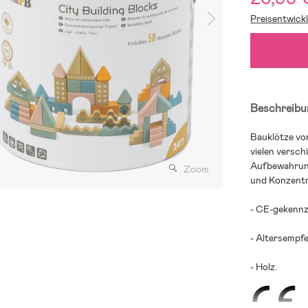
Preisentwick
Beschreibu
Bauklötze vo
vielen versch
Aufbewahrung
Zoom
und Konzentra
- CE-gekennz
- Altersempfe
- Holz.