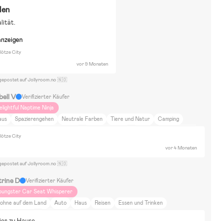
len
lität.
anzeigen
lötze City
vor 9 Monaten
gepostet auf Jollyroom.no 🇳🇴
bell V
Verifizierter Käufer
elightful Naptime Ninja
aus
Spazierengehen
Neutrale Farben
Tiere und Natur
Camping
aus aufs Land
Astrid Lindgren
Shaun das Schaf
Mumin
Disney Classics
lötze City
asserspielzeug
Puppen & Kuscheltiere
Bausätze & LEGO
vor 4 Monaten
mmaljunga sento
gepostet auf Jollyroom.no 🇳🇴
trine D
Verifizierter Käufer
oungster Car Seat Whisperer
ohne auf dem Land
Auto
Haus
Reisen
Essen und Trinken
iere und Natur
Spazierengehen
ier zu Hause