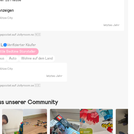
anzeigen
lötze City
letztes Jahr
gepostet auf Jollyroom.no 🇳🇴
 L
Verifizierter Käufer
ittle Bedtime Storyteller
aus
Auto
Wohne auf dem Land
lötze City
letztes Jahr
gepostet auf Jollyroom.se 🇸🇪
us unserer Community