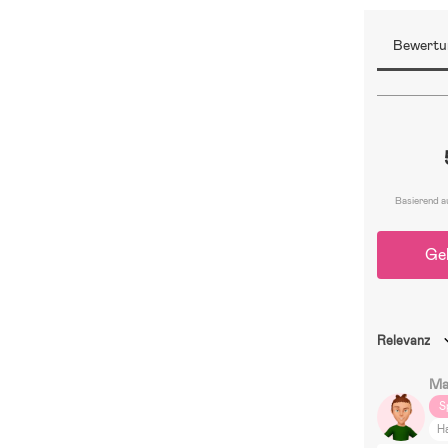
Bewertu
Basierend a
Ge
Relevanz
Ma
S
H