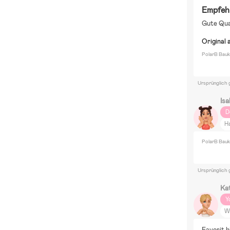
Empfeh
Gute Qua
Original 
PolarB Bauk
Ursprünglich 
Isa
D
H
R
PolarB Bauk
W
E
Ursprünglich 
Ka
Y
W
T
Favorit h