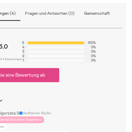
ngen (4)
Fragen und Antworten (0)
Gemeinschaft
5
100%
5.0
4
0%
3
0%
2
0%
uf 4 Bewertungen
1
0%
be eine Bewertung ab
lgorzata S
Verifizierter Käufer
plendid Storytime Superhero
aus