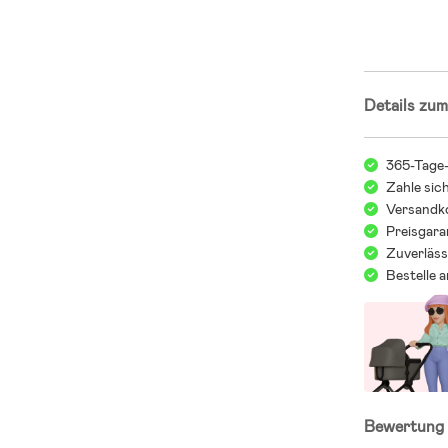
;
Details zum
365-Tage
Zahle sic
Versandko
Preisgara
Zuverläss
Bestelle 
Bewertun