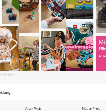
Mehr 
Bilder 
anzei
GAMIFIERA.®
cklung
Alter Preis
Neuer Preis