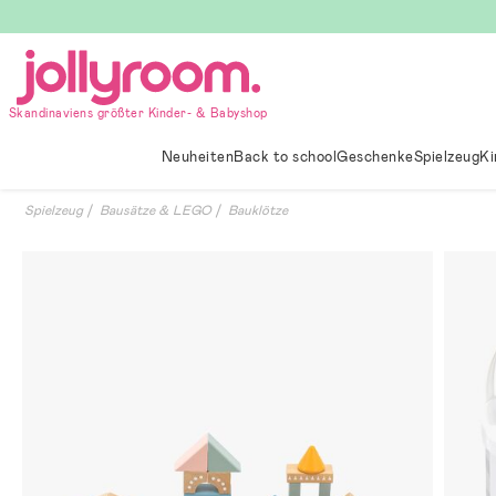
Hoppa
till
innehållet
Skandinaviens größter Kinder- & Babyshop
Neuheiten
Back to school
Geschenke
Spielzeug
Ki
Spielzeug
Bausätze & LEGO
Bauklötze