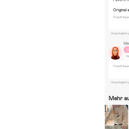
Original 
PolarB Bauk
Ursprünglich 
Ida
L
H
PolarB Bauk
Ursprünglich 
Mehr a