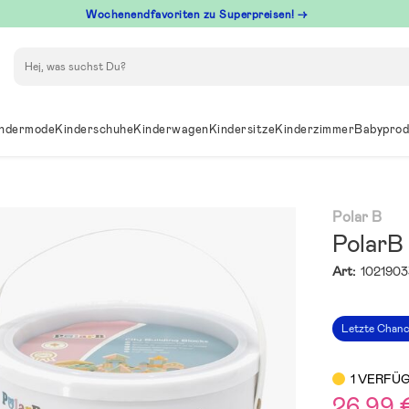
Wochenendfavoriten zu Superpreisen! →
Suchen
ndermode
Kinderschuhe
Kinderwagen
Kindersitze
Kinderzimmer
Babyprod
Polar B
PolarB
Art:
1021903
Letzte Chan
1 VERFÜ
26,99 