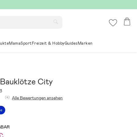
ukte
Mama
Sport
Freizeit & Hobby
Guides
Marken
 Bauklötze City
3
(4)
Alle Bewertungen ansehen
ce
GBAR
€