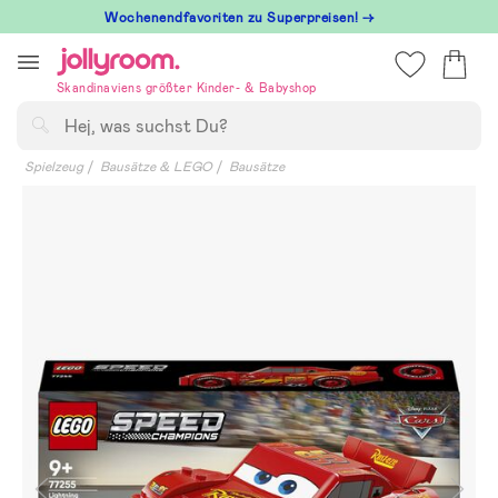
Hoppa
Wochenendfavoriten zu Superpreisen! →
till
innehållet
Skandinaviens größter Kinder- & Babyshop
Suchen
Spielzeug
Bausätze & LEGO
Bausätze