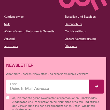
Kundenservice
Bestellen und Bezahlen
AGB
Datenschutz
Widerrufsrecht, Retouren & Garantie
Cookie settings
Versand
Unsere Verantwortung
Impressum
Über uns
NEWSLETTER
Abonniere unseren Newsletter und erhalte exklusive Vorteile!
Email*
Ja, ich möchte gerne Newsletter mit persönlichen Rabattcodes,
Angeboten und Informationen zu Neuheiten erhalten und stimme
der Verwendung meiner personenbezogenen Daten, wie unten
aufgeführt, zu.