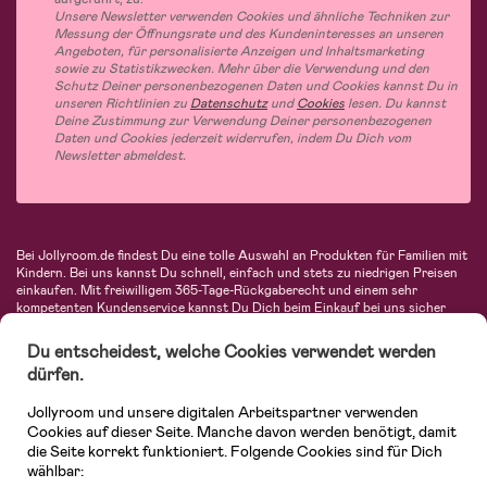
Unsere Newsletter verwenden Cookies und ähnliche Techniken zur
Messung der Öffnungsrate und des Kundeninteresses an unseren
Angeboten, für personalisierte Anzeigen und Inhaltsmarketing
sowie zu Statistikzwecken. Mehr über die Verwendung und den
Schutz Deiner personenbezogenen Daten und Cookies kannst Du in
unseren Richtlinien zu
Datenschutz
und
Cookies
lesen. Du kannst
Deine Zustimmung zur Verwendung Deiner personenbezogenen
Daten und Cookies jederzeit widerrufen, indem Du Dich vom
Newsletter abmeldest.
Bei Jollyroom.de findest Du eine tolle Auswahl an Produkten für Familien mit
Kindern. Bei uns kannst Du schnell, einfach und stets zu niedrigen Preisen
einkaufen. Mit freiwilligem 365-Tage-Rückgaberecht und einem sehr
kompetenten Kundenservice kannst Du Dich beim Einkauf bei uns sicher
fühlen. In unserem Sortiment findest Du unter anderem Kinderwagen,
Autositze, Kinder- und Babymode, Produkte für Mütter und eine Menge
Du entscheidest, welche Cookies verwendet werden
fantastischer Einrichtungsgegenstände, Spielsachen, Babyprodukte und
dürfen.
vieles mehr. Wir haben Produkte von bekannten Herstellern wie Britax, Maxi-
Cosi, Hauck, Baby Jogger, Ergobaby, Didriksons, KidKraft, Ergobaby, Philips
Jollyroom und unsere digitalen Arbeitspartner verwenden
Avent, Jack Wolfskin, Cybex, LEGO und vielen mehr. Schau Dich um in
unserer vielfältigen Online-Boutique für Kinder & Babys. Willkommen!
Cookies auf dieser Seite. Manche davon werden benötigt, damit
die Seite korrekt funktioniert. Folgende Cookies sind für Dich
wählbar: