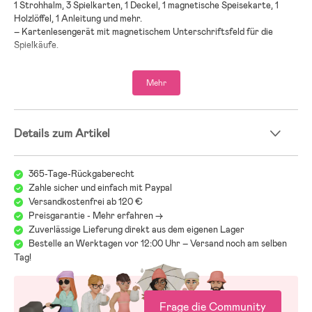
1 Strohhalm, 3 Spielkarten, 1 Deckel, 1 magnetische Speisekarte, 1
Holzlöffel, 1 Anleitung und mehr.
– Kartenlesengerät mit magnetischem Unterschriftsfeld für die
Spielkäufe.
– Viele verschiedene Toppings und Kombinationsmöglichkeiten.
– 42 Teile.
Mehr
– CE-gekennzeichnet.
– Altersempfehlung: ab 3 Jahren.
Details zum Artikel
– Holz, Sperrholz.
365-Tage-Rückgaberecht
Zahle sicher und einfach mit Paypal
Versandkostenfrei ab 120 €
Preisgarantie - Mehr erfahren ->
Zuverlässige Lieferung direkt aus dem eigenen Lager
Bestelle an Werktagen vor 12:00 Uhr – Versand noch am selben
Tag!
Frage die Community