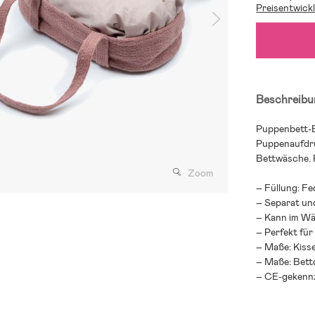
Preisentwick
Beschreibu
Puppenbett-B
Puppenaufdru
Bettwäsche. 
Zoom
– Füllung: F
– Separat und
– Kann im Wä
– Perfekt fü
– Maße: Kisse
– Maße: Bett
– CE-gekennz
– Altersempf