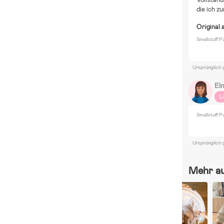
die ich z
Original 
Smallstuff 
Ursprünglich 
El
L
Smallstuff 
Ursprünglich 
Mehr a