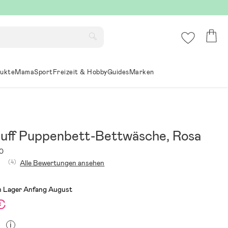
ukte
Mama
Sport
Freizeit & Hobby
Guides
Marken
tuff Puppenbett-Bettwäsche, Rosa
0
(4)
Alle Bewertungen ansehen
m Lager Anfang August
€
i