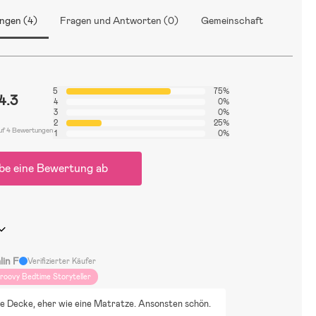
ngen (4)
Fragen und Antworten (0)
Gemeinschaft
5
75%
4.3
4
0%
3
0%
2
25%
uf 4 Bewertungen
1
0%
be eine Bewertung ab
lin F
Verifizierter Käufer
roovy Bedtime Storyteller
ke Decke, eher wie eine Matratze. Ansonsten schön.