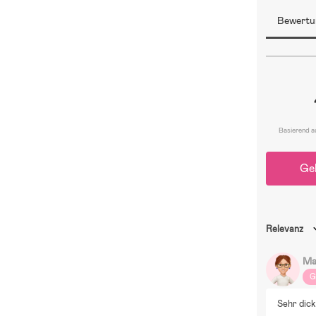
Bewertu
Basierend a
Ge
Relevanz
Ma
G
Sehr dic