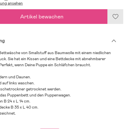
lung ansehen
Artikel bewachen
ng
ettwäsche von Smallstuff aus Baumwolle mit einem niedlichen
ck. Sie hat ein Kissen und eine Bettdecke mit abnehmbarer
Perfekt, wenn Deine Puppe ein Schläfchen braucht.
edern und Daunen.
 auf links waschen.
schetrockner getrocknet werden.
r das Puppenbett und den Puppenwagen.
n B 24 x L 14 cm.
decke B 35 x L 40 cm.
eichnet.
ehlung: ab Geburt.