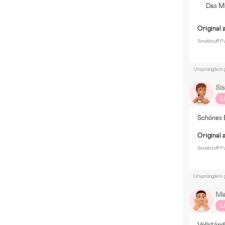
Das M
Original 
Smallstuff 
Ursprünglich 
Sis
L
Schönes 
Original 
Smallstuff 
Ursprünglich 
Ma
L
Vollständ