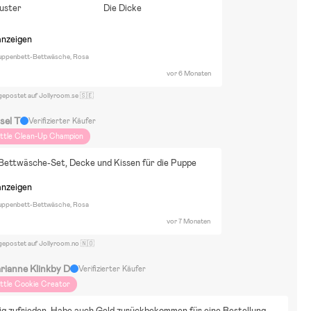
uster
Die Dicke
anzeigen
Puppenbett-Bettwäsche, Rosa
vor 6 Monaten
gepostet auf Jollyroom.se 🇸🇪
sel T
Verifizierter Käufer
ittle Clean-Up Champion
Bettwäsche-Set, Decke und Kissen für die Puppe
anzeigen
Puppenbett-Bettwäsche, Rosa
vor 7 Monaten
gepostet auf Jollyroom.no 🇳🇴
rianne Klinkby D
Verifizierter Käufer
ittle Cookie Creator
ig zufrieden. Habe auch Geld zurückbekommen für eine Bestellung, 