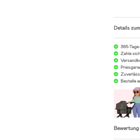
– 100 % Baum
Details zum
365-Tage
Zahle sic
Versandko
Preisgara
Zuverläss
Bestelle 
Bewertun