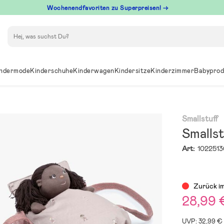
Wochenendfavoriten zu Superpreisen! →
Suchen
ndermode
Kinderschuhe
Kinderwagen
Kindersitze
Kinderzimmer
Babyprod
Smallstuff
Smalls
Art:
1022513
Zurück i
28,99 
UVP: 32,99 €