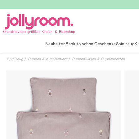
Hoppa
till
innehållet
Skandinaviens größter Kinder- & Babyshop
Neuheiten
Back to school
Geschenke
Spielzeug
Ki
Spielzeug
Puppen & Kuscheltiere
Puppenwagen & Puppenbetten