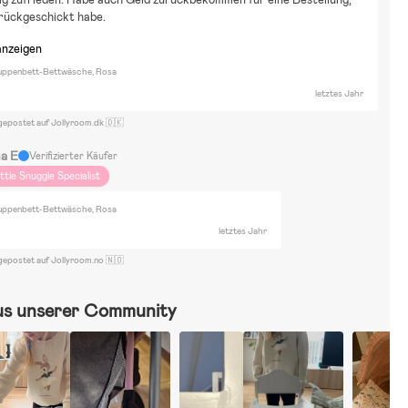
urückgeschickt habe.
anzeigen
Puppenbett-Bettwäsche, Rosa
letztes Jahr
gepostet auf Jollyroom.dk 🇩🇰
na E
Verifizierter Käufer
ittle Snuggle Specialist
Puppenbett-Bettwäsche, Rosa
letztes Jahr
gepostet auf Jollyroom.no 🇳🇴
us unserer Community