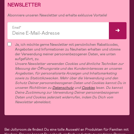
NEWSLETTER
Abonniere unseren Newsletter und erhalte exklusive Vorteile!
Email*
Ja, ich möchte gerne Newsletter mit persönlichen Rabattcodes,
Angeboten und Informationen zu Neuheiten erhalten und stimme
der Verwendung meiner personenbezogenen Daten, wie unten
aufgeführt, zu.
Unsere Newsletter verwenden Cookies und ähnliche Techniken zur
Messung der Öffnungsrate und des Kundeninteresses an unseren
Angeboten, für personalisierte Anzeigen und Inhaltsmarketing
sowie zu Statistikzwecken. Mehr über die Verwendung und den
Schutz Deiner personenbezogenen Daten und Cookies kannst Du in
unseren Richtlinien zu
Datenschutz
und
Cookies
lesen. Du kannst
Deine Zustimmung zur Verwendung Deiner personenbezogenen
Daten und Cookies jederzeit widerrufen, indem Du Dich vom
Newsletter abmeldest.
Bei Jollyroom.de findest Du eine tolle Auswahl an Produkten für Familien mit