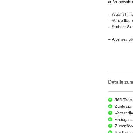
aufzubewahr
– Wächst mit
– Verstellbare
– Stabiler St
– Altersempf
– Stahl, Polye
- Nur zur Ve
Details zum
365-Tage
Zahle sic
Versandko
Preisgara
Zuverläss
Bestelle 