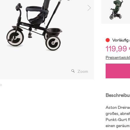
Vorläufig
119,99
Preisentwick
Zoom
Beschreibu
Aston Dreirad
großes, abne
Punkt-Gurt fü
einen geräum