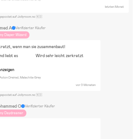
letzten Monat
gepostet auf Jollyroom.no 🇳🇴
med A
Verifizierter Käufer
iny Diaper Wizard
kratzt, wenn man sie zusammenbaut!
nd liebt es
Wird sehr leicht zerkratzt
anzeigen
 Aston Dreirad, Malachite Grey
vor 3 Monaten
gepostet auf Jollyroom.no 🇳🇴
hammed O
Verifizierter Käufer
iny Daydreamer