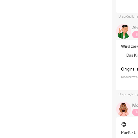
Ursprünglich 
Ah
T
Wird zer
Das Ki
Original 
Kinderkraft
Ursprünglich 
Mo
T
😊
Perfekt