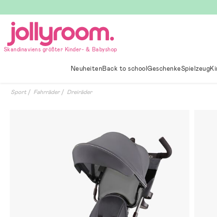
Hoppa
till
innehållet
Skandinaviens größter Kinder- & Babyshop
Neuheiten
Back to school
Geschenke
Spielzeug
Ki
Sport
Fahrräder
Dreiräder