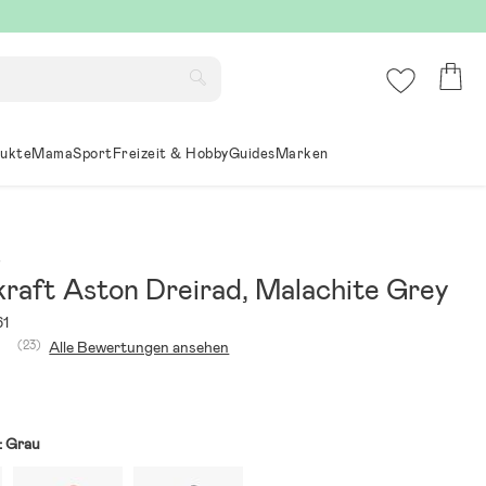
ukte
Mama
Sport
Freizeit & Hobby
Guides
Marken
t
kraft Aston Dreirad, Malachite Grey
61
(23)
Alle Bewertungen ansehen
:
Grau