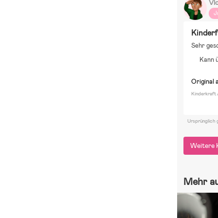
Vl
J
Kinder
Sehr ges
Kann 
Original 
Kinderkraft
Ursprünglich 
Weitere 
Mehr a