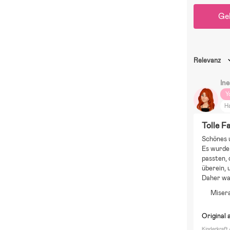
Ge
Relevanz
In
Y
H
D
Tolle F
Ku
Schönes u
F
Es wurde 
passten,
überein, 
Daher wa
Miser
Original 
Kinderkraft