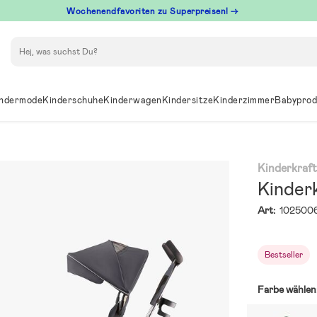
Wochenendfavoriten zu Superpreisen! →
Suchen
ndermode
Kinderschuhe
Kinderwagen
Kindersitze
Kinderzimmer
Babyprod
Kinderkraf
Kinder
Art:
102500
Bestseller
Farbe wählen