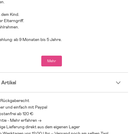
en.
 dem Kind.
r Elterngriff.
ahlrahmen.
ehlung: ab 9 Monaten bis 5 Jahre.
ster.
Mehr
rwendung unter Aufsicht von Erwachsenen.
 Artikel
-Rückgaberecht
her und einfach mit Paypal
stenfrei ab 120 €
ntie - Mehr erfahren ->
ige Lieferung direkt aus dem eigenen Lager
an Werktagen vor 12:00 Uhr – Versand noch am selben Tag!