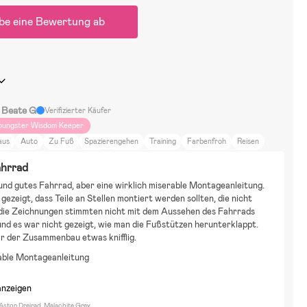
be eine Bewertung ab
e Beate G
Verifizierter Käufer
oungster Wisdom Keeper
aus
Auto
Zu Fuß
Spazierengehen
Training
Farbenfroh
Reisen
IY-Projekte
Tiere und Natur
Essen und Trinken
Zuhause und Garten
ahrrad
nst und Kultur
Schönheit und Mode
Wasserspielzeug
Bausätze & LEGO
nd gutes Fahrrad, aber eine wirklich miserable Montageanleitung. 
ahrräder
Puppen & Kuscheltiere
Uppababy
gezeigt, dass Teile an Stellen montiert werden sollten, die nicht 
 die Zeichnungen stimmten nicht mit dem Aussehen des Fahrrads 
und es war nicht gezeigt, wie man die Fußstützen herunterklappt. 
r der Zusammenbau etwas knifflig.
able Montageanleitung
anzeigen
 Aston Dreirad, Malachite Grey