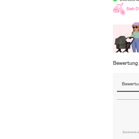
Sieh D
Bewertun
Bewertu
Basierend a