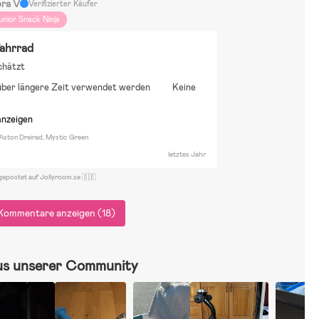
ora V
Verifizierter Käufer
unior Snack Ninja
fahrrad
chätzt
über längere Zeit verwendet werden
Keine
anzeigen
 Aston Dreirad, Mystic Green
letztes Jahr
gepostet auf Jollyroom.se 🇸🇪
Kommentare anzeigen (18)
us unserer Community