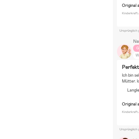
Original 
Kinderkraft
Ursprünglich 
Na
G
W
S
Perfekt
Wi
Ich bin s
Mütter. 
Langle
Original 
Kinderkraft
Ursprünglich 