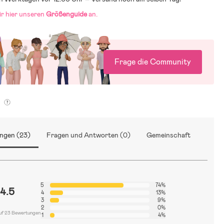
ir hier unseren
Größenguide
an.
Frage die Community
g
ngen (23)
Fragen und Antworten (0)
Gemeinschaft
5
74%
4.5
4
13%
3
9%
2
0%
uf 23 Bewertungen
1
4%