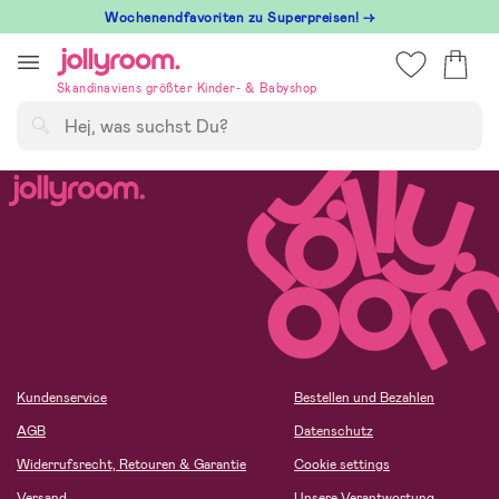
Hoppa
Wochenendfavoriten zu Superpreisen! →
till
innehållet
Skandinaviens größter Kinder- & Babyshop
Suchen
Kundenservice
Bestellen und Bezahlen
AGB
Datenschutz
Widerrufsrecht, Retouren & Garantie
Cookie settings
Versand
Unsere Verantwortung