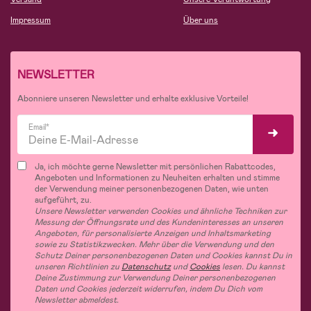
Impressum
Über uns
NEWSLETTER
Abonniere unseren Newsletter und erhalte exklusive Vorteile!
Email*
Ja, ich möchte gerne Newsletter mit persönlichen Rabattcodes,
Angeboten und Informationen zu Neuheiten erhalten und stimme
der Verwendung meiner personenbezogenen Daten, wie unten
aufgeführt, zu.
Unsere Newsletter verwenden Cookies und ähnliche Techniken zur
Messung der Öffnungsrate und des Kundeninteresses an unseren
Angeboten, für personalisierte Anzeigen und Inhaltsmarketing
sowie zu Statistikzwecken. Mehr über die Verwendung und den
Schutz Deiner personenbezogenen Daten und Cookies kannst Du in
unseren Richtlinien zu
Datenschutz
und
Cookies
lesen. Du kannst
Deine Zustimmung zur Verwendung Deiner personenbezogenen
Daten und Cookies jederzeit widerrufen, indem Du Dich vom
Newsletter abmeldest.