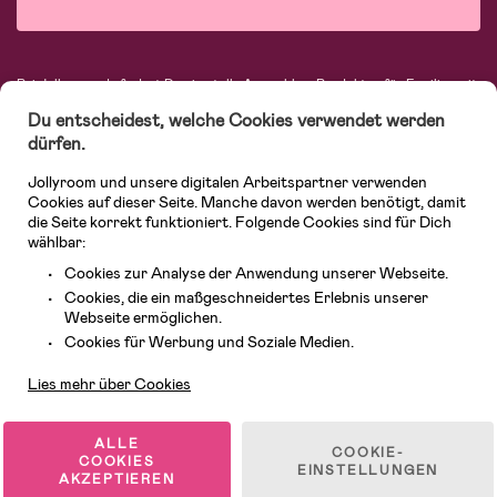
Bei Jollyroom.de findest Du eine tolle Auswahl an Produkten für Familien mit
Kindern. Bei uns kannst Du schnell, einfach und stets zu niedrigen Preisen
Du entscheidest, welche Cookies verwendet werden
einkaufen. Mit freiwilligem 365-Tage-Rückgaberecht und einem sehr
kompetenten Kundenservice kannst Du Dich beim Einkauf bei uns sicher
dürfen.
fühlen. In unserem Sortiment findest Du unter anderem Kinderwagen,
Autositze, Kinder- und Babymode, Produkte für Mütter und eine Menge
Jollyroom und unsere digitalen Arbeitspartner verwenden
fantastischer Einrichtungsgegenstände, Spielsachen, Babyprodukte und
Cookies auf dieser Seite. Manche davon werden benötigt, damit
vieles mehr. Wir haben Produkte von bekannten Herstellern wie Britax, Maxi-
die Seite korrekt funktioniert. Folgende Cookies sind für Dich
Cosi, Hauck, Baby Jogger, Ergobaby, Didriksons, KidKraft, Ergobaby, Philips
wählbar:
Avent, Jack Wolfskin, Cybex, LEGO und vielen mehr. Schau Dich um in
unserer vielfältigen Online-Boutique für Kinder & Babys. Willkommen!
Cookies zur Analyse der Anwendung unserer Webseite.
Cookies, die ein maßgeschneidertes Erlebnis unserer
Webseite ermöglichen.
Kundendienst
Cookies für Werbung und Soziale Medien.
Lies mehr über Cookies
ALLE
COOKIE-
COOKIES
EINSTELLUNGEN
AKZEPTIEREN
© 2026 Jollyroom GmbH. Alle Rechte vorbehalten.