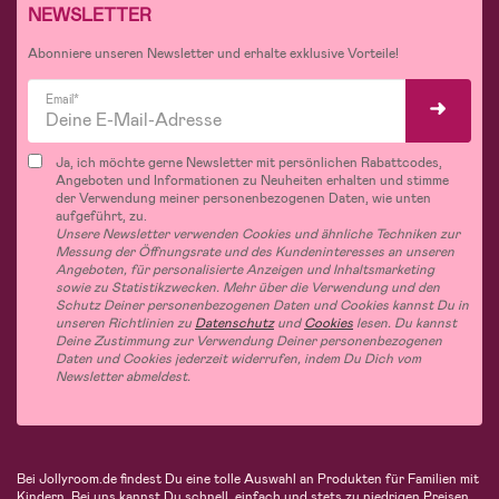
NEWSLETTER
Abonniere unseren Newsletter und erhalte exklusive Vorteile!
Email*
Ja, ich möchte gerne Newsletter mit persönlichen Rabattcodes,
Angeboten und Informationen zu Neuheiten erhalten und stimme
der Verwendung meiner personenbezogenen Daten, wie unten
aufgeführt, zu.
Unsere Newsletter verwenden Cookies und ähnliche Techniken zur
Messung der Öffnungsrate und des Kundeninteresses an unseren
Angeboten, für personalisierte Anzeigen und Inhaltsmarketing
sowie zu Statistikzwecken. Mehr über die Verwendung und den
Schutz Deiner personenbezogenen Daten und Cookies kannst Du in
unseren Richtlinien zu
Datenschutz
und
Cookies
lesen. Du kannst
Deine Zustimmung zur Verwendung Deiner personenbezogenen
Daten und Cookies jederzeit widerrufen, indem Du Dich vom
Newsletter abmeldest.
Bei Jollyroom.de findest Du eine tolle Auswahl an Produkten für Familien mit
Kindern. Bei uns kannst Du schnell, einfach und stets zu niedrigen Preisen