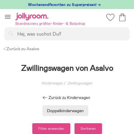
Hoppa
Wochenendfavoriten zu Superpreisen! →
till
innehållet
Skandinaviens größter Kinder- & Babyshop
Suchen
Zurück zu Asalvo
Zwillingswagen von Asalvo
Kinderwagen
Zwillingswagen
Zurück zu Kinderwagen
Doppelkinderwagen
Filter anwenden
Sortieren