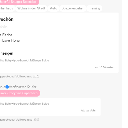
heerful Snuggle Specialist
eihenhaus
Wohne in der Stadt
Auto
Spazierengehen
Training
eutrale Farben
DIY-Projekte
Reisen
Raus aufs Land
Einrichtung
rschön
chönheit und Mode
Harry Potter
Hot Wheels
Marvel
Minions
chön!
uper Mario
Sonic the Hedgehog
Toy Story
Marvel Spider-Man
e Farbe
arvel Super Heroes
Spiele
BallSport
Wasserspielzeug
Gaming
ellbare Höhe
ugaboo fox 5
anzeigen
liss Babywippe Gewebt Mélange, Beige
vor 10 Monaten
gepostet auf Jollyroom.no 🇳🇴
en s
Verifizierter Käufer
unior Storytime Superhero
liss Babywippe Gewebt Mélange, Beige
letztes Jahr
gepostet auf Jollyroom.se 🇸🇪