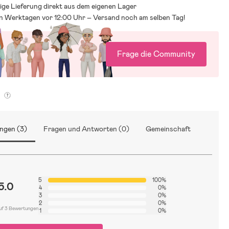
ige Lieferung direkt aus dem eigenen Lager
an Werktagen vor 12:00 Uhr – Versand noch am selben Tag!
Frage die Community
g
ngen (3)
Fragen und Antworten (0)
Gemeinschaft
5
100%
5.0
4
0%
3
0%
2
0%
uf 3 Bewertungen
1
0%