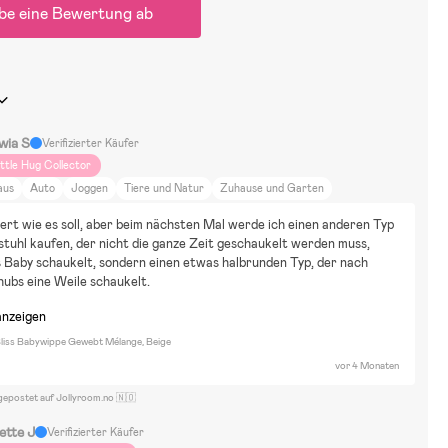
be eine Bewertung ab
wia S
Verifizierter Käufer
ittle Hug Collector
aus
Auto
Joggen
Tiere und Natur
Zuhause und Garten
ert wie es soll, aber beim nächsten Mal werde ich einen anderen Typ 
tuhl kaufen, der nicht die ganze Zeit geschaukelt werden muss, 
 Baby schaukelt, sondern einen etwas halbrunden Typ, der nach 
ubs eine Weile schaukelt.
anzeigen
liss Babywippe Gewebt Mélange, Beige
vor 4 Monaten
gepostet auf Jollyroom.no 🇳🇴
ette J
Verifizierter Käufer