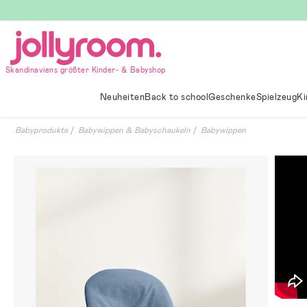
Hoppa
till
innehållet
Skandinaviens größter Kinder- & Babyshop
Neuheiten
Back to school
Geschenke
Spielzeug
Ki
Babyprodukte
Babywippen & Babyschaukeln
Babywippen