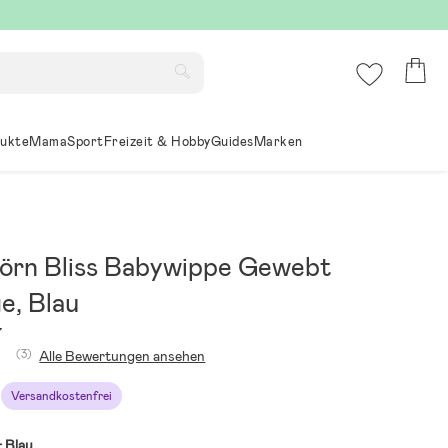
ukte
Mama
Sport
Freizeit & Hobby
Guides
Marken
örn Bliss Babywippe Gewebt
e, Blau
7
(3)
Alle Bewertungen ansehen
Versandkostenfrei
:
Blau