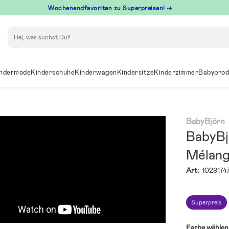
Wochenendfavoriten zu Superpreisen! →
Suchen
ndermode
Kinderschuhe
Kinderwagen
Kindersitze
Kinderzimmer
Babyprod
BabyBjörn
BabyBj
Mélang
Art:
1029174
Superpreis
Farbe wählen