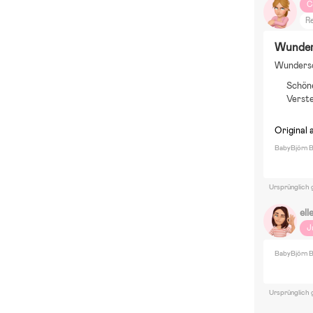
C
R
N
Wunde
S
Wunders
S
Schön
M
Verst
B
Original 
BabyBjörn B
Ursprünglich 
ell
J
BabyBjörn B
Ursprünglich 