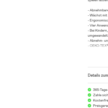
spielen lasse
- Abnehmbare
- Wächst mit
- Ergonomisc
- Vier Anwen
- Bei Kindern
umgewandelt
- Abnehm- un
- OEKO-TEX®-
- Höchste Po
- Transportpo
- Maximalbela
- Maximalbela
Details zum
- Aufhänge- 
Sturzunfälle 
- Altersempfe
365-Tage
Zahle sic
- 65 % Polyes
Kostenfre
Preisgara