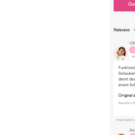
Ge
Relevanz
Oli
L
H
Funktioni
Schaukels
damit das
einem Sch
Original 
BabyBjörn B
Ursprünglich 
An