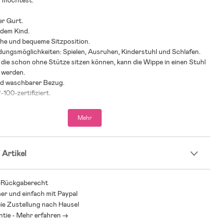
n möchtest.
r Gurt.
 dem Kind.
he und bequeme Sitzposition.
dungsmöglichkeiten: Spielen, Ausruhen, Kinderstuhl und Schlafen.
, die schon ohne Stütze sitzen können, kann die Wippe in einen Stuhl
 werden.
d waschbarer Bezug.
100-zertifiziert.
sition: H58 x L89 x B39 cm.
sition: H11 x L89 x B39 cm.
Mehr
stung: 9 kg (als Babywippe).
stung: 13 kg (als Kinderstuhl).
 Artikel
und Befestigungsvorrichtungen regelmäßig überprüfen, um
zu vermeiden.
hlung: ab Geburt bis 2 Jahre.
-Rückgaberecht
her und einfach mit Paypal
ter, 35 % Baumwolle.
ie Zustellung nach Hause!
ntie - Mehr erfahren ->