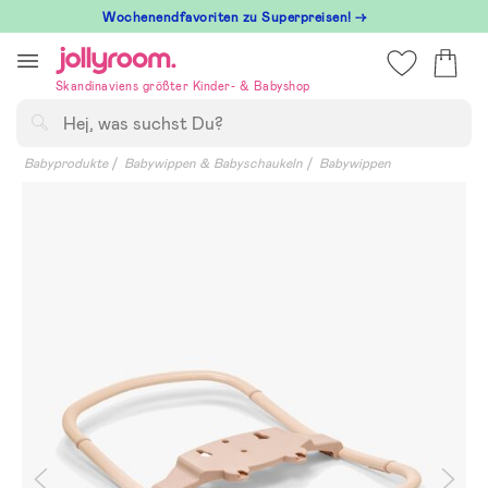
Hoppa
Wochenendfavoriten zu Superpreisen! →
till
innehållet
Skandinaviens größter Kinder- & Babyshop
Suchen
Babyprodukte
Babywippen & Babyschaukeln
Babywippen