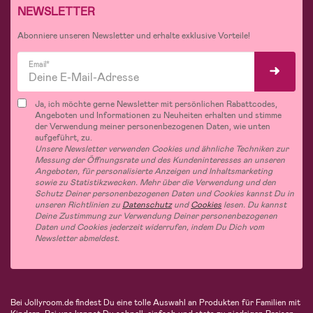
NEWSLETTER
Abonniere unseren Newsletter und erhalte exklusive Vorteile!
Email*
Ja, ich möchte gerne Newsletter mit persönlichen Rabattcodes,
Angeboten und Informationen zu Neuheiten erhalten und stimme
der Verwendung meiner personenbezogenen Daten, wie unten
aufgeführt, zu.
Unsere Newsletter verwenden Cookies und ähnliche Techniken zur
Messung der Öffnungsrate und des Kundeninteresses an unseren
Angeboten, für personalisierte Anzeigen und Inhaltsmarketing
sowie zu Statistikzwecken. Mehr über die Verwendung und den
Schutz Deiner personenbezogenen Daten und Cookies kannst Du in
unseren Richtlinien zu
Datenschutz
und
Cookies
lesen. Du kannst
Deine Zustimmung zur Verwendung Deiner personenbezogenen
Daten und Cookies jederzeit widerrufen, indem Du Dich vom
Newsletter abmeldest.
Bei Jollyroom.de findest Du eine tolle Auswahl an Produkten für Familien mit