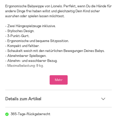
Ergonomische Babywippe von Lionelo. Perfekt, wenn Du die Hände für
andere Dinge frei haben willst und gleichzeitig Dein Kind sicher
ausruhen oder spielen lassen möchtest.
- Zwei Hängespielzeuge inklusive.
- Stylisches Design.
- 3-Punkt-Gurt.
- Ergonomische und bequeme Sitzposition.
- Kompakt und faltbar.
- Schaukelt weich mit den natürlichen Bewegungen Deines Babys.
- Abnehmbarer Spielbogen.
- Abnehm- und waschbarer Bezug.
- Maximalbelastung: 9 kg.
- Altersempfehlung: ab Geburt.
Mehr
- Hinweis: Nicht verwenden, wenn das Kind sich selbständig aufsetzen
kann oder mehr als 9 kg wiegt.
- Stahl, Kunststoff, Polyester.
Details zum Artikel
;
365-Tage-Rückgaberecht