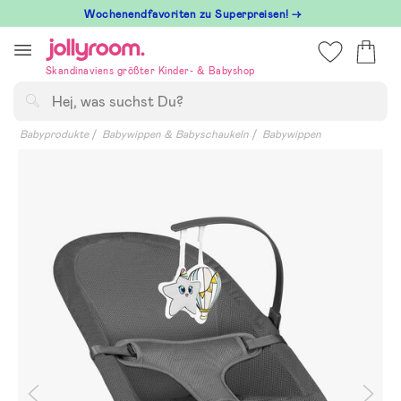
Hoppa
Wochenendfavoriten zu Superpreisen! →
till
innehållet
Skandinaviens größter Kinder- & Babyshop
Suchen
Babyprodukte
Babywippen & Babyschaukeln
Babywippen