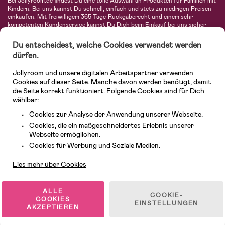
Bei Jollyroom.de findest Du eine tolle Auswahl an Produkten für Familien mit
Kindern. Bei uns kannst Du schnell, einfach und stets zu niedrigen Preisen
einkaufen. Mit freiwilligem 365-Tage-Rückgaberecht und einem sehr
kompetenten Kundenservice kannst Du Dich beim Einkauf bei uns sicher
fühlen. In unserem Sortiment findest Du unter anderem Kinderwagen,
Autositze, Kinder- und Babymode, Produkte für Mütter und eine Menge
Du entscheidest, welche Cookies verwendet werden
fantastischer Einrichtungsgegenstände, Spielsachen, Babyprodukte und
dürfen.
vieles mehr. Wir haben Produkte von bekannten Herstellern wie Britax, Maxi-
Cosi, Hauck, Baby Jogger, Ergobaby, Didriksons, KidKraft, Ergobaby, Philips
Jollyroom und unsere digitalen Arbeitspartner verwenden
Avent, Jack Wolfskin, Cybex, LEGO und vielen mehr. Schau Dich um in
unserer vielfältigen Online-Boutique für Kinder & Babys. Willkommen!
Cookies auf dieser Seite. Manche davon werden benötigt, damit
die Seite korrekt funktioniert. Folgende Cookies sind für Dich
wählbar:
Cookies zur Analyse der Anwendung unserer Webseite.
Cookies, die ein maßgeschneidertes Erlebnis unserer
Webseite ermöglichen.
Kundendienst
Cookies für Werbung und Soziale Medien.
Lies mehr über Cookies
© 2026 Jollyroom GmbH. Alle Rechte vorbehalten.
ALLE
COOKIE-
COOKIES
EINSTELLUNGEN
AKZEPTIEREN