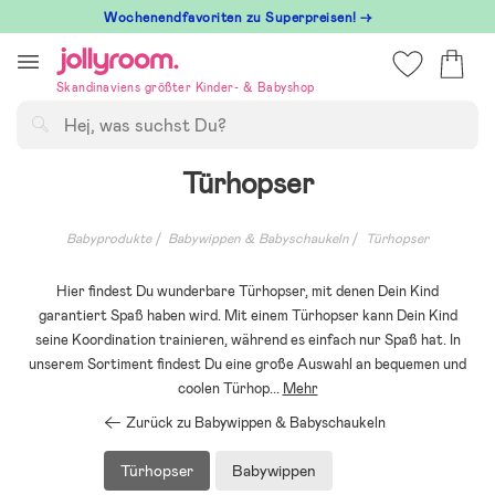
Hoppa
Wochenendfavoriten zu Superpreisen! →
till
innehållet
Skandinaviens größter Kinder- & Babyshop
Suchen
Türhopser
Babyprodukte
Babywippen & Babyschaukeln
Türhopser
Hier findest Du wunderbare Türhopser, mit denen Dein Kind
garantiert Spaß haben wird. Mit einem Türhopser kann Dein Kind
seine Koordination trainieren, während es einfach nur Spaß hat. In
unserem Sortiment findest Du eine große Auswahl an bequemen und
coolen Türhop
...
Mehr
Zurück zu Babywippen & Babyschaukeln
Türhopser
Babywippen