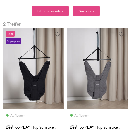
Filter anwenden
Sortieren
2 Treffer.
-20%
Superpreis
Auf Lager
Auf Lager
(59)
(59)
Beemoo PLAY Hüpfschaukel,
Beemoo PLAY Hüpfschaukel,