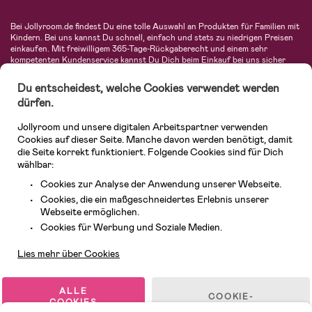
Bei Jollyroom.de findest Du eine tolle Auswahl an Produkten für Familien mit
Kindern. Bei uns kannst Du schnell, einfach und stets zu niedrigen Preisen
einkaufen. Mit freiwilligem 365-Tage-Rückgaberecht und einem sehr
kompetenten Kundenservice kannst Du Dich beim Einkauf bei uns sicher
fühlen. In unserem Sortiment findest Du unter anderem Kinderwagen,
Autositze, Kinder- und Babymode, Produkte für Mütter und eine Menge
Du entscheidest, welche Cookies verwendet werden
fantastischer Einrichtungsgegenstände, Spielsachen, Babyprodukte und
dürfen.
vieles mehr. Wir haben Produkte von bekannten Herstellern wie Britax, Maxi-
Cosi, Hauck, Baby Jogger, Ergobaby, Didriksons, KidKraft, Ergobaby, Philips
Jollyroom und unsere digitalen Arbeitspartner verwenden
Avent, Jack Wolfskin, Cybex, LEGO und vielen mehr. Schau Dich um in
unserer vielfältigen Online-Boutique für Kinder & Babys. Willkommen!
Cookies auf dieser Seite. Manche davon werden benötigt, damit
die Seite korrekt funktioniert. Folgende Cookies sind für Dich
wählbar:
Cookies zur Analyse der Anwendung unserer Webseite.
Cookies, die ein maßgeschneidertes Erlebnis unserer
Webseite ermöglichen.
Kundendienst
Cookies für Werbung und Soziale Medien.
Lies mehr über Cookies
© 2026 Jollyroom GmbH. Alle Rechte vorbehalten.
ALLE
COOKIE-
COOKIES
EINSTELLUNGEN