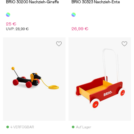
(3)
(5)
BRIO 30200 Nachzieh-Giraffe
BRIO 30323 Nachzieh-Ente
25 €
26,99 €
UVP: 28,99 €
4 VERFÜGBAR
Auf Lager