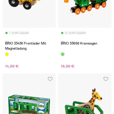
7 VERFÜGBAR
10 VERFÜGBAR
(0)
(1)
BRIO 33436 Frontlader Mit
BRIO 33698 Kranwagen
Magnetladung
14,99 €
18,99 €