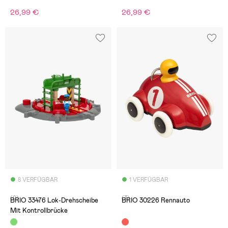
26,99 €
26,99 €
8 VERFÜGBAR
1 VERFÜGBAR
(0)
(3)
BRIO 33476 Lok-Drehscheibe
BRIO 30226 Rennauto
Mit Kontrollbrücke