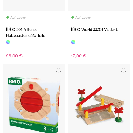
Auf Lager
Auf Lager
(5)
(3)
BRIO 30114 Bunte
BRIO World 33351 Viadukt
Holzbausteine 25 Teile
26,99 €
17,99 €