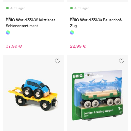
Auf Lager
Auf Lager
(15)
(2)
BRIO World 33402 Mittleres
BRIO World 33404 Bauernhof-
Schienensortiment
Zug
37,99 €
22,99 €