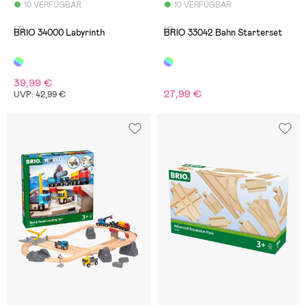
10 VERFÜGBAR
10 VERFÜGBAR
(7)
(1)
BRIO 34000 Labyrinth
BRIO 33042 Bahn Starterset
39,99 €
27,99 €
UVP: 42,99 €