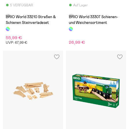
5 VERFÜGBAR
Auf Lager
(3)
(5)
BRIO World 33210 Straßen &
BRIO World 33307 Schienen-
Schienen Steinverladeset
und Weichensortiment
55,99 €
26,99 €
UVP: 67,99 €