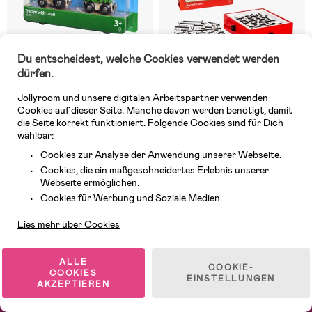
Du entscheidest, welche Cookies verwendet werden
dürfen.
Jollyroom und unsere digitalen Arbeitspartner verwenden
Auf Lager
Auf Lager
Cookies auf dieser Seite. Manche davon werden benötigt, damit
die Seite korrekt funktioniert. Folgende Cookies sind für Dich
(2)
(3)
BRIO 33799 Traktor mit
BRIO 34020 Labyrinth
wählbar:
Holzanhänger
Cookies zur Analyse der Anwendung unserer Webseite.
Cookies, die ein maßgeschneidertes Erlebnis unserer
Webseite ermöglichen.
44 €
Kundendienst
15,99 €
UVP: 60,99 €
Cookies für Werbung und Soziale Medien.
Lies mehr über Cookies
1
/
3
ALLE
COOKIE-
COOKIES
EINSTELLUNGEN
AKZEPTIEREN