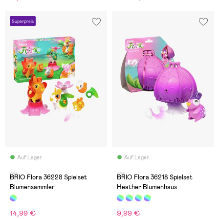
Superpreis
Auf Lager
Auf Lager
(0)
(0)
BRIO Flora 36228 Spielset
BRIO Flora 36218 Spielset
Blumensammler
Heather Blumenhaus
14,99 €
9,99 €