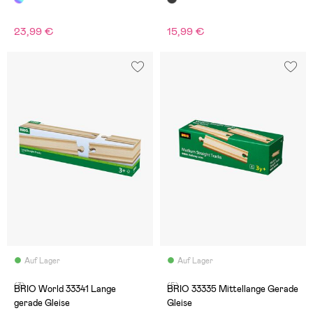
23,99 €
15,99 €
Auf Lager
Auf Lager
(3)
(5)
BRIO World 33341 Lange
BRIO 33335 Mittellange Gerade
gerade Gleise
Gleise