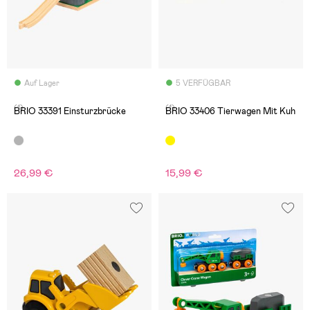
Auf Lager
5 VERFÜGBAR
(1)
(1)
BRIO 33391 Einsturzbrücke
BRIO 33406 Tierwagen Mit Kuh
26,99 €
15,99 €