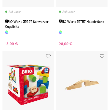
Auf Lager
Auf Lager
(3)
(7)
BRIO World 33697 Schwarzer
BRIO World 33757 Hebebrücke
Kugelblitz
18,99 €
26,99 €