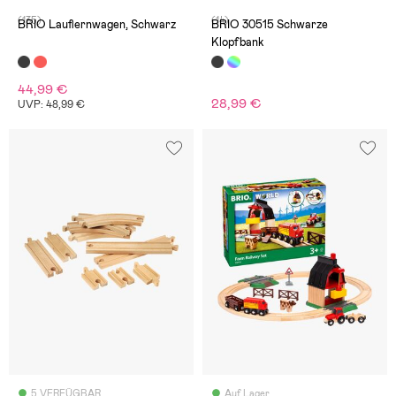
(135)
(14)
BRIO Lauflernwagen, Schwarz
BRIO 30515 Schwarze
Klopfbank
44,99 €
28,99 €
UVP: 48,99 €
5 VERFÜGBAR
Auf Lager