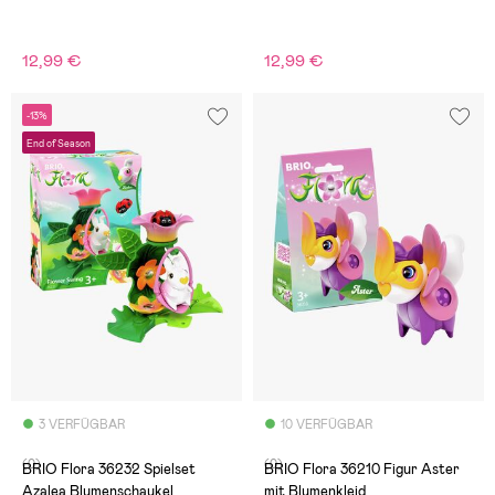
12,99 €
12,99 €
-13%
End of Season
3 VERFÜGBAR
10 VERFÜGBAR
(0)
(0)
BRIO Flora 36232 Spielset
BRIO Flora 36210 Figur Aster
Azalea Blumenschaukel
mit Blumenkleid