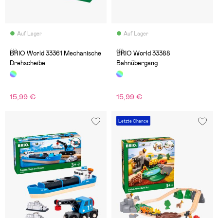
Auf Lager
Auf Lager
(4)
(2)
BRIO World 33361 Mechanische
BRIO World 33388
Drehscheibe
Bahnübergang
15,99 €
15,99 €
Letzte Chance