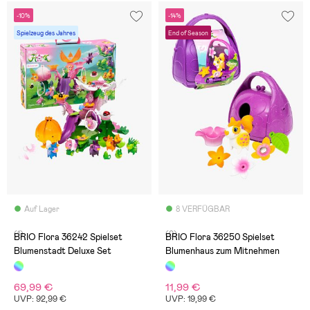
-10%
-14%
Spielzeug des Jahres
End of Season
Auf Lager
8 VERFÜGBAR
(1)
(0)
BRIO Flora 36242 Spielset
BRIO Flora 36250 Spielset
Blumenstadt Deluxe Set
Blumenhaus zum Mitnehmen
69,99 €
11,99 €
UVP: 92,99 €
UVP: 19,99 €