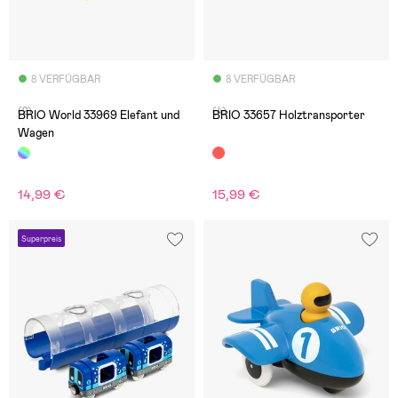
8 VERFÜGBAR
8 VERFÜGBAR
(2)
(4)
BRIO World 33969 Elefant und
BRIO 33657 Holztransporter
Wagen
14,99 €
15,99 €
Superpreis