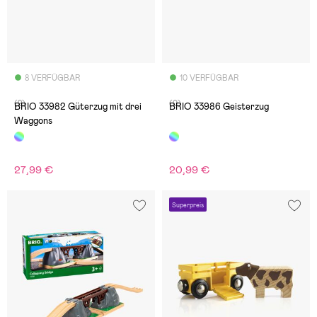
8 VERFÜGBAR
10 VERFÜGBAR
(2)
(0)
BRIO 33982 Güterzug mit drei
BRIO 33986 Geisterzug
Waggons
27,99 €
20,99 €
Superpreis