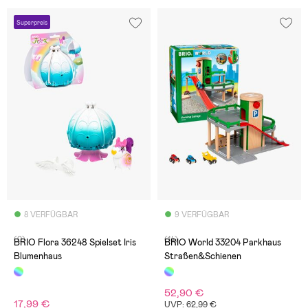
Superpreis
8 VERFÜGBAR
9 VERFÜGBAR
(0)
(14)
BRIO Flora 36248 Spielset Iris
BRIO World 33204 Parkhaus
Blumenhaus
Straßen&Schienen
52,90 €
17,99 €
UVP: 62,99 €