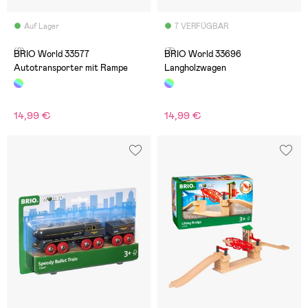
Auf Lager
7 VERFÜGBAR
(2)
(3)
BRIO World 33577
BRIO World 33696
Autotransporter mit Rampe
Langholzwagen
14,99 €
14,99 €