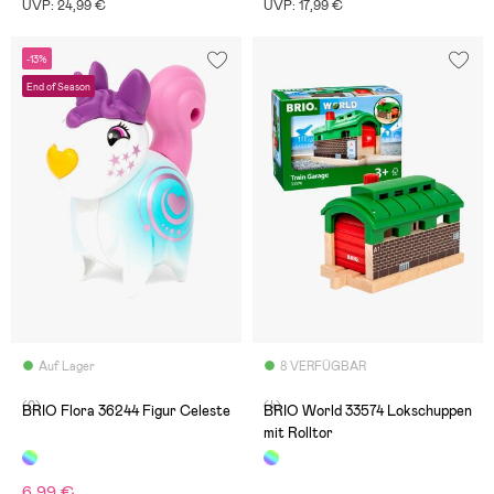
UVP: 24,99 €
UVP: 17,99 €
-13%
End of Season
Auf Lager
8 VERFÜGBAR
(0)
(4)
BRIO Flora 36244 Figur Celeste
BRIO World 33574 Lokschuppen
mit Rolltor
6,99 €