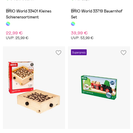
(5)
(5)
BRIO World 33401 Kleines
BRIO World 33719 Bauernhof
Schienensortiment
Set
22,99 €
39,99 €
UVP: 25,99 €
UVP: 53,99 €
Superpreis