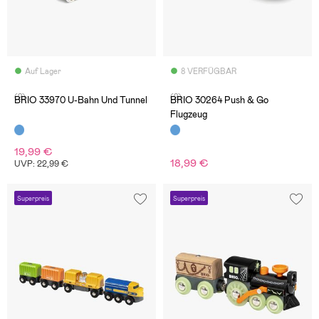
Auf Lager
8 VERFÜGBAR
(2)
(2)
BRIO 33970 U-Bahn Und Tunnel
BRIO 30264 Push & Go
Flugzeug
19,99 €
18,99 €
UVP: 22,99 €
Superpreis
Superpreis