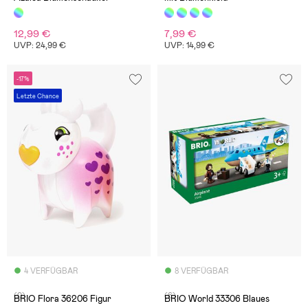
12,99 €
7,99 €
UVP: 24,99 €
UVP: 14,99 €
-17%
Letzte Chance
4 VERFÜGBAR
8 VERFÜGBAR
(0)
(6)
BRIO Flora 36206 Figur
BRIO World 33306 Blaues