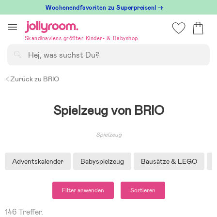
Hoppa
Wochenendfavoriten zu Superpreisen! →
till
innehållet
Skandinaviens größter Kinder- & Babyshop
Suchen
Zurück zu BRIO
Spielzeug von BRIO
Spielzeug
Adventskalender
Babyspielzeug
Bausätze & LEGO
Filter anwenden
Sortieren
146 Treffer.