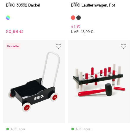
(19)
(135)
BRIO 30332 Dackel
BRIO Lauflernwagen, Rot
41 €
20,99 €
UVP: 48,99 €
Bestseller
Auf Lager
Auf Lager