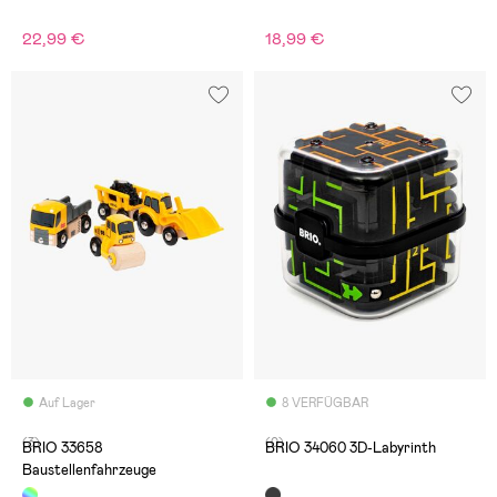
22,99 €
18,99 €
Auf Lager
8 VERFÜGBAR
(3)
(0)
BRIO 33658
BRIO 34060 3D-Labyrinth
Baustellenfahrzeuge