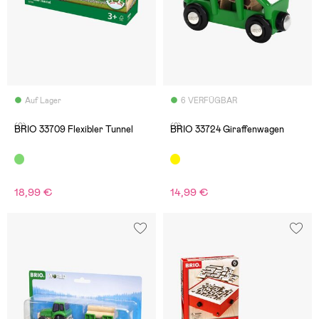
Auf Lager
6 VERFÜGBAR
(0)
(2)
BRIO 33709 Flexibler Tunnel
BRIO 33724 Giraffenwagen
18,99 €
14,99 €