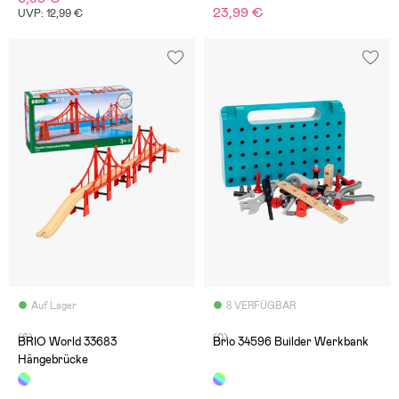
23,99 €
UVP: 12,99 €
Auf Lager
8 VERFÜGBAR
(6)
(0)
BRIO World 33683
Brio 34596 Builder Werkbank
Hängebrücke