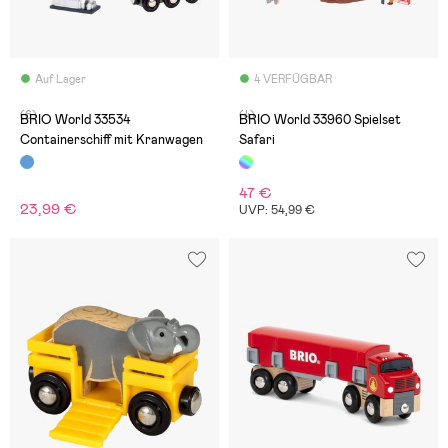
Auf Lager
4 VERFÜGBAR
(6)
(4)
BRIO World 33534
BRIO World 33960 Spielset
Containerschiff mit Kranwagen
Safari
47 €
23,99 €
UVP: 54,99 €