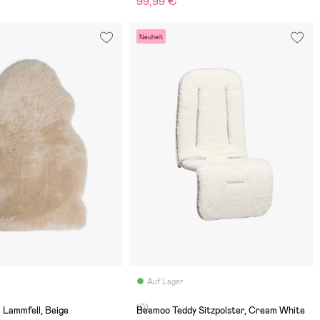
99,99 €
Neuheit
Auf Lager
(0)
 Lammfell, Beige
Beemoo Teddy Sitzpolster, Cream White