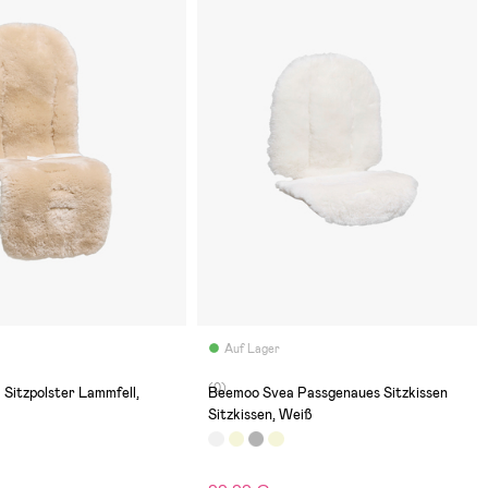
Auf Lager
(0)
 Sitzpolster Lammfell,
Beemoo Svea Passgenaues Sitzkissen
Sitzkissen, Weiß