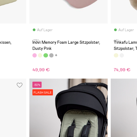
Auf Lager
Auf Lager
(75)
(0)
issen,
Inovi Memory Foam Large Sitzpolster,
Tinkafu Lamm
Dusty Pink
Sitzpolster,
49,99 €
74,99 €
-50%
FLASH SALE