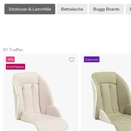
Sitzkissen & Lammfelle
Bettwäsche
Buggy Boards
91 Treffer.
-40%
Superpreis
End of Season