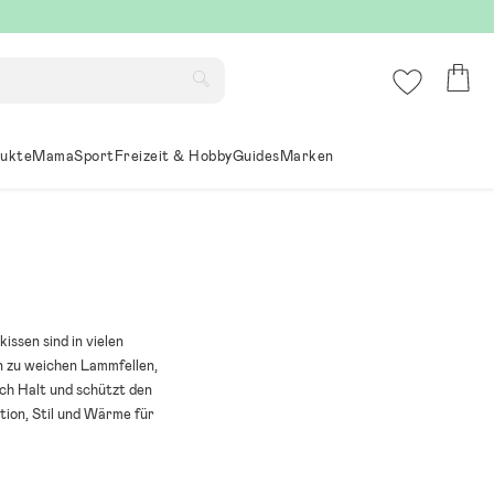
ukte
Mama
Sport
Freizeit & Hobby
Guides
Marken
ssen sind in vielen
n zu weichen Lammfellen,
ch Halt und schützt den
ion, Stil und Wärme für