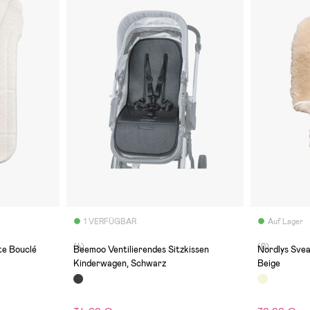
1 VERFÜGBAR
Auf Lager
(4)
(0)
te Bouclé
Beemoo Ventilierendes Sitzkissen
Nordlys Svea
Kinderwagen, Schwarz
Beige