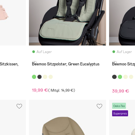
Auf Lager
Auf Lager
(7)
(7)
Beemoo Sitzpolster, Green Eucalyptus
Beemoo Sitzp
19,99 €
(
Mitgl.
14,99 €
)
39,99 €
Oeko-Tex
Superpreis