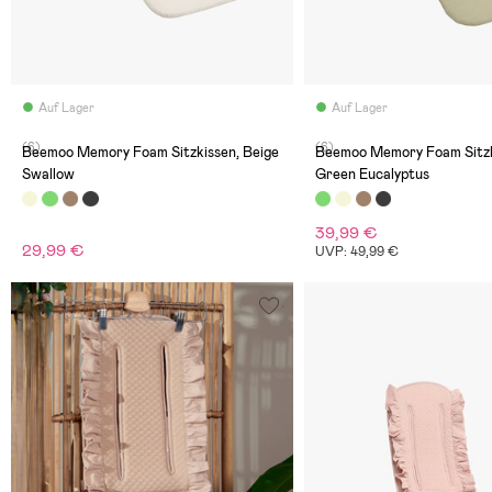
Auf Lager
Auf Lager
(6)
(6)
Beemoo Memory Foam Sitzkissen, Beige
Beemoo Memory Foam Sitzk
Swallow
Green Eucalyptus
39,99 €
29,99 €
UVP: 49,99 €