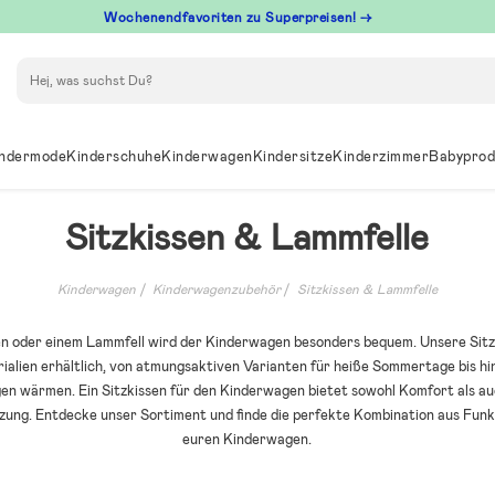
Wochenendfavoriten zu Superpreisen! →
Suchen
ndermode
Kinderschuhe
Kinderwagen
Kindersitze
Kinderzimmer
Babyprod
Sitzkissen & Lammfelle
Kinderwagen
Kinderwagenzubehör
Sitzkissen & Lammfelle
en oder einem Lammfell wird der Kinderwagen besonders bequem. Unsere Sitzki
alien erhältlich, von atmungsaktiven Varianten für heiße Sommertage bis hi
gen wärmen. Ein Sitzkissen für den Kinderwagen bietet sowohl Komfort als au
ung. Entdecke unser Sortiment und finde die perfekte Kombination aus Funkt
euren Kinderwagen.