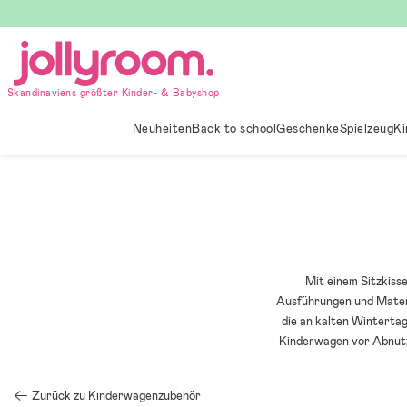
Hoppa
till
innehållet
Skandinaviens größter Kinder- & Babyshop
Neuheiten
Back to school
Geschenke
Spielzeug
Ki
Mit einem Sitzkiss
Ausführungen und Materi
die an kalten Winterta
Kinderwagen vor Abnutz
Zurück zu Kinderwagenzubehör