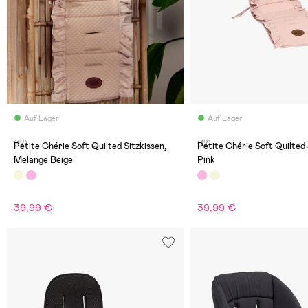
Auf Lager
Auf Lager
(12)
(12)
Petite Chérie Soft Quilted Sitzkissen,
Petite Chérie Soft Quilted Sitzkissen,
Melange Beige
Pink
39,99 €
39,99 €