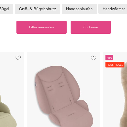
Bügel
Griff- & Bügelschutz
Handschlaufen
Handwärmer
Filter anwenden
Sortieren
-12%
FLASH SALE