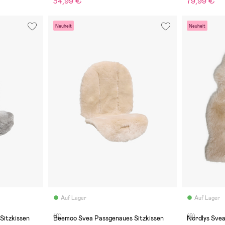
34,99 €
79,99 €
Neuheit
Neuheit
Auf Lager
Auf Lager
(0)
(0)
Beemoo Svea Passgenaues Sitzkissen
Nordlys Svea