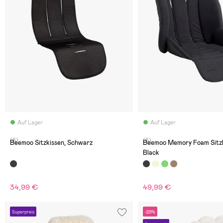
Auf Lager
Auf Lager
(6)
(6)
Beemoo Sitzkissen, Schwarz
Beemoo Memory Foam Sitzki
Black
34,99 €
49,99 €
Superpreis
-29%