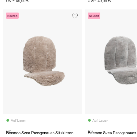
UVP: 49,99 €
UVP: 49,99 €
Neuheit
Neuheit
Auf Lager
Auf Lager
(0)
(0)
Beemoo Svea Passgenaues Sitzkissen
Beemoo Svea Passgenaues Sitzkissen