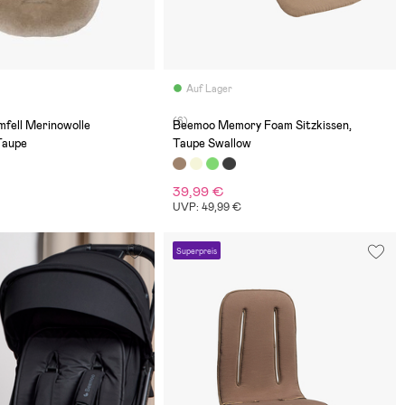
Auf Lager
(6)
fell Merinowolle
Beemoo Memory Foam Sitzkissen,
 Taupe
Taupe Swallow
39,99 €
UVP: 49,99 €
Superpreis