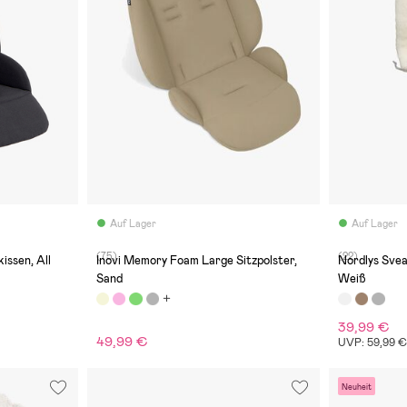
Auf Lager
Auf Lager
(75)
(22)
ssen, All
Inovi Memory Foam Large Sitzpolster,
Nordlys Svea
Sand
Weiß
39,99 €
49,99 €
UVP: 59,99 
Neuheit