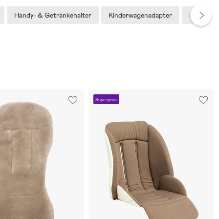
Handy- & Getränkehalter
Kinderwagenadapter
Kinderwa
Superpreis