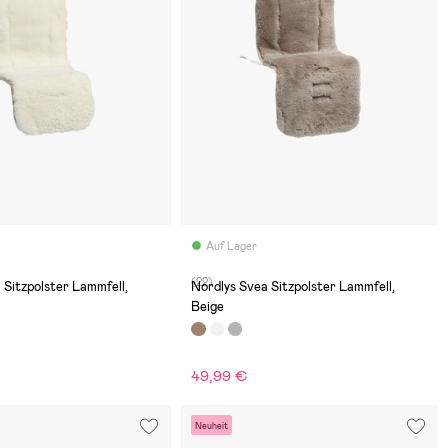
Auf Lager
(22)
 Sitzpolster Lammfell,
Nordlys Svea Sitzpolster Lammfell,
Beige
49,99 €
€
Neuheit