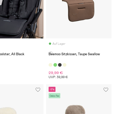
Auf Lager
(7)
olster, All Black
Beemoo Sitzkissen, Taupe Swallow
29,99 €
UVP: 39,99 €
-17%
Oeko-Tex