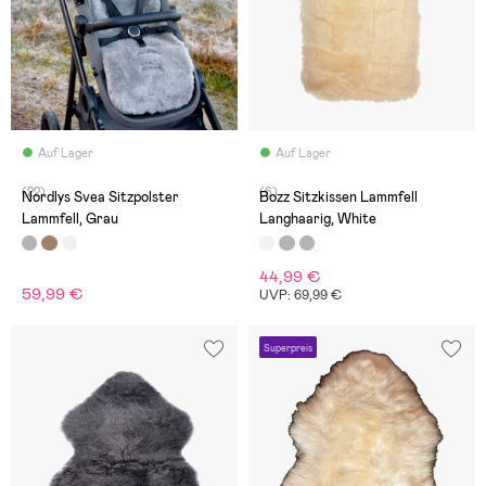
Auf Lager
Auf Lager
(22)
(6)
Nordlys Svea Sitzpolster
Bozz Sitzkissen Lammfell
Lammfell, Grau
Langhaarig, White
44,99 €
59,99 €
UVP: 69,99 €
Superpreis