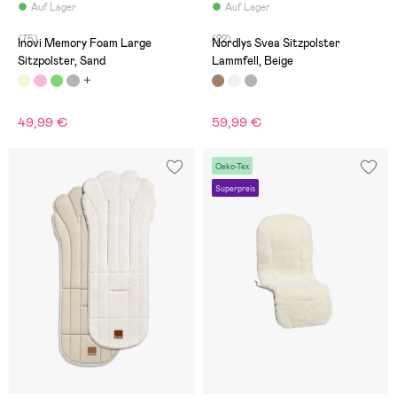
Auf Lager
Auf Lager
(75)
(22)
Inovi Memory Foam Large
Nordlys Svea Sitzpolster
Sitzpolster, Sand
Lammfell, Beige
49,99 €
59,99 €
Oeko-Tex
Superpreis