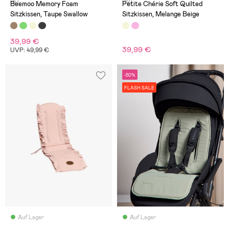
(6)
(12)
Beemoo Memory Foam
Petite Chérie Soft Quilted
Sitzkissen, Taupe Swallow
Sitzkissen, Melange Beige
39,99 €
39,99 €
UVP: 49,99 €
-50%
FLASH SALE
Auf Lager
Auf Lager