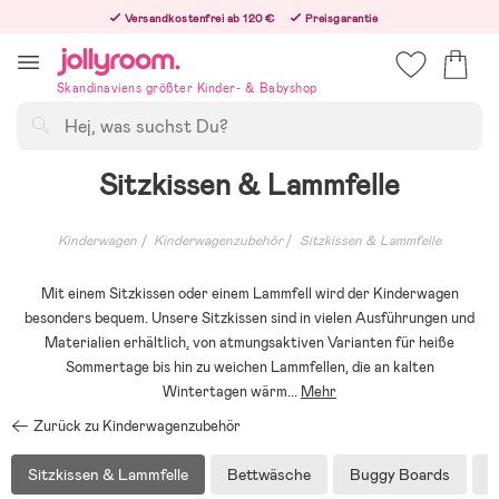
Hoppa
Versandkostenfrei ab 120 €
Preisgarantie
till
Freiwilliges 365-Tage-Rückgaberecht
innehållet
Bestellungen, die nach 12:00 Uhr eingehen, werden am nächsten Werktag versandt!
Skandinaviens größter Kinder- & Babyshop
Suchen
Sitzkissen & Lammfelle
Kinderwagen
Kinderwagenzubehör
Sitzkissen & Lammfelle
Mit einem Sitzkissen oder einem Lammfell wird der Kinderwagen
besonders bequem. Unsere Sitzkissen sind in vielen Ausführungen und
Materialien erhältlich, von atmungsaktiven Varianten für heiße
Sommertage bis hin zu weichen Lammfellen, die an kalten
Wintertagen wärm
...
Mehr
Zurück zu Kinderwagenzubehör
Sitzkissen & Lammfelle
Bettwäsche
Buggy Boards
B