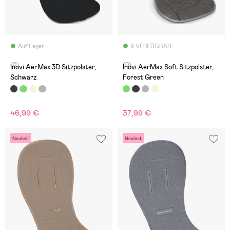
Auf Lager
9 VERFÜGBAR
(0)
(0)
Inovi AerMax 3D Sitzpolster,
Inovi AerMax Soft Sitzpolster,
Schwarz
Forest Green
46,99 €
37,99 €
Neuheit
Neuheit