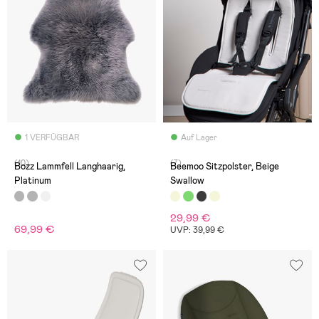
1 VERFÜGBAR
Auf Lager
(10)
(7)
Bozz Lammfell Langhaarig,
Beemoo Sitzpolster, Beige
Platinum
Swallow
29,99 €
69,99 €
UVP: 39,99 €