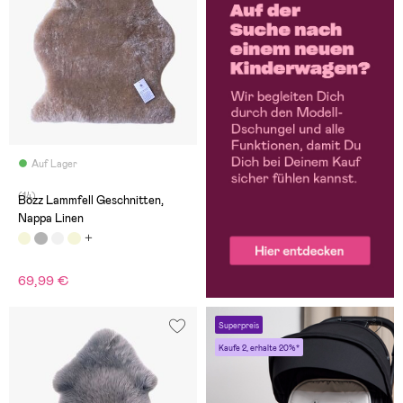
Auf Lager
(14)
Bozz Lammfell Geschnitten,
Nappa Linen
69,99 €
Superpreis
Kaufe 2, erhalte 20%*