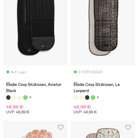
Auf Lager
8 VERFÜGBAR
(1)
(1)
Elodie Cosy Sitzkissen, Aviator
Elodie Cosy Sitzkissen, Le
Black
Leopard
48,99 €
48,99 €
UVP: 49,99 €
UVP: 49,99 €