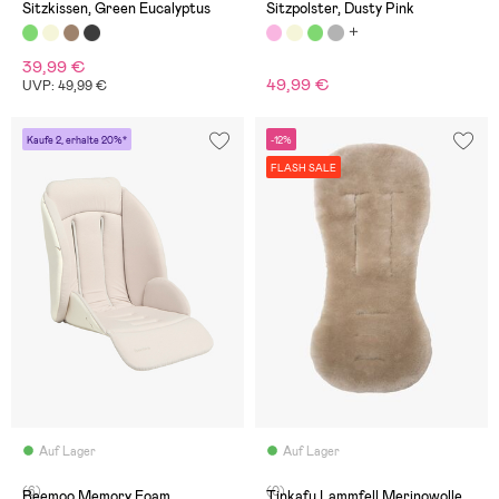
Sitzkissen, Green Eucalyptus
Sitzpolster, Dusty Pink
39,99 €
49,99 €
UVP: 49,99 €
Kaufe 2, erhalte 20%*
-12%
FLASH SALE
Auf Lager
Auf Lager
(6)
(0)
Beemoo Memory Foam
Tinkafu Lammfell Merinowolle