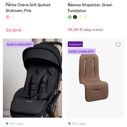
(12)
(7)
Petite Chérie Soft Quilted
Beemoo Sitzpolster, Green
Sitzkissen, Pink
Eucalyptus
19,99 €
39,99 €
(
Mitgl.
14,99 €
)
Kaufe 2, erhalte 20%*
Superpreis
Kaufe 2, erhalte 20%*
Auf Lager
Auf Lager