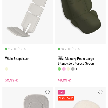
2 VERFÜGBAR
10 VERFÜGBAR
(0)
(75)
Thule Sitzpolster
Inovi Memory Foam Large
Sitzpolster, Forest Green
59,99 €
49,99 €
-24%
FLASH SALE