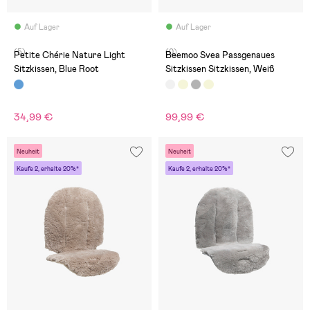
Auf Lager
Auf Lager
(5)
(0)
Petite Chérie Nature Light
Beemoo Svea Passgenaues
Sitzkissen, Blue Root
Sitzkissen Sitzkissen, Weiß
34,99 €
99,99 €
Neuheit
Neuheit
Kaufe 2, erhalte 20%*
Kaufe 2, erhalte 20%*