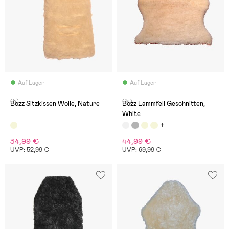
Auf Lager
Auf Lager
(5)
(14)
Bozz Sitzkissen Wolle, Nature
Bozz Lammfell Geschnitten,
White
34,99 €
44,99 €
UVP: 52,99 €
UVP: 69,99 €