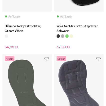
Auf Lager
Auf Lager
(0)
(0)
Beemoo Teddy Sitzpolster,
Inovi AerMax Soft Sitzpolster,
Cream White
Schwarz
54,99 €
37,99 €
Neuheit
Neuheit