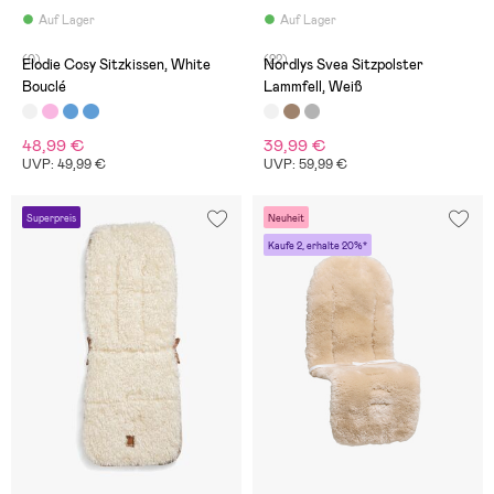
Auf Lager
Auf Lager
(0)
(22)
Elodie Cosy Sitzkissen, White
Nordlys Svea Sitzpolster
Bouclé
Lammfell, Weiß
48,99 €
39,99 €
UVP: 49,99 €
UVP: 59,99 €
Superpreis
Neuheit
Kaufe 2, erhalte 20%*