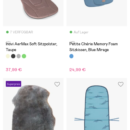
7 VERFÜGBAR
Auf Lager
(0)
(13)
Inovi AerMax Soft Sitzpolster,
Petite Chérie Memory Foam
Taupe
Sitzkissen, Blue Mirage
37,99 €
24,99 €
Superpreis