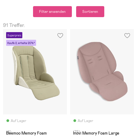
Filter anwenden
Sortieren
91 Treffer.
Superpreis
Kaufe 2, erhalte 20%*
Auf Lager
Auf Lager
(6)
(75)
Beemoo Memory Foam
Inovi Memory Foam Large