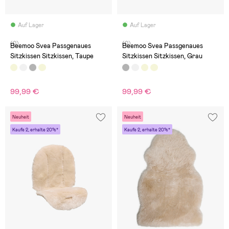
Auf Lager
Auf Lager
(0)
(0)
Beemoo Svea Passgenaues
Beemoo Svea Passgenaues
Sitzkissen Sitzkissen, Taupe
Sitzkissen Sitzkissen, Grau
99,99 €
99,99 €
Neuheit
Neuheit
Kaufe 2, erhalte 20%*
Kaufe 2, erhalte 20%*