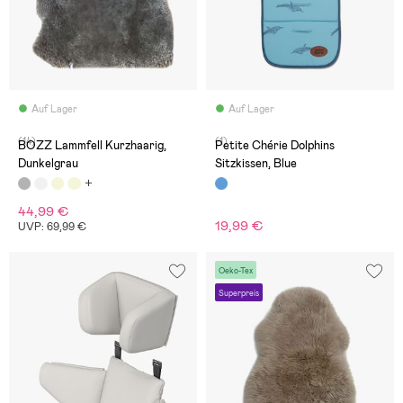
Auf Lager
Auf Lager
(14)
(1)
BOZZ Lammfell Kurzhaarig,
Petite Chérie Dolphins
Dunkelgrau
Sitzkissen, Blue
44,99 €
19,99 €
UVP: 69,99 €
Oeko-Tex
Superpreis