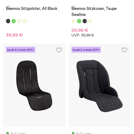
(7)
(7)
Beemoo Sitzpolster, All Black
Beemoo Sitzkissen, Taupe
Swallow
29,99 €
39,99 €
UVP: 39,99 €
Kaufe 2, erhalte 20%*
Kaufe 2, erhalte 20%*
Auf Lager
Auf Lager