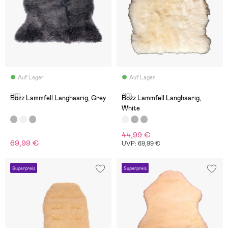
Auf Lager
Auf Lager
(10)
(10)
Bozz Lammfell Langhaarig, Grey
Bozz Lammfell Langhaarig,
White
44,99 €
69,99 €
UVP: 69,99 €
Superpreis
Superpreis