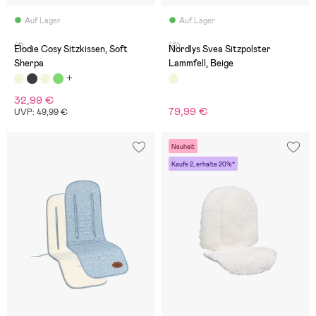
Auf Lager
Auf Lager
(1)
(0)
Elodie Cosy Sitzkissen, Soft
Nordlys Svea Sitzpolster
Sherpa
Lammfell, Beige
32,99 €
79,99 €
UVP: 49,99 €
Neuheit
Kaufe 2, erhalte 20%*