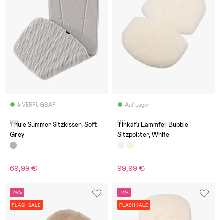
4 VERFÜGBAR
Auf Lager
(0)
(0)
Thule Summer Sitzkissen, Soft
Tinkafu Lammfell Bubble
Grey
Sitzpolster, White
69,99 €
99,99 €
-24%
-12%
FLASH SALE
FLASH SALE