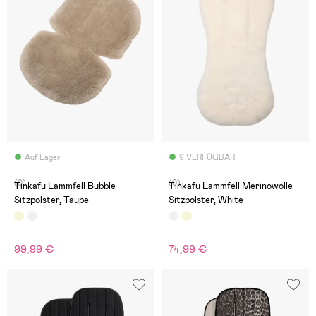
Auf Lager
9 VERFÜGBAR
(0)
(0)
Tinkafu Lammfell Bubble
Tinkafu Lammfell Merinowolle
Sitzpolster, Taupe
Sitzpolster, White
99,99 €
74,99 €