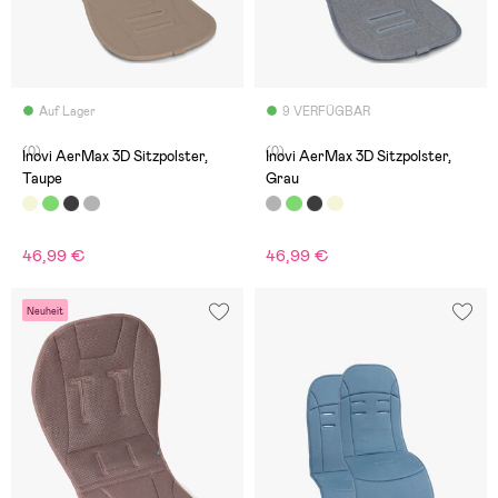
Auf Lager
9 VERFÜGBAR
(0)
(0)
Inovi AerMax 3D Sitzpolster,
Inovi AerMax 3D Sitzpolster,
Taupe
Grau
46,99 €
46,99 €
Neuheit