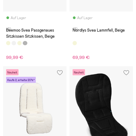
Auf Lager
Auf Lager
(0)
(0)
Beemoo Svea Passgenaues
Nordlys Svea Lammfell, Beige
Sitzkissen Sitzkissen, Beige
99,99 €
69,99 €
Neuheit
Neuheit
Kaufe 2, erhalte 20%*