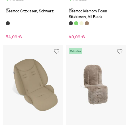
(7)
(6)
Beemoo Sitzkissen, Schwarz
Beemoo Memory Foam
Sitzkissen, All Black
34,99 €
49,99 €
Oeko-Tex