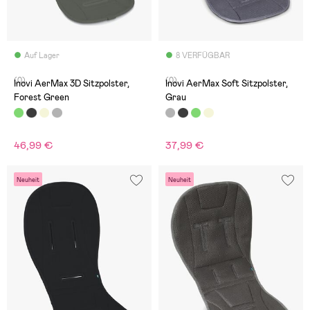
Auf Lager
8 VERFÜGBAR
(0)
(0)
Inovi AerMax 3D Sitzpolster,
Inovi AerMax Soft Sitzpolster,
Forest Green
Grau
46,99 €
37,99 €
Neuheit
Neuheit