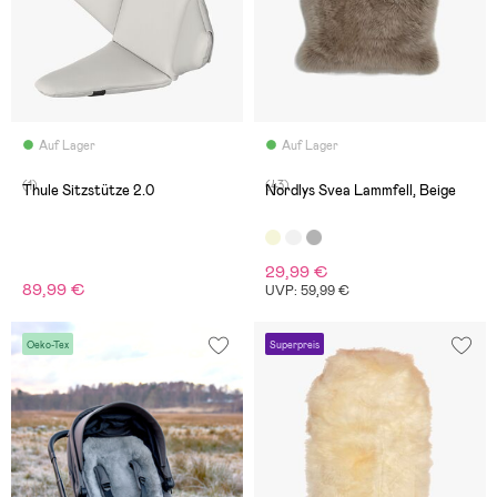
Auf Lager
Auf Lager
(1)
(43)
Thule Sitzstütze 2.0
Nordlys Svea Lammfell, Beige
29,99 €
89,99 €
UVP: 59,99 €
Oeko-Tex
Superpreis