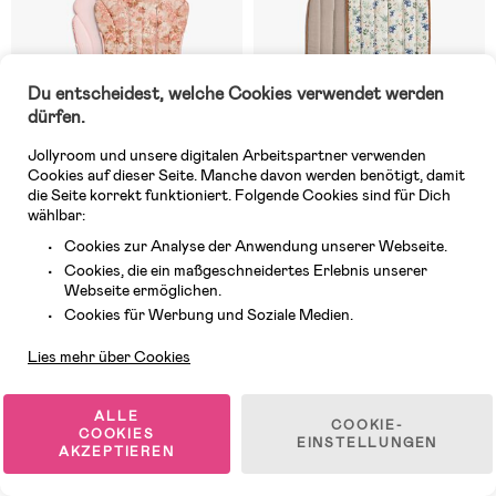
Du entscheidest, welche Cookies verwendet werden
dürfen.
Jollyroom und unsere digitalen Arbeitspartner verwenden
Cookies auf dieser Seite. Manche davon werden benötigt, damit
die Seite korrekt funktioniert. Folgende Cookies sind für Dich
wählbar:
Cookies zur Analyse der Anwendung unserer Webseite.
Cookies, die ein maßgeschneidertes Erlebnis unserer
7 VERFÜGBAR
6 VERFÜGBAR
Webseite ermöglichen.
Kundendienst
(0)
(1)
Cookies für Werbung und Soziale Medien.
Elodie Cosy Sitzkissen, River
Elodie Cosy Sitzkissen, Fairytale
Rose
Forest
Lies mehr über Cookies
48,99 €
48,99 €
UVP: 49,99 €
UVP: 49,99 €
ALLE
COOKIE-
COOKIES
EINSTELLUNGEN
AKZEPTIEREN
Oeko-Tex