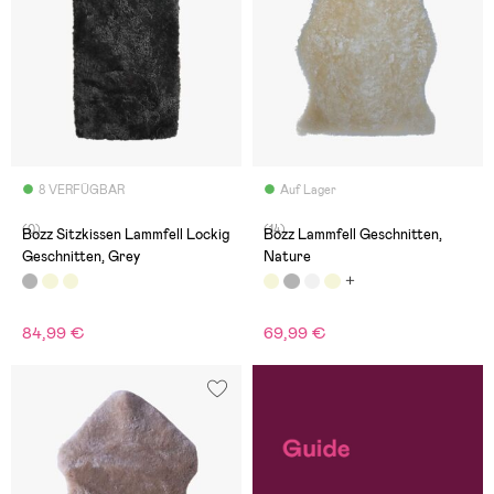
8 VERFÜGBAR
Auf Lager
(0)
(14)
Bozz Sitzkissen Lammfell Lockig
Bozz Lammfell Geschnitten,
Geschnitten, Grey
Nature
84,99 €
69,99 €