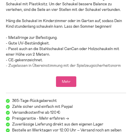
Schaukel mit Plastiksitz. Um der Schaukel bessere Balance zu
verleihen, sind die Seile an vier Stellen mit der Schaukel verbunden.
Häng die Schaukel im Kinderzimmer oder im Garten auf, sodass Dein
Kind stundenlang schaukeln kann. Lass den Sommer beginnen!
- Metallringe zur Befestigung.
- Gute UV-Beständigkeit.
- Passt auch an die Stahlschaukel CanCan oder Holzschaukeln mit
einer Höhe von 2 Metern.
- CE-gekennzeichnet.
- Zugelassen in Übereinstimmung mit der Spielzeugsicherheitsnorm
EN-71 für die Nutzung im Freien zu Hause.
Mehr
Maximale Belastung: 50 kg.
Maße: H7 x B40 x T18 cm.
Gewicht: 0,6 kg.
365-Tage-Rückgaberecht
Zahle sicher und einfach mit Paypal
Farbe: Türkis.
Versandkostenfrei ab 120 €
Preisgarantie - Mehr erfahren ->
- Durch regelmäßige Überprüfung der Aufhängungen und
Zuverlässige Lieferung direkt aus dem eigenen Lager
Befestigungen können Sturzunfälle vermieden werden.
Bestelle an Werktagen vor 12:00 Uhr – Versand noch am selben