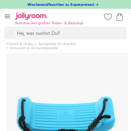
Hoppa
Wochenendfavoriten zu Superpreisen! →
till
innehållet
Skandinaviens größter Kinder- & Babyshop
Suchen
Freizeit & Hobby
Spielgeräte für draußen
Schaukeln & Schaukelgestelle