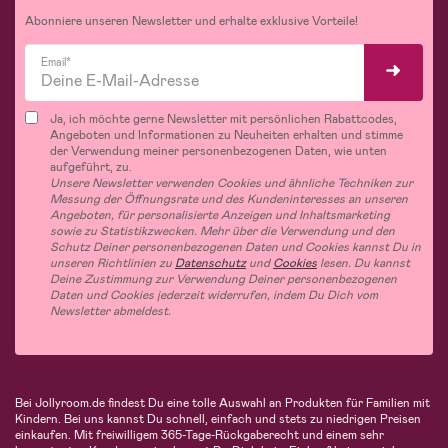
Abonniere unseren Newsletter und erhalte exklusive Vorteile!
Email*
Ja, ich möchte gerne Newsletter mit persönlichen Rabattcodes,
Angeboten und Informationen zu Neuheiten erhalten und stimme
der Verwendung meiner personenbezogenen Daten, wie unten
aufgeführt, zu.
Unsere Newsletter verwenden Cookies und ähnliche Techniken zur
Messung der Öffnungsrate und des Kundeninteresses an unseren
Angeboten, für personalisierte Anzeigen und Inhaltsmarketing
sowie zu Statistikzwecken. Mehr über die Verwendung und den
Schutz Deiner personenbezogenen Daten und Cookies kannst Du in
unseren Richtlinien zu
Datenschutz
und
Cookies
lesen. Du kannst
Deine Zustimmung zur Verwendung Deiner personenbezogenen
Daten und Cookies jederzeit widerrufen, indem Du Dich vom
Newsletter abmeldest.
Bei Jollyroom.de findest Du eine tolle Auswahl an Produkten für Familien mit
Kindern. Bei uns kannst Du schnell, einfach und stets zu niedrigen Preisen
einkaufen. Mit freiwilligem 365-Tage-Rückgaberecht und einem sehr