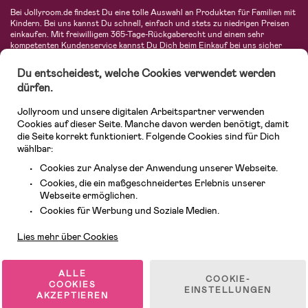
Bei Jollyroom.de findest Du eine tolle Auswahl an Produkten für Familien mit
Kindern. Bei uns kannst Du schnell, einfach und stets zu niedrigen Preisen
einkaufen. Mit freiwilligem 365-Tage-Rückgaberecht und einem sehr
kompetenten Kundenservice kannst Du Dich beim Einkauf bei uns sicher
fühlen. In unserem Sortiment findest Du unter anderem Kinderwagen,
Autositze, Kinder- und Babymode, Produkte für Mütter und eine Menge
Du entscheidest, welche Cookies verwendet werden
fantastischer Einrichtungsgegenstände, Spielsachen, Babyprodukte und
dürfen.
vieles mehr. Wir haben Produkte von bekannten Herstellern wie Britax, Maxi-
Cosi, Hauck, Baby Jogger, Ergobaby, Didriksons, KidKraft, Ergobaby, Philips
Jollyroom und unsere digitalen Arbeitspartner verwenden
Avent, Jack Wolfskin, Cybex, LEGO und vielen mehr. Schau Dich um in
unserer vielfältigen Online-Boutique für Kinder & Babys. Willkommen!
Cookies auf dieser Seite. Manche davon werden benötigt, damit
die Seite korrekt funktioniert. Folgende Cookies sind für Dich
wählbar:
Cookies zur Analyse der Anwendung unserer Webseite.
Cookies, die ein maßgeschneidertes Erlebnis unserer
Webseite ermöglichen.
Kundendienst
Cookies für Werbung und Soziale Medien.
Lies mehr über Cookies
© 2026 Jollyroom GmbH. Alle Rechte vorbehalten.
ALLE
COOKIE-
COOKIES
EINSTELLUNGEN
AKZEPTIEREN