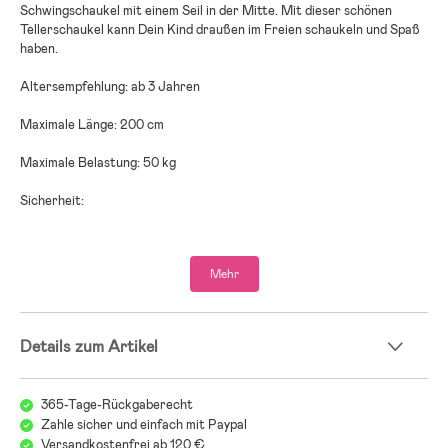
Schwingschaukel mit einem Seil in der Mitte. Mit dieser schönen
Tellerschaukel kann Dein Kind draußen im Freien schaukeln und Spaß
haben.
Altersempfehlung: ab 3 Jahren
Maximale Länge: 200 cm
Maximale Belastung: 50 kg
Sicherheit:
- Kontrolliere die Aufhängevorrichtungen und Befestigungen
regelmäßig, um Unfälle durch Stürze zu vermeiden.
Mehr
- Nicht geeignet für Kinder unter 3 Jahren.
- Mit Vorsicht verwenden, um Verletzungen durch Stürze, Kollisionen
Details zum Artikel
oder Einklemmen zu vermeiden.
- Durch regelmäßige Überprüfung der Aufhängungen und
Befestigungen können Sturzunfälle vermieden werden.
365-Tage-Rückgaberecht
Zahle sicher und einfach mit Paypal
Versandkostenfrei ab 120 €