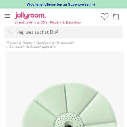
Hoppa
Wochenendfavoriten zu Superpreisen! →
till
innehållet
Skandinaviens größter Kinder- & Babyshop
Suchen
Freizeit & Hobby
Spielgeräte für draußen
Schaukeln & Schaukelgestelle