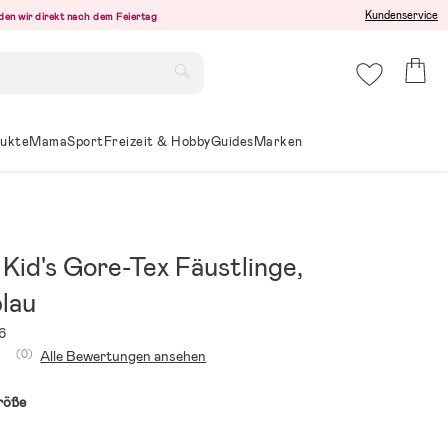
Kundenservice
den wir direkt nach dem Feiertag
ukte
Mama
Sport
Freizeit & Hobby
Guides
Marken
Kid's Gore-Tex Fäustlinge,
blau
6
(0)
Alle Bewertungen ansehen
röße