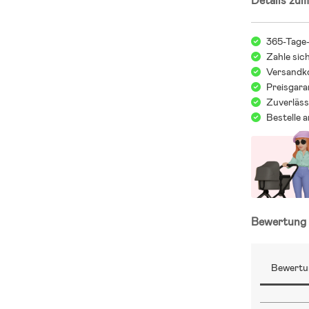
Details zum
365-Tage
Zahle sic
Versandko
Preisgara
Zuverläss
Bestelle 
Bewertun
Bewertu