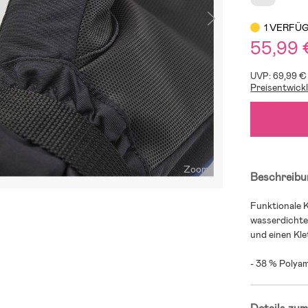
1 VERFÜ
55,99
UVP: 69,99 €
Preisentwick
Zoom
Beschreibu
Funktionale K
wasserdichte
und einen Kl
- 38 % Polya