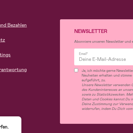
und Bezahlen
NEWSLETTER
utz
Abonniere unseren Newsletter und er
tings
Email*
rantwortung
Ja, ich möchte gerne Newslette
Neuheiten erhalten und stimme
aufgeführt, zu.
Unsere Newsletter verwenden C
des Kundeninteresses an unsere
sowie zu Statistikzwecken. Me
Daten und Cookies kannst Du in
Deine Zustimmung zur Verwend
widerrufen, indem Du Dich vom
fen.