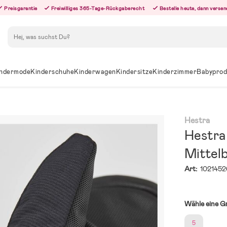
Preisgarantie
Freiwilliges 365-Tage-Rückgaberecht
Bestelle heute, dann versen
Suchen
ndermode
Kinderschuhe
Kinderwagen
Kindersitze
Kinderzimmer
Babyprod
Hestra
Hestra 
Mittel
Art:
1021452
Wähle eine G
5