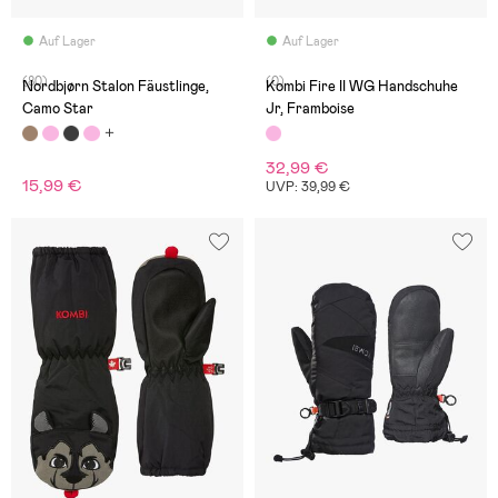
Auf Lager
Auf Lager
(80)
(0)
Nordbjørn Stalon Fäustlinge,
Kombi Fire II WG Handschuhe
Camo Star
Jr, Framboise
32,99 €
15,99 €
UVP: 39,99 €