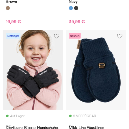
Brown
Navy
16,99 €
35,99 €
Testsieger
Neuheit
Auf Lager
9 VERFÜGBAR
(18)
(1)
Didriksons Biggles Handschuhe,
Mikk-Line Fäustlinge