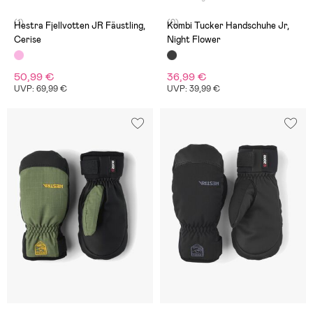
(1)
(0)
Hestra Fjellvotten JR Fäustling,
Kombi Tucker Handschuhe Jr,
Cerise
Night Flower
50,99 €
36,99 €
UVP: 69,99 €
UVP: 39,99 €