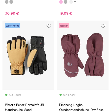
30,99 €
19,99 €
Wasserdicht
Neuheit
Auf Lager
Auf Lager
(0)
(0)
Hestra Ferox Primaloft JR
Lindberg Lingbo
Handschuhe, Sand
Outdoorhandschuhe, Dry Rose