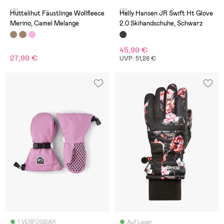
(0)
(0)
Huttelihut Fäustlinge Wollfleece
Helly Hansen JR Swift Ht Glove
Merino, Camel Melange
2.0 Skihandschuhe, Schwarz
45,99 €
27,99 €
UVP: 51,28 €
1 VERFÜGBAR
Auf Lager