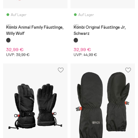
Auf Lager
Auf Lager
(0)
(0)
Kombi Animal Family Fäustlinge,
Kombi Original Fäustlinge Jr,
Willy Wolf
Schwarz
32,99 €
32,99 €
UVP: 39,99 €
UVP: 44,99 €