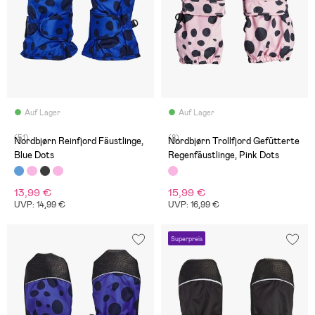
Auf Lager
Auf Lager
(51)
(8)
Nordbjørn Reinfjord Fäustlinge,
Nordbjørn Trollfjord Gefütterte
Blue Dots
Regenfäustlinge, Pink Dots
13,99 €
15,99 €
UVP: 14,99 €
UVP: 16,99 €
Superpreis