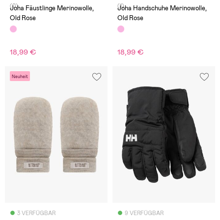
(0)
(1)
Joha Fäustlinge Merinowolle,
Joha Handschuhe Merinowolle,
Old Rose
Old Rose
18,99 €
18,99 €
Neuheit
3 VERFÜGBAR
9 VERFÜGBAR