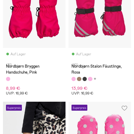
Auf Lager
Auf Lager
(31)
(80)
Nordbjørn Bryggen
Nordbjørn Stalon Fäustlinge,
Handschuhe, Pink
Rosa
8,99 €
13,99 €
UVP: 16,99 €
UVP: 16,99 €
Superpreis
Superpreis