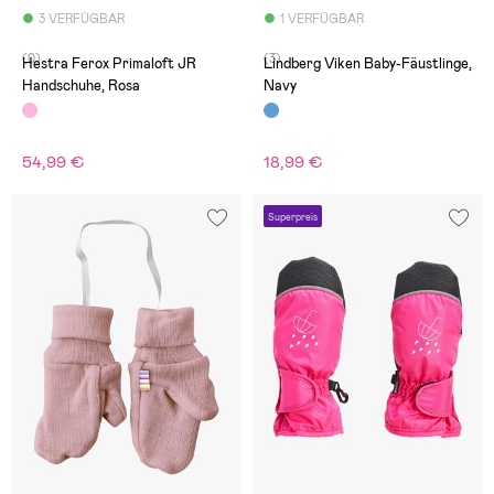
3 VERFÜGBAR
1 VERFÜGBAR
(0)
(3)
Hestra Ferox Primaloft JR
Lindberg Viken Baby-Fäustlinge,
Handschuhe, Rosa
Navy
54,99 €
18,99 €
Superpreis