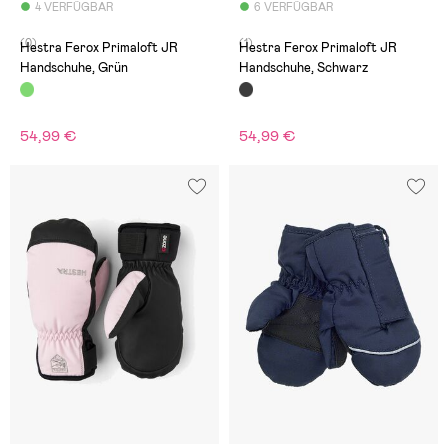
4 VERFÜGBAR
6 VERFÜGBAR
(0)
(1)
Hestra Ferox Primaloft JR
Hestra Ferox Primaloft JR
Handschuhe, Grün
Handschuhe, Schwarz
54,99 €
54,99 €