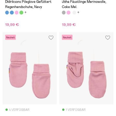
(0)
(3)
Didriksons Pileglove Gefüttert
Joha Fäustlinge Merinowolle,
Regenhandschuhe, Navy
Coke Mel.
19,99 €
19,99 €
Neuheit
Neuheit
4 VERFÜGBAR
1 VERFÜGBAR