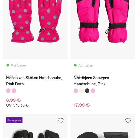
Auf Lager
Auf Lager
(33)
(19)
Nordbjørn Stöten Handschuhe,
Nordbjørn Snowpro
Pink Dots
Handschuhe, Pink
8,99 €
17,99 €
UVP: 15,38 €
Superpreis