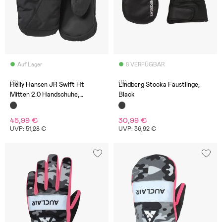
Auf Lager
8 VERFÜGBAR
(0)
(0)
Helly Hansen JR Swift Ht
Lindberg Stocka Fäustlinge,
Mitten 2.0 Handschuhe,
Black
Schwarz
45,99 €
30,99 €
UVP: 51,28 €
UVP: 36,92 €