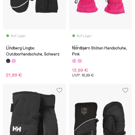
Auf Lager
Auf Lager
(5)
(33)
Lindberg Lingbo
Nordbjørn Stöten Handschuhe,
Outdoorhandschuhe, Schwarz
Pink
13,99 €
21,99 €
UVP: 16,99 €