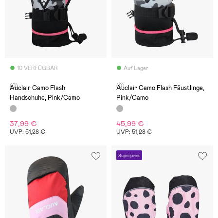
10 VERFÜGBAR
Auf Lager
(0)
(0)
Auclair Camo Flash
Auclair Camo Flash Fäustlinge,
Handschuhe, Pink/Camo
Pink/Camo
37,99 €
45,99 €
UVP: 51,28 €
UVP: 51,28 €
Superpreis