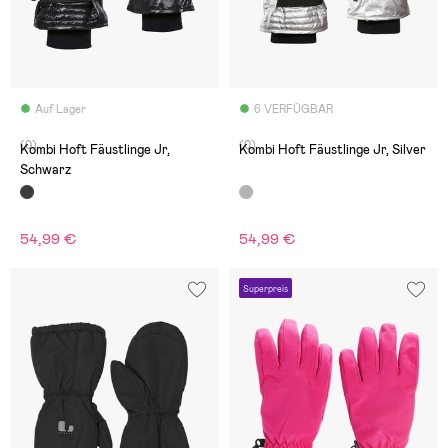
Auf Lager
6 VERFÜGBAR
(0)
(0)
Kombi Hoft Fäustlinge Jr,
Kombi Hoft Fäustlinge Jr, Silver
Schwarz
54,99 €
54,99 €
Superpreis