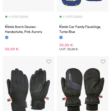
9 VERFÜGBAR
2 VERFÜGBAR
(2)
(1)
Kombi Storm Daunen-
Kombi Car Family Fäustlinge,
Handschuhe, Pink Aurora
Turbo Blue
36,99 €
59,99 €
UVP: 39,99 €