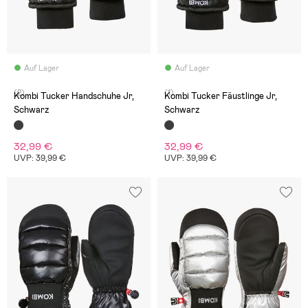
Auf Lager
Auf Lager
(2)
(1)
Kombi Tucker Handschuhe Jr,
Kombi Tucker Fäustlinge Jr,
Schwarz
Schwarz
32,99 €
32,99 €
UVP: 39,99 €
UVP: 39,99 €