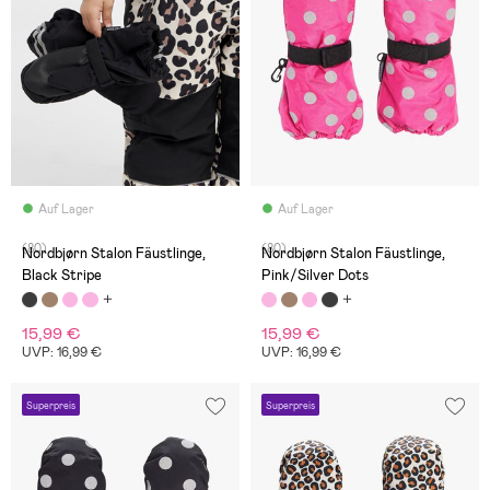
Auf Lager
Auf Lager
(80)
(80)
Nordbjørn Stalon Fäustlinge,
Nordbjørn Stalon Fäustlinge,
Black Stripe
Pink/Silver Dots
15,99 €
15,99 €
UVP: 16,99 €
UVP: 16,99 €
Superpreis
Superpreis