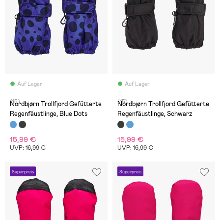
Auf Lager
Auf Lager
(15)
(15)
Nordbjørn Trollfjord Gefütterte
Nordbjørn Trollfjord Gefütterte
Regenfäustlinge, Blue Dots
Regenfäustlinge, Schwarz
15,99 €
15,99 €
UVP: 16,99 €
UVP: 16,99 €
Superpreis
Superpreis