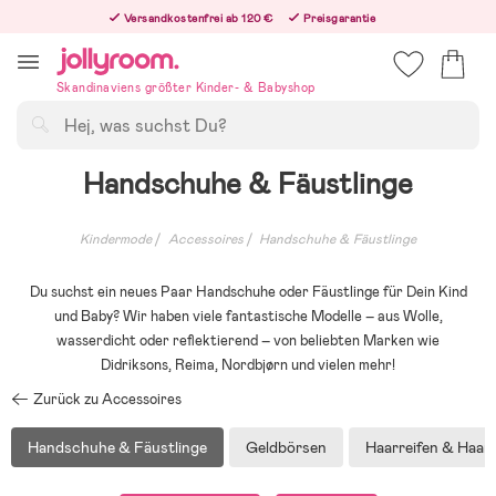
Hoppa
Versandkostenfrei ab 120 €
Preisgarantie
till
Freiwilliges 365-Tage-Rückgaberecht
innehållet
Bestelle jetzt – wir versenden noch am selben Werktag!
Skandinaviens größter Kinder- & Babyshop
Suchen
Handschuhe & Fäustlinge
Kindermode
Accessoires
Handschuhe & Fäustlinge
Du suchst ein neues Paar Handschuhe oder Fäustlinge für Dein Kind
und Baby? Wir haben viele fantastische Modelle – aus Wolle,
wasserdicht oder reflektierend – von beliebten Marken wie
Didriksons, Reima, Nordbjørn und vielen mehr!
Zurück zu Accessoires
Handschuhe & Fäustlinge
Geldbörsen
Haarreifen & Haar