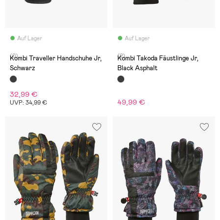
Auf Lager
Auf Lager
(0)
(2)
Kombi Traveller Handschuhe Jr,
Kombi Takoda Fäustlinge Jr,
Schwarz
Black Asphalt
32,99 €
49,99 €
UVP: 34,99 €