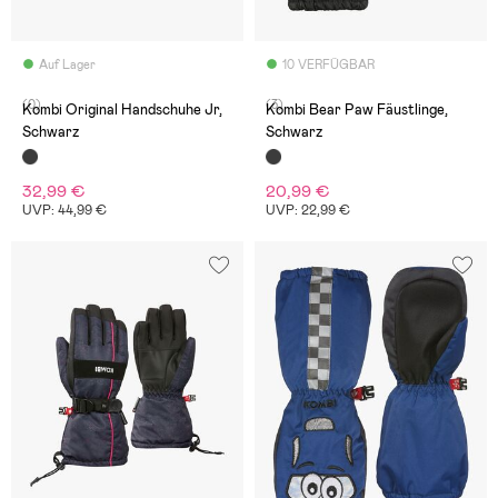
Auf Lager
10 VERFÜGBAR
(0)
(3)
Kombi Original Handschuhe Jr,
Kombi Bear Paw Fäustlinge,
Schwarz
Schwarz
32,99 €
20,99 €
UVP: 44,99 €
UVP: 22,99 €