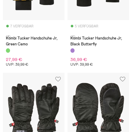
7 VERFÜGBAR
5 VERFÜGBAR
(3)
(0)
Kombi Tucker Handschuhe Jr,
Kombi Tucker Handschuhe Jr,
Green Camo
Black Butterfly
27,99 €
36,99 €
UVP: 39,99 €
UVP: 39,99 €