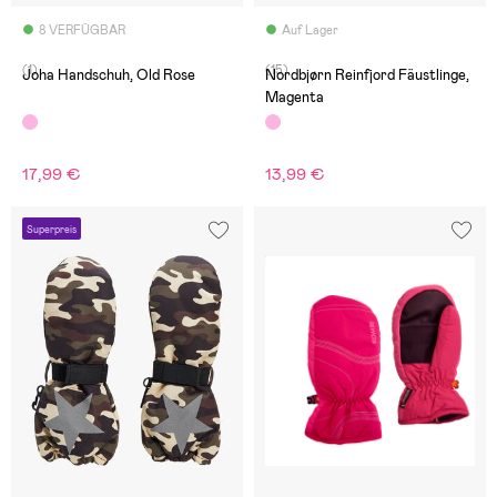
8 VERFÜGBAR
Auf Lager
(1)
(15)
Joha Handschuh, Old Rose
Nordbjørn Reinfjord Fäustlinge,
Magenta
17,99 €
13,99 €
Superpreis