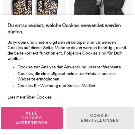
Du entscheidest, welche Cookies verwendet werden
dürfen.
Jollyroom und unsere digitalen Arbeitspartner verwenden
Cookies auf dieser Seite. Manche davon werden benötigt, damit
die Seite korrekt funktioniert. Folgende Cookies sind für Dich
wählbar:
Cookies zur Analyse der Anwendung unserer Webseite.
Auf Lager
Auf Lager
Cookies, die ein maßgeschneidertes Erlebnis unserer
(19)
(5)
Webseite ermöglichen.
Nordbjørn Snowpro
Hestra Sarri Zip JR Fäustling,
Kundendienst
Handschuhe, Leo
Schwarz/Graphit
Cookies für Werbung und Soziale Medien.
Lies mehr über Cookies
17,99 €
40,99 €
ALLE
COOKIE-
COOKIES
EINSTELLUNGEN
AKZEPTIEREN
1
/
7