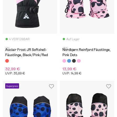
4 VERFÜGBAR
Auf Lager
(0)
(51)
Auclair Frost JR Softshell-
Nordbjørn Reinfjord Fäustlinge,
Fäustlinge, Black/Pink/Red
Pink Dots
32,99 €
13,99 €
UVP: 35,89 €
UVP: 14,99 €
Superpreis