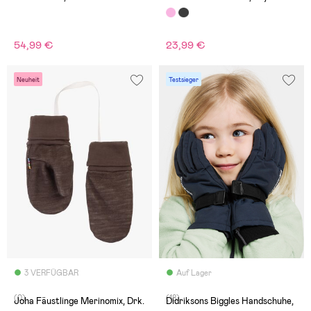
54,99 €
23,99 €
Neuheit
Testsieger
3 VERFÜGBAR
Auf Lager
(0)
(18)
Joha Fäustlinge Merinomix, Drk.
Didriksons Biggles Handschuhe,