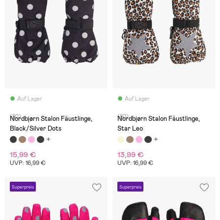
Auf Lager
Auf Lager
(80)
(80)
Nordbjørn Stalon Fäustlinge,
Nordbjørn Stalon Fäustlinge,
Black/Silver Dots
Star Leo
15,99 €
13,99 €
UVP: 16,99 €
UVP: 16,99 €
Superpreis
Superpreis