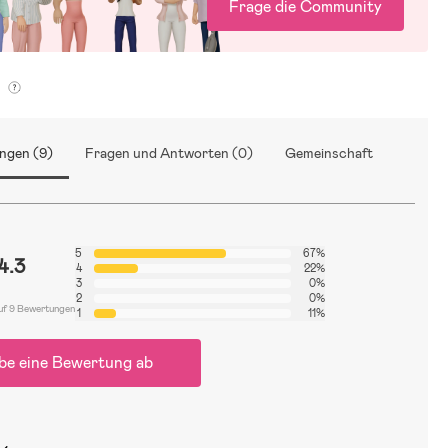
Frage die Community
g
ngen (9)
Fragen und Antworten (0)
Gemeinschaft
5
67%
4.3
4
22%
3
0%
2
0%
uf 9 Bewertungen
1
11%
be eine Bewertung ab