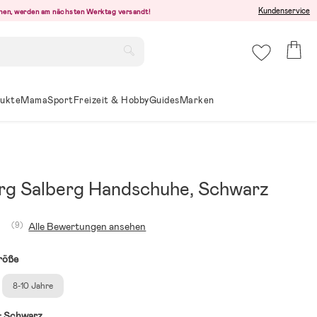
Kundenservice
ehen, werden am nächsten Werktag versandt!
ukte
Mama
Sport
Freizeit & Hobby
Guides
Marken
rg Salberg Handschuhe, Schwarz
(9)
Alle Bewertungen ansehen
röße
8-10 Jahre
:
Schwarz