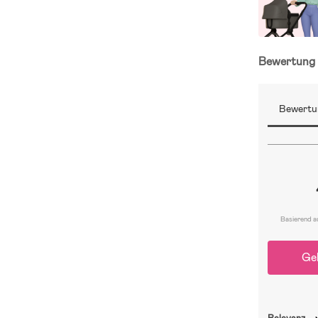
Bewertun
Bewertu
Basierend a
Ge