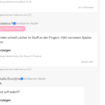
lberg Handschuhe, Black 10-12
vor 11 Monaten
gepostet auf Jollyroom.se 🇸🇪
deleine R
Verifizierter Käufer
assy Mischief Maker
nden schnell Löcher im Stoff an den Fingern. Hält normalem Spielen 
nd.
anzeigen
lberg Handschuhe, Dry Rose, 8-10 Jahre
letztes Jahr
gepostet auf Jollyroom.se 🇸🇪
taliia Bundyha
Verifizierter Käufer
st
ist zufrieden??
anzeigen