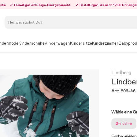
ntie
Freiwilliges 365-Tage-Rückgaberecht
Bestellungen, die nach 12:00 Uhr eing
Suchen
ndermode
Kinderschuhe
Kinderwagen
Kindersitze
Kinderzimmer
Babyprod
Lindberg
Lindbe
Art:
896446
Wähle eine G
2-4 Jahre
Farbe wählen