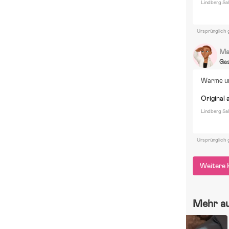
Lindberg Sa
Ursprünglich 
Ma
Ga
Warme u
Original 
Lindberg Sa
Ursprünglich 
Weitere 
Mehr a