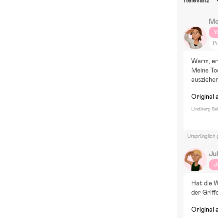
Relevanz
Mo
Y
Pu
P
Warm, erf
M
Meine Toc
M
ausziehen
Z
Original 
Lindberg Sa
Ursprünglich 
Jul
J
Hat die W
der Griff
Original 