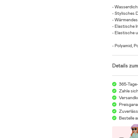
- Wasserdich
- Stylisches 
- Wärmendes 
- Elastische
- Elastische 
- Polyamid, P
Details zum
365-Tage
Zahle sic
Versandko
Preisgara
Zuverläss
Bestelle 