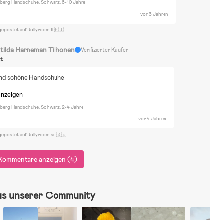
lberg Handschuhe, Schwarz, 8-10 Jahre
vor 3 Jahren
gepostet auf Jollyroom.fi 🇫🇮
tilda Harneman Tiihonen
Verifizierter Käufer
st
nd schöne Handschuhe
anzeigen
lberg Handschuhe, Schwarz, 2-4 Jahre
vor 4 Jahren
gepostet auf Jollyroom.se 🇸🇪
Kommentare anzeigen (4)
us unserer Community