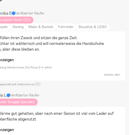
nika E
Verifizierter Käufer
oungster Home CEO
zzels
Gaming
Malen & Basteln
Fahrräder
Bausätze & LEGO
uppen & Kuscheltiere
Babblarna
Marvel
Minecraft
Minions
üllen ihren Zweck und sitzen die ganze Zeit.
iraculous
SpongeBob Schwammkopf
Vaiana
Disney Minnie Maus
hter ist wählerisch und will normalerweise die Handschuhe 
arvel Spider-Man
Marvel Super Heroes
Haus
Essen und Trinken
, aber diese bleiben an.
uhause und Garten
Einrichtung
DIY-Projekte
Bugaboo donkey
anzeigen
lberg Handschuhe, Dry Rose, 2-4 Jahre
letztes Jahr
gepostet auf Jollyroom.se 🇸🇪
ia L
Verifizierter Käufer
unior Snuggle Specialist
ärme gut gehalten, aber nach einer Saison ist viel vom Leder auf 
oberfläche abgenutzt
anzeigen