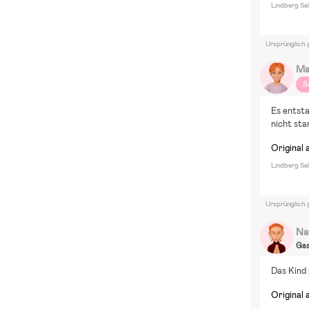
Lindberg Sa
Ursprünglich 
Ma
S
Es entsta
nicht sta
Original 
Lindberg Sa
Ursprünglich 
Na
Ga
Das Kind 
Original 