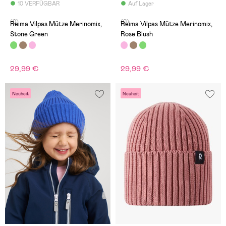
10 VERFÜGBAR
Auf Lager
(0)
(0)
Reima Vilpas Mütze Merinomix,
Reima Vilpas Mütze Merinomix,
Stone Green
Rose Blush
29,99 €
29,99 €
Neuheit
Neuheit