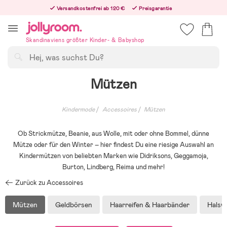
Hoppa
Versandkostenfrei ab 120 €
Preisgarantie
till
Freiwilliges 365-Tage-Rückgaberecht
innehållet
Bestelle heute, dann versenden wir direkt nach dem Feiertag
Skandinaviens größter Kinder- & Babyshop
Suchen
Mützen
Kindermode
Accessoires
Mützen
Ob Strickmütze, Beanie, aus Wolle, mit oder ohne Bommel, dünne
Mütze oder für den Winter – hier findest Du eine riesige Auswahl an
Kindermützen von beliebten Marken wie Didriksons, Geggamoja,
Burton, Lindberg, Reima und mehr!
Zurück zu Accessoires
Mützen
Geldbörsen
Haarreifen & Haarbänder
Halsw