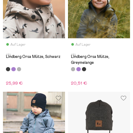
Auf Lager
Auf Lager
(9)
(9)
Lindberg Orsa Mütze, Schwarz
Lindberg Orsa Mütze,
Greymelange
25,99 €
20,51 €