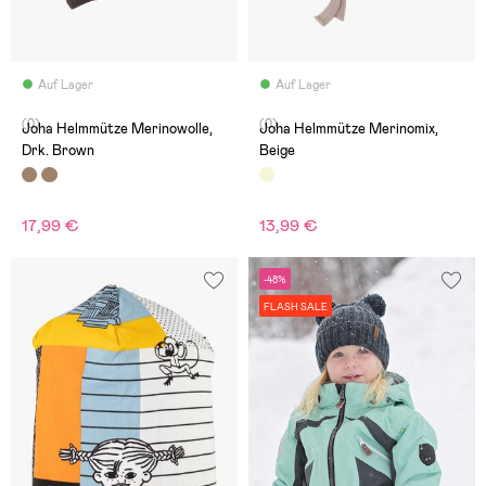
Auf Lager
Auf Lager
(0)
(0)
Joha Helmmütze Merinowolle,
Joha Helmmütze Merinomix,
Drk. Brown
Beige
17,99 €
13,99 €
-48%
FLASH SALE