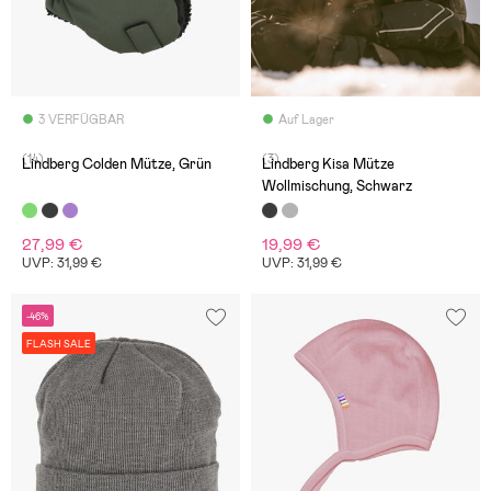
3 VERFÜGBAR
Auf Lager
(14)
(3)
Lindberg Colden Mütze, Grün
Lindberg Kisa Mütze
Wollmischung, Schwarz
27,99 €
19,99 €
UVP: 31,99 €
UVP: 31,99 €
-46%
FLASH SALE