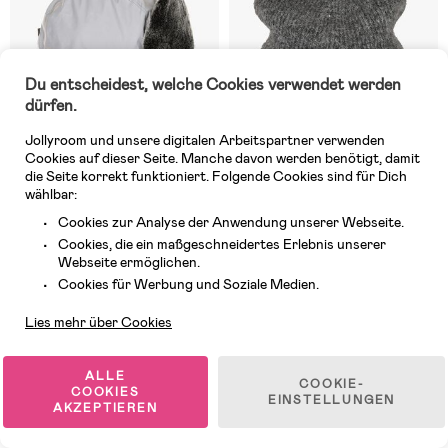
Du entscheidest, welche Cookies verwendet werden
dürfen.
Jollyroom und unsere digitalen Arbeitspartner verwenden
Cookies auf dieser Seite. Manche davon werden benötigt, damit
die Seite korrekt funktioniert. Folgende Cookies sind für Dich
wählbar:
Cookies zur Analyse der Anwendung unserer Webseite.
4 VERFÜGBAR
Auf Lager
Cookies, die ein maßgeschneidertes Erlebnis unserer
(1)
(0)
Webseite ermöglichen.
Lindberg Kim Reflektormütze,
Lindberg Sundby Mütze
Kundendienst
Reflex
Wollmischung, Anthracite
Cookies für Werbung und Soziale Medien.
Lies mehr über Cookies
27,99 €
38,97 €
UVP: 33,84 €
ALLE
COOKIE-
COOKIES
EINSTELLUNGEN
AKZEPTIEREN
1
/
7