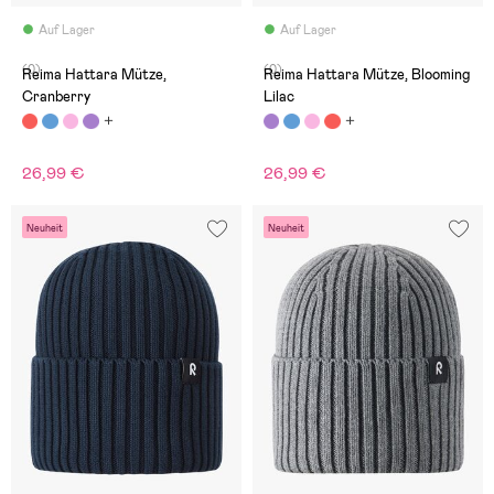
Auf Lager
Auf Lager
(0)
(0)
Reima Hattara Mütze,
Reima Hattara Mütze, Blooming
Cranberry
Lilac
26,99 €
26,99 €
Neuheit
Neuheit