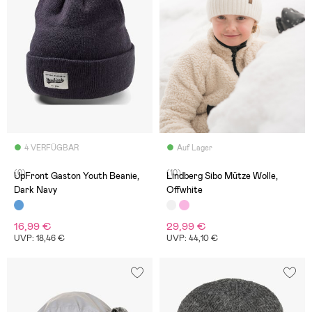
4 VERFÜGBAR
Auf Lager
(0)
(10)
UpFront Gaston Youth Beanie,
Lindberg Sibo Mütze Wolle,
Dark Navy
Offwhite
16,99 €
29,99 €
UVP: 18,46 €
UVP: 44,10 €