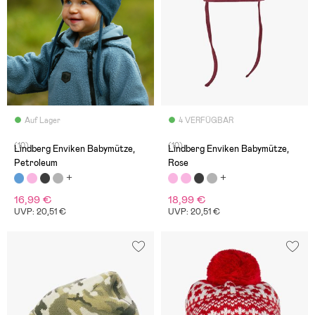
Auf Lager
4 VERFÜGBAR
(10)
(10)
Lindberg Enviken Babymütze,
Lindberg Enviken Babymütze,
Petroleum
Rose
16,99 €
18,99 €
UVP: 20,51 €
UVP: 20,51 €