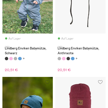
Auf Lager
Auf Lager
(10)
(10)
Lindberg Enviken Babymütze,
Lindberg Enviken Babymütze,
Schwarz
Anthracite
20,51 €
20,51 €