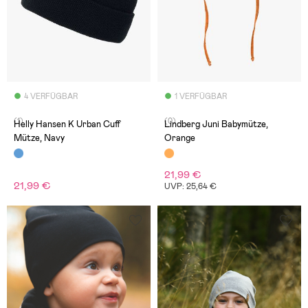
4 VERFÜGBAR
1 VERFÜGBAR
(1)
(0)
Helly Hansen K Urban Cuff
Lindberg Juni Babymütze,
Mütze, Navy
Orange
21,99 €
21,99 €
UVP: 25,64 €