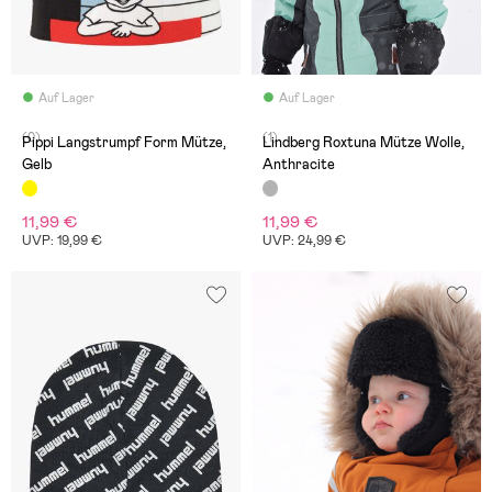
Auf Lager
Auf Lager
(0)
(1)
Pippi Langstrumpf Form Mütze,
Lindberg Roxtuna Mütze Wolle,
Gelb
Anthracite
11,99 €
11,99 €
UVP: 19,99 €
UVP: 24,99 €