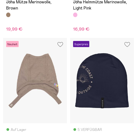
(0)
(0)
Joha Mütze Merinowolle,
Joha Helmmütze Merinowolle,
Brown
Light Pink
19,99 €
16,99 €
Neuheit
Superpreis
Auf Lager
5 VERFÜGBAR