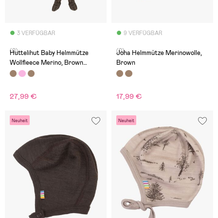
3 VERFÜGBAR
9 VERFÜGBAR
(0)
(0)
Huttelihut Baby Helmmütze
Joha Helmmütze Merinowolle,
Wollfleece Merino, Brown
Brown
Melange
27,99 €
17,99 €
Neuheit
Neuheit