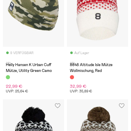
9 VERFÜGBAR
Auf Lager
(0)
(0)
Helly Hansen K Urban Cuff
8848 Altitude Isle Mütze
Mütze, Utility Green Camo
Wollmischung, Red
22,99 €
32,99 €
UVP: 25,64 €
UVP: 35,89 €