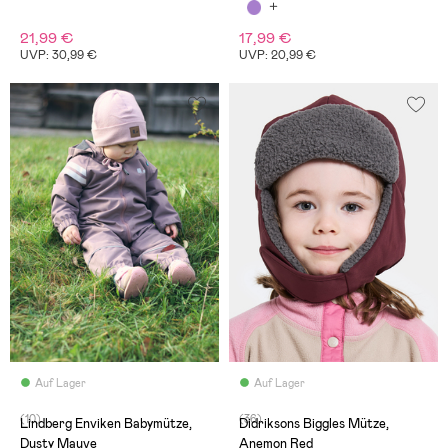
Brown/Deep Depths
21,99 €
17,99 €
UVP: 30,99 €
UVP: 20,99 €
Auf Lager
Auf Lager
(10)
(36)
Lindberg Enviken Babymütze,
Didriksons Biggles Mütze,
Dusty Mauve
Anemon Red