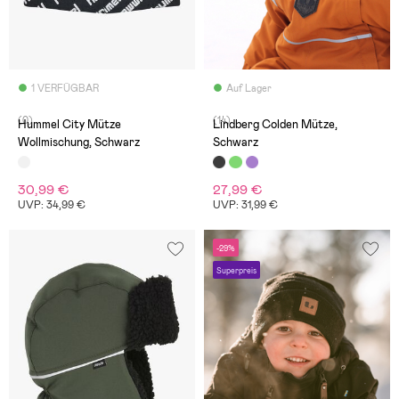
1 VERFÜGBAR
Auf Lager
(0)
(14)
Hummel City Mütze
Lindberg Colden Mütze,
Wollmischung, Schwarz
Schwarz
30,99 €
27,99 €
UVP: 34,99 €
UVP: 31,99 €
-29%
Superpreis