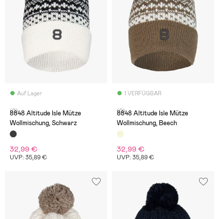
Auf Lager
1 VERFÜGBAR
(0)
(0)
8848 Altitude Isle Mütze
8848 Altitude Isle Mütze
Wollmischung, Schwarz
Wollmischung, Beech
32,99 €
32,99 €
UVP: 35,89 €
UVP: 35,89 €