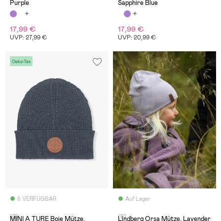
Purple
Sapphire Blue
17,99 €
17,99 €
UVP: 27,99 €
UVP: 20,99 €
Oeko-Tex
6 VERFÜGBAR
Auf Lager
(0)
(9)
MINI A TURE Boje Mütze,
Lindberg Orsa Mütze, Lavender