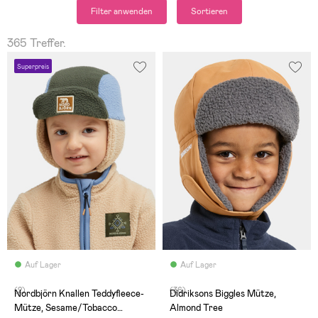
Filter anwenden
Sortieren
365 Treffer.
Superpreis
Auf Lager
Auf Lager
(2)
(36)
Nordbjörn Knallen Teddyfleece-
Didriksons Biggles Mütze,
Mütze, Sesame/Tobacco
Almond Tree