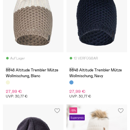
Auf Lager
10 VERFÜGBAR
(0)
(0)
8848 Altitude Trembler Mütze
8848 Altitude Trembler Mütze
Wollmischung, Blanc
Wollmischung, Navy
27,99 €
27,99 €
UVP: 30,77 €
UVP: 30,77 €
-19%
Superpreis