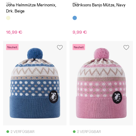
(0)
(0)
Joha Helmmütze Merinomix,
Didriksons Banjo Mütze, Navy
Drk. Beige
16,99 €
9,99 €
Neuheit
Neuheit
2 VERFÜGBAR
2 VERFÜGBAR