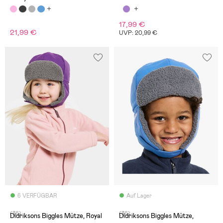
17,99 €
21,99 €
UVP: 20,99 €
6 VERFÜGBAR
Auf Lager
(36)
(36)
Didriksons Biggles Mütze, Royal
Didriksons Biggles Mütze,