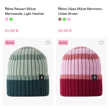
(0)
(0)
Reima Reissari Mütze
Reima Vilpas Mütze Merinomix,
Merinowolle, Light Heather
Umber Brown
34,99 €
29,99 €
Neuheit
Neuheit