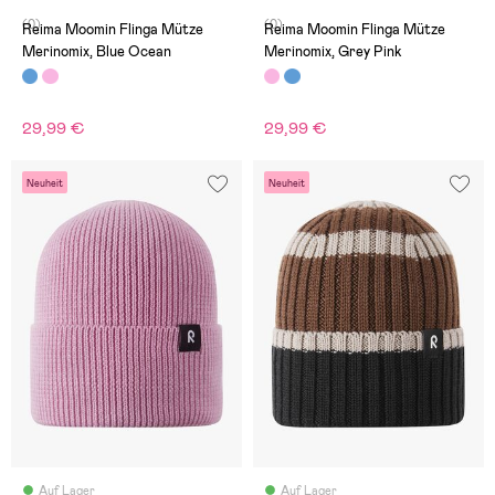
(0)
(0)
Reima Moomin Flinga Mütze
Reima Moomin Flinga Mütze
Merinomix, Blue Ocean
Merinomix, Grey Pink
29,99 €
29,99 €
Neuheit
Neuheit
Auf Lager
Auf Lager