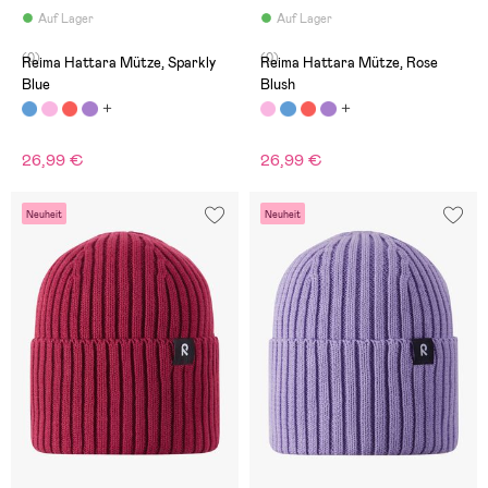
Auf Lager
Auf Lager
(0)
(0)
Reima Hattara Mütze, Sparkly
Reima Hattara Mütze, Rose
Blue
Blush
26,99 €
26,99 €
Neuheit
Neuheit