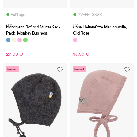
Auf Lager
2 VERFÜGBAR
(12)
(0)
Nordbjørn Rofjord Mütze 2er-
Joha Helmmütze Merinowolle,
Pack, Monkey Business
Old Rose
27,99 €
13,99 €
Neuheit
Neuheit