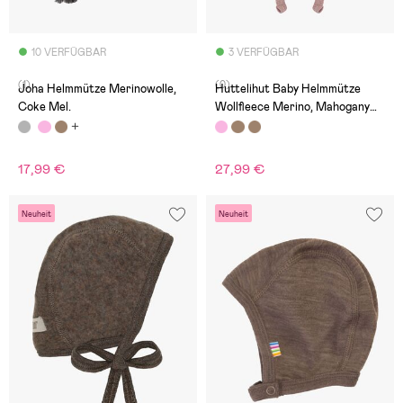
10 VERFÜGBAR
3 VERFÜGBAR
(1)
(0)
Joha Helmmütze Merinowolle,
Huttelihut Baby Helmmütze
Coke Mel.
Wollfleece Merino, Mahogany
Rose
17,99 €
27,99 €
Neuheit
Neuheit