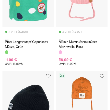
8 VERFÜGBAR
3 VERFÜGBAR
(0)
(0)
Pippi Langstrumpf Gepunktet
Mumin Mumin Strickmütze
Mütze, Grün
Merinwolle, Rosa
11,99 €
38,99 €
UVP: 18,99 €
UVP: 41,99 €
Öko