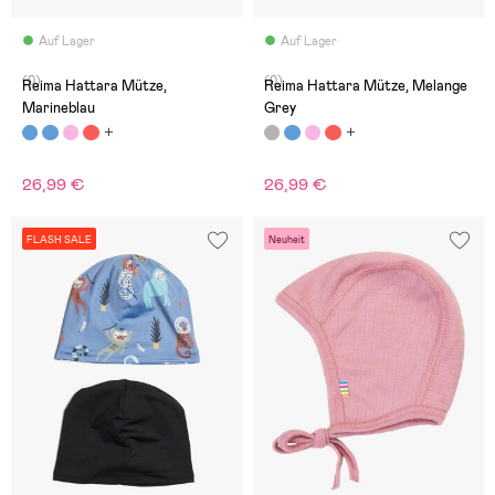
Auf Lager
Auf Lager
(0)
(0)
Reima Hattara Mütze,
Reima Hattara Mütze, Melange
Marineblau
Grey
26,99 €
26,99 €
FLASH SALE
Neuheit