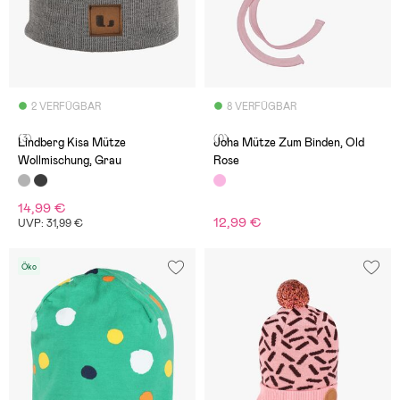
2 VERFÜGBAR
8 VERFÜGBAR
(3)
(0)
Lindberg Kisa Mütze
Joha Mütze Zum Binden, Old
Wollmischung, Grau
Rose
14,99 €
12,99 €
UVP: 31,99 €
Öko