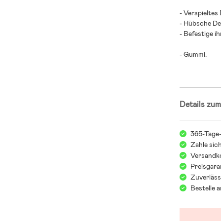
- Verspieltes
- Hübsche Det
- Befestige i
- Gummi.
Details zum
365-Tage
Zahle sic
Versandko
Preisgara
Zuverläss
Bestelle 