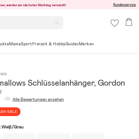
Kundenservice
ehen, werden am nächsten Werktag versandt!
ukte
Mama
Sport
Freizeit & Hobby
Guides
Marken
ows
mallows Schlüsselanhänger, Gordon
7
(0)
Alle Bewertungen ansehen
ASH SALE
:
Weiβ/Grau