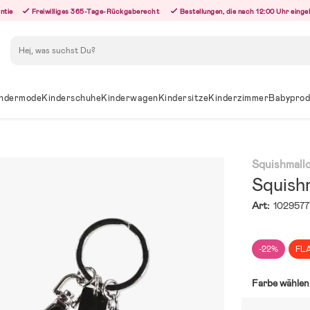
ntie
Freiwilliges 365-Tage-Rückgaberecht
Bestellungen, die nach 12:00 Uhr eing
Suchen
ndermode
Kinderschuhe
Kinderwagen
Kindersitze
Kinderzimmer
Babyprod
Squishmall
Squish
Art:
1029577
-22%
FL
Farbe wählen