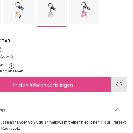
GBAR
€
 (-22%)
i
 €;
lung ansehen
In den Warenkorb legen
ng
üsselanhänger von Squishmallows mit einer niedlichen Figur. Perfekt
n Rucksack.