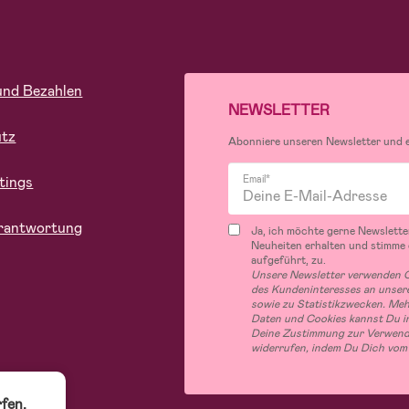
und Bezahlen
NEWSLETTER
utz
Abonniere unseren Newsletter und er
tings
Email*
rantwortung
Ja, ich möchte gerne Newslette
Neuheiten erhalten und stimme
aufgeführt, zu.
Unsere Newsletter verwenden C
des Kundeninteresses an unsere
sowie zu Statistikzwecken. Me
Daten und Cookies kannst Du in
Deine Zustimmung zur Verwend
widerrufen, indem Du Dich vom
fen.