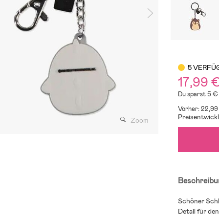
5 VERFÜ
17,99 
Du sparst 5 €
Vorher: 22,99
Preisentwick
Zoom
Beschreibu
Schöner Schl
Detail für de