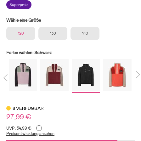
Superpreis
Wähle eine Größe
120
130
140
Farbe wählen:
Schwarz
8 VERFÜGBAR
27,99 €
i
UVP: 34,99 €
Preisentwicklung ansehen