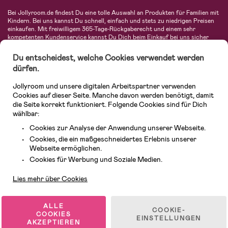
Bei Jollyroom.de findest Du eine tolle Auswahl an Produkten für Familien mit
Kindern. Bei uns kannst Du schnell, einfach und stets zu niedrigen Preisen
einkaufen. Mit freiwilligem 365-Tage-Rückgaberecht und einem sehr
kompetenten Kundenservice kannst Du Dich beim Einkauf bei uns sicher
fühlen. In unserem Sortiment findest Du unter anderem Kinderwagen,
Autositze, Kinder- und Babymode, Produkte für Mütter und eine Menge
Du entscheidest, welche Cookies verwendet werden
fantastischer Einrichtungsgegenstände, Spielsachen, Babyprodukte und
dürfen.
vieles mehr. Wir haben Produkte von bekannten Herstellern wie Britax, Maxi-
Cosi, Hauck, Baby Jogger, Ergobaby, Didriksons, KidKraft, Ergobaby, Philips
Jollyroom und unsere digitalen Arbeitspartner verwenden
Avent, Jack Wolfskin, Cybex, LEGO und vielen mehr. Schau Dich um in
unserer vielfältigen Online-Boutique für Kinder & Babys. Willkommen!
Cookies auf dieser Seite. Manche davon werden benötigt, damit
die Seite korrekt funktioniert. Folgende Cookies sind für Dich
wählbar:
Cookies zur Analyse der Anwendung unserer Webseite.
Cookies, die ein maßgeschneidertes Erlebnis unserer
Webseite ermöglichen.
Kundendienst
Cookies für Werbung und Soziale Medien.
Lies mehr über Cookies
© 2026 Jollyroom GmbH. Alle Rechte vorbehalten.
ALLE
COOKIE-
COOKIES
EINSTELLUNGEN
AKZEPTIEREN