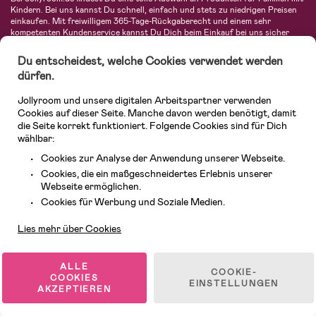
Kindern. Bei uns kannst Du schnell, einfach und stets zu niedrigen Preisen
einkaufen. Mit freiwilligem 365-Tage-Rückgaberecht und einem sehr
kompetenten Kundenservice kannst Du Dich beim Einkauf bei uns sicher
fühlen. In unserem Sortiment findest Du unter anderem Kinderwagen,
Autositze, Kinder- und Babymode, Produkte für Mütter und eine Menge
Du entscheidest, welche Cookies verwendet werden
fantastischer Einrichtungsgegenstände, Spielsachen, Babyprodukte und
dürfen.
vieles mehr. Wir haben Produkte von bekannten Herstellern wie Britax, Maxi-
Cosi, Hauck, Baby Jogger, Ergobaby, Didriksons, KidKraft, Ergobaby, Philips
Jollyroom und unsere digitalen Arbeitspartner verwenden
Avent, Jack Wolfskin, Cybex, LEGO und vielen mehr. Schau Dich um in
unserer vielfältigen Online-Boutique für Kinder & Babys. Willkommen!
Cookies auf dieser Seite. Manche davon werden benötigt, damit
die Seite korrekt funktioniert. Folgende Cookies sind für Dich
wählbar:
Cookies zur Analyse der Anwendung unserer Webseite.
Cookies, die ein maßgeschneidertes Erlebnis unserer
Webseite ermöglichen.
Kundendienst
Cookies für Werbung und Soziale Medien.
Lies mehr über Cookies
© 2026 Jollyroom GmbH. Alle Rechte vorbehalten.
ALLE
COOKIE-
COOKIES
EINSTELLUNGEN
AKZEPTIEREN