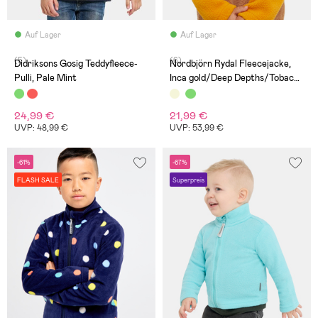
Auf Lager
Auf Lager
(5)
(6)
Didriksons Gosig Teddyfleece-
Nordbjörn Rydal Fleecejacke,
Pulli, Pale Mint
Inca gold/Deep Depths/Tobacco
brown
24,99 €
21,99 €
UVP: 48,99 €
UVP: 53,99 €
-61%
-67%
FLASH SALE
Superpreis