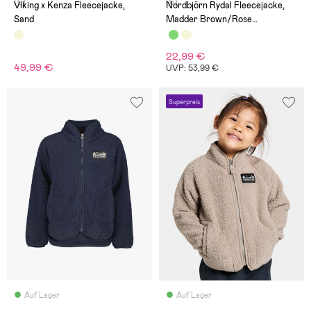
(0)
(6)
Viking x Kenza Fleecejacke,
Nordbjörn Rydal Fleecejacke,
Sand
Madder Brown/Rose
Dawn/Oatmeal
22,99 €
49,99 €
UVP: 53,99 €
Superpreis
Auf Lager
Auf Lager