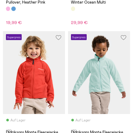
Pullover, Heather Pink
Winter Ocean Multi
19,99 €
29,99 €
Superpreis
Superpreis
Auf Lager
Auf Lager
(21)
(21)
Didriksons Monte Fleecejacke,
Didriksons Monte Fleecejacke,