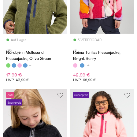
Auf Lager
3 VERFÜGBAR
(13)
(1)
Nordbjørn Mollösund
Reima Turilas Fleecejacke,
Fleecejacke, Olive Green
Bright Berry
17,99 €
42,99 €
UVP: 43,99 €
UVP: 68,99 €
-13%
Superpreis
Superpreis