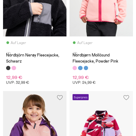
Auf Lager
Auf Lager
(7)
(3)
Nordbjörn Nerøy Fleecejacke,
Nordbjørn Mollösund
Schwarz
Fleecejacke, Powder Pink
12,99 €
12,99 €
UVP: 32,99 €
UVP: 24,99 €
Superpreis