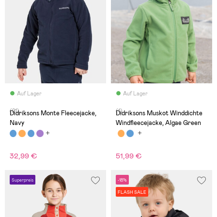
Auf Lager
Auf Lager
(21)
(1)
Didriksons Monte Fleecejacke,
Didriksons Muskot Winddichte
Navy
Windfleecejacke, Algae Green
32,99 €
51,99 €
Superpreis
-18%
FLASH SALE