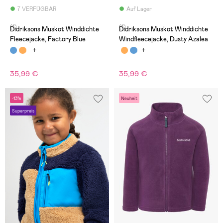
7 VERFÜGBAR
Auf Lager
(1)
(1)
Didriksons Muskot Winddichte
Didriksons Muskot Winddichte
Fleecejacke, Factory Blue
Windfleecejacke, Dusty Azalea
35,99 €
35,99 €
-13%
Neuheit
Superpreis