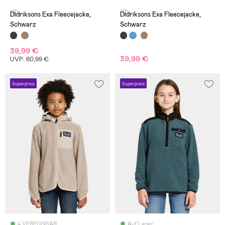
(0)
(0)
Didriksons Exa Fleecejacke,
Didriksons Exa Fleecejacke,
Schwarz
Schwarz
39,99 €
39,99 €
UVP: 60,99 €
Superpreis
Superpreis
4 VERFÜGBAR
Auf Lager