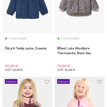
7 VERFÜGBAR
4 VERFÜGBAR
(0)
(0)
CeLaVi Teddy Jacke, Oceania
Wheat Lake Wendbare
Thermojacke, Black Sea
Flowers
32,99 €
79,99 €
UVP: 49,99 €
UVP: 94,99 €
Superpreis
Superpreis