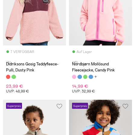
7 VERFÜGBAR
Auf Lager
(5)
(13)
Didriksons Gosig Teddyfleece-
Nordbjørn Mollösund
Pulli, Dusty Pink
Fleecejacke, Candy Pink
23,99 €
14,99 €
UVP: 48,99 €
UVP: 32,99 €
Superpreis
Superpreis