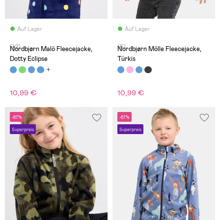
Auf Lager
Auf Lager
(42)
(6)
Nordbjørn Malö Fleecejacke,
Nordbjørn Mölle Fleecejacke,
Dotty Eclipse
Türkis
10,99 €
10,99 €
-67%
-67%
Superpreis
Superpreis