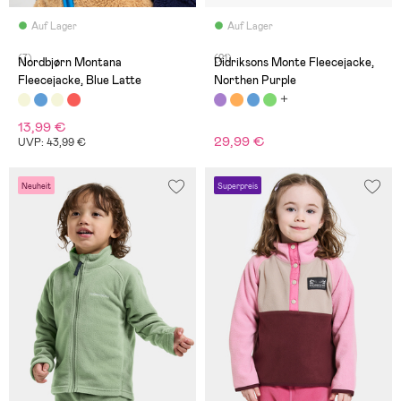
Auf Lager
Auf Lager
(7)
(21)
Nordbjørn Montana
Didriksons Monte Fleecejacke,
Fleecejacke, Blue Latte
Northen Purple
13,99 €
29,99 €
UVP: 43,99 €
Neuheit
Superpreis