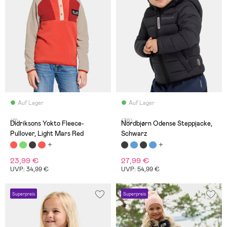
Auf Lager
Auf Lager
(2)
(39)
Didriksons Yokto Fleece-
Nordbjørn Odense Steppjacke,
Pullover, Light Mars Red
Schwarz
23,99 €
27,99 €
UVP: 34,99 €
UVP: 54,99 €
Superpreis
Superpreis