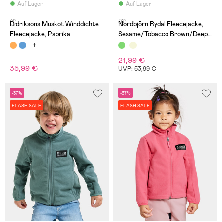
Auf Lager
Auf Lager
(1)
(6)
Didriksons Muskot Winddichte
Nordbjörn Rydal Fleecejacke,
Fleecejacke, Paprika
Sesame/Tobacco Brown/Deep
Depths
21,99 €
35,99 €
UVP: 53,99 €
-37%
-37%
FLASH SALE
FLASH SALE