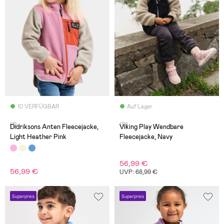
10 VERFÜGBAR
Auf Lager
(1)
(0)
Didriksons Anten Fleecejacke,
Viking Play Wendbare
Light Heather Pink
Fleecejacke, Navy
56,99 €
56,99 €
UVP: 68,99 €
Superpreis
Superpreis