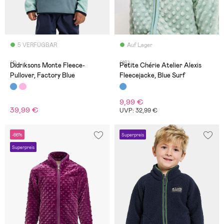
5 VERFÜGBAR
Auf Lager
(1)
(16)
Didriksons Monte Fleece-
Petite Chérie Atelier Alexis
Pullover, Factory Blue
Fleecejacke, Blue Surf
9,99 €
39,99 €
UVP: 32,99 €
-66%
Superpreis
Superpreis