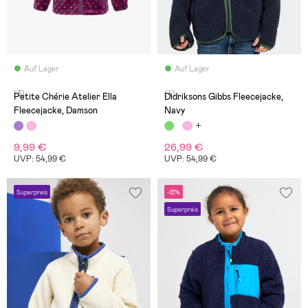
Auf Lager
Auf Lager
(3)
(4)
Petite Chérie Atelier Ella
Didriksons Gibbs Fleecejacke,
Fleecejacke, Damson
Navy
9,99 €
26,99 €
UVP: 54,99 €
UVP: 54,99 €
Superpreis
-13%
Superpreis