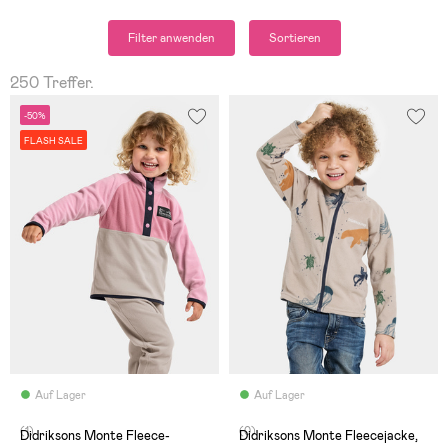
Filter anwenden
Sortieren
250 Treffer.
-50%
FLASH SALE
Auf Lager
Auf Lager
(1)
(0)
Didriksons Monte Fleece-
Didriksons Monte Fleecejacke,