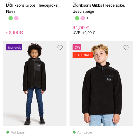
(4)
(4)
Didriksons Gibbs Fleecejacke,
Didriksons Gibbs Fleecejacke,
Navy
Beach beige
34,99 €
42,99 €
UVP: 42,99 €
Superpreis
-23%
FLASH SALE
Auf Lager
Auf Lager