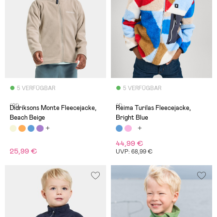
5 VERFÜGBAR
5 VERFÜGBAR
(21)
(1)
Didriksons Monte Fleecejacke,
Reima Turilas Fleecejacke,
Beach Beige
Bright Blue
44,99 €
25,99 €
UVP: 68,99 €