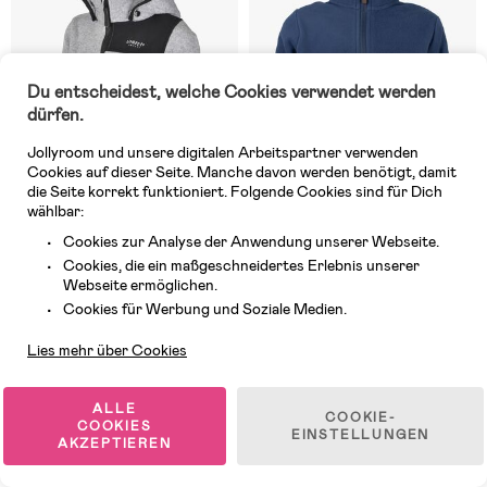
Du entscheidest, welche Cookies verwendet werden
dürfen.
Jollyroom und unsere digitalen Arbeitspartner verwenden
Cookies auf dieser Seite. Manche davon werden benötigt, damit
die Seite korrekt funktioniert. Folgende Cookies sind für Dich
wählbar:
Cookies zur Analyse der Anwendung unserer Webseite.
Cookies, die ein maßgeschneidertes Erlebnis unserer
Auf Lager
9 VERFÜGBAR
Webseite ermöglichen.
Kundendienst
(9)
(0)
Cookies für Werbung und Soziale Medien.
Lindberg Bormio Fleecejacke,
Lindberg Chill Fleecejacke,
Grey Melange
Navy
Lies mehr über Cookies
51,73 €
45,99 €
ALLE
COOKIE-
COOKIES
EINSTELLUNGEN
AKZEPTIEREN
1
/
5