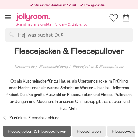
Hoppa
Versandkostenfrei ab 120 €
Preisgarantie
till
Freiwilliges 365-Tage-Rückgaberecht
innehållet
Bestelle heute, dann versenden wir direkt nach dem Feiertag
Skandinaviens größter Kinder- & Babyshop
Suchen
Fleecejacken & Fleecepullover
Kindermode
Fleecebekleidung
Fleecejacken & Fleecepullover
Ob als Kuscheljacke für zu Hause, als Übergangsjacke im Frühling
oder Herbst oder als warme Schicht im Winter – hier bei Jollyroom
findest Du eine große Auswahl an FleeceJacken und Fleece-Pullovern
für Jungen und Mädchen. In unserem Onlineshop gibt es Jacken und
Pu
...
Mehr
Zurück zu Fleecebekleidung
Fleecejacken & Fleecepullover
Fleecehosen
Fleeceoverall