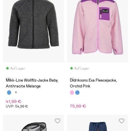
Auf Lager
Auf Lager
(0)
(1)
Mikk-Line Wollfilz-Jacke Baby,
Didriksons Exa Fleecejacke,
Anthracite Melange
Orchid Pink
41,99 €
75,99 €
UVP: 54,99 €