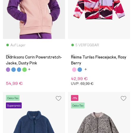
Auf Lager
5 VERFÜGBAR
(9)
(1)
Didriksons Corin Powerstretch-
Reima Turilas Fleecejacke, Rosy
Jacke, Dusty Pink
Berry
42,99 €
54,99 €
UVP: 69,99 €
Oeko-Tex
-11%
Superpreis
Oeko-Tex