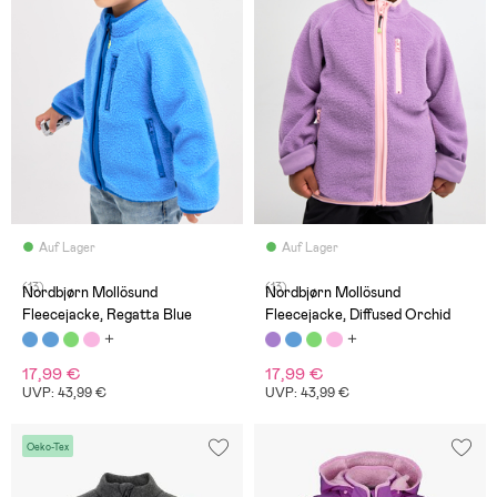
Auf Lager
Auf Lager
(13)
(13)
Nordbjørn Mollösund
Nordbjørn Mollösund
Fleecejacke, Regatta Blue
Fleecejacke, Diffused Orchid
17,99 €
17,99 €
UVP: 43,99 €
UVP: 43,99 €
Oeko-Tex