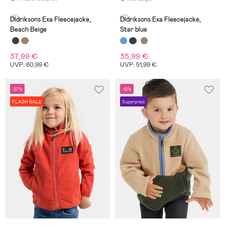
(0)
(0)
Didriksons Exa Fleecejacke,
Didriksons Exa Fleecejacke,
Beach Beige
Star blue
37,99 €
35,99 €
UVP: 60,99 €
UVP: 51,99 €
-37%
-12%
FLASH SALE
Superpreis