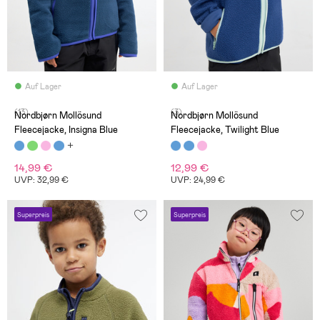
Auf Lager
Auf Lager
(13)
(3)
Nordbjørn Mollösund
Nordbjørn Mollösund
Fleecejacke, Insigna Blue
Fleecejacke, Twilight Blue
14,99 €
12,99 €
UVP: 32,99 €
UVP: 24,99 €
Superpreis
Superpreis