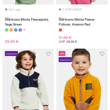
Auf Lager
2 VERFÜGBAR
(21)
(5)
Didriksons Monte Fleecejacke,
Didriksons Monte Fleece-
Sage Green
Pullover, Anemon Red
21,99 €
29,99 €
UVP: 29,99 €
Superpreis
-12%
Superpreis