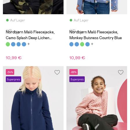
Auf Lager
Auf Lager
(42)
(42)
Nordbjørn Malö Fleecejacke,
Nordbjørn Malö Fleecejacke,
Camo Splash Deep Lichen
Monkey Buisness Country Blue
Green
10,99 €
10,99 €
-54%
-66%
Superpreis
Superpreis