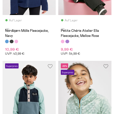
Auf Lager
Auf Lager
(0)
(3)
Nordbjørn Mölle Fleecejacke,
Petite Chérie Atelier Ella
Navy
Fleecejacke, Mellow Rose
10,99 €
9,99 €
UVP: 43,99 €
UVP: 54,99 €
Superpreis
-66%
Superpreis