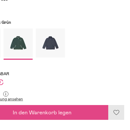
:
Grün
GBAR
€
i
lung ansehen
In den Warenkorb legen