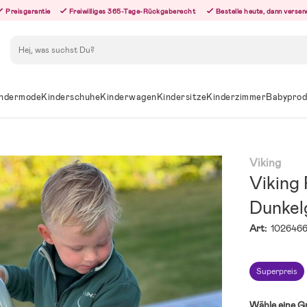
Preisgarantie
Freiwilliges 365-Tage-Rückgaberecht
Bestelle heute, dann versen
Suchen
ndermode
Kinderschuhe
Kinderwagen
Kindersitze
Kinderzimmer
Babyprod
Viking
Viking 
Dunkel
Art:
102646
Superpreis
Wähle eine G