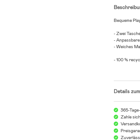
Beschreibu
Bequeme Playt
- Zwei Tasch
- Anpassbarer
- Weiches Mat
- 100 % recyc
Details zum
365-Tage
Zahle sic
Versandko
Preisgara
Zuverläss