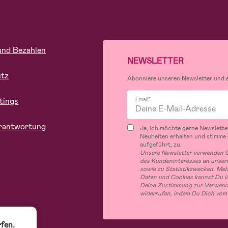
und Bezahlen
NEWSLETTER
utz
Abonniere unseren Newsletter und er
tings
Email*
rantwortung
Ja, ich möchte gerne Newslette
Neuheiten erhalten und stimme
aufgeführt, zu.
Unsere Newsletter verwenden C
des Kundeninteresses an unsere
sowie zu Statistikzwecken. Me
Daten und Cookies kannst Du in
Deine Zustimmung zur Verwend
widerrufen, indem Du Dich vom
fen.