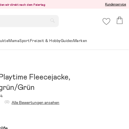
Kundenservice
den wir direkt nach dem Feiertag
ukte
Mama
Sport
Freizeit & Hobby
Guides
Marken
Playtime Fleecejacke,
grün/Grün
64
(0)
Alle Bewertungen ansehen
röße