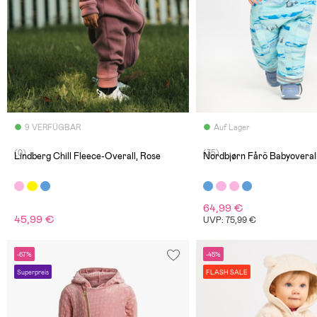
9 VERFÜGBAR
Auf Lager
(0)
(35)
Lindberg Chill Fleece-Overall, Rose
Nordbjørn Fårö Babyoverall
64,99 €
45,99 €
UVP: 75,99 €
-67%
-45%
Superpreis
FLASH SALE