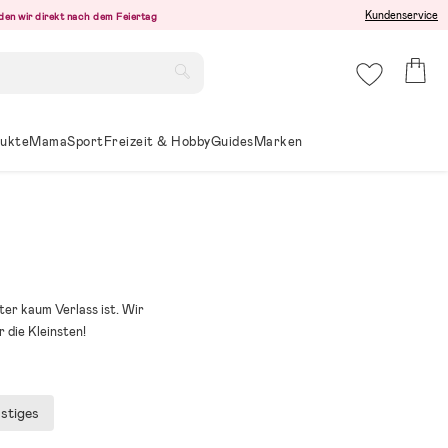
Kundenservice
den wir direkt nach dem Feiertag
ukte
Mama
Sport
Freizeit & Hobby
Guides
Marken
er kaum Verlass ist. Wir
 die Kleinsten!
stiges