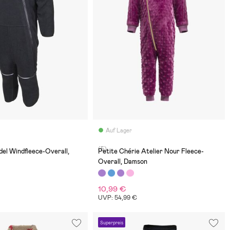
Auf Lager
(5)
del Windfleece-Overall,
Petite Chérie Atelier Nour Fleece-
Overall, Damson
10,99 €
UVP: 54,99 €
Superpreis