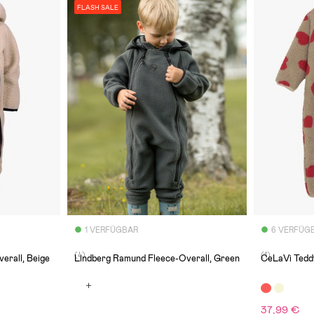
FLASH SALE
1 VERFÜGBAR
6 VERFÜG
(4)
(1)
erall, Beige
Lindberg Ramund Fleece-Overall, Green
CeLaVi Tedd
37,99 €