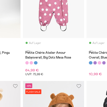
Auf Lager
Auf Lager
(33)
(5)
, Pingu
Petite Chérie Atelier Amour
Petite Chéri
Babyoverall, Big Dots Mesa Rose
Overall, Blu
64,99 €
10,99 €
UVP: 75,99 €
-45%
FLASH SALE