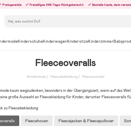
Preisgarantie
Freiwilliges 365-Tage-Rückgaberecht
Bestelle heute, dann versen
Suchen
ndermode
Kinderschuhe
Kinderwagen
Kindersitze
Kinderzimmer
Babyprod
Fleeceoveralls
Kindermode
Fleecebekleidung
Fleeceoveralls
ermode kaum wegzudenken, besonders in der Übergangszeit, wenn auf das Wett
 eine große Auswahl an Fleecekleidung für Kinder, darunter Fleeceoveralls für
k zu Fleecebekleidung
overalls
Fleecehosen
Fleecejacken & Fleecepullover
Son