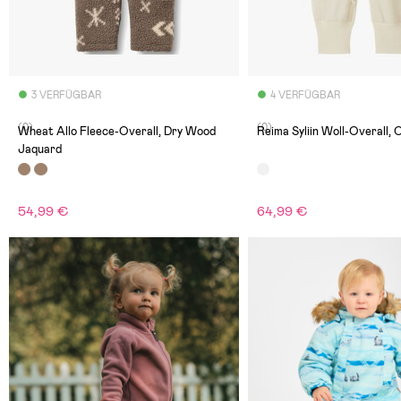
3 VERFÜGBAR
4 VERFÜGBAR
(0)
(0)
Wheat Allo Fleece-Overall, Dry Wood
Reima Syliin Woll-Overall, 
Jaquard
54,99 €
64,99 €