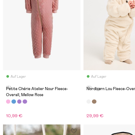
Auf Lager
Auf Lager
(5)
(5)
Petite Chérie Atelier Nour Fleece-
Nordbjørn Lou Fleece-Overa
Overall, Mellow Rose
10,99 €
29,99 €