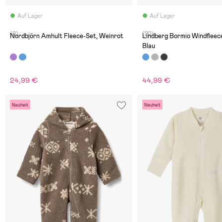
Auf Lager
Auf Lager
(0)
(20)
Nordbjörn Amhult Fleece-Set, Weinrot
Lindberg Bormio Windfleece
Blau
24,99 €
44,99 €
Neuheit
Neuheit