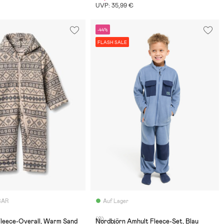
UVP: 35,99 €
-44%
FLASH SALE
BAR
Auf Lager
(0)
Fleece-Overall, Warm Sand
Nordbjörn Amhult Fleece-Set, Blau