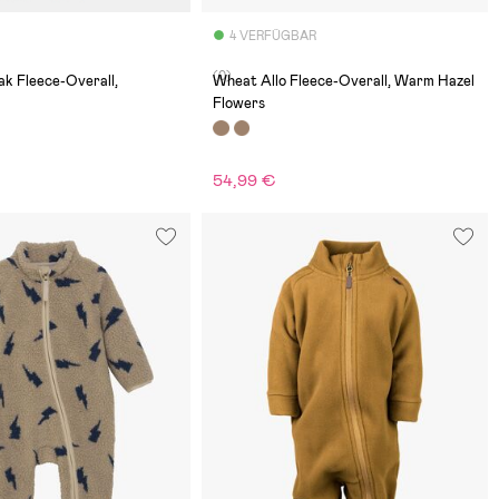
4 VERFÜGBAR
(0)
k Fleece-Overall,
Wheat Allo Fleece-Overall, Warm Hazel
Flowers
54,99 €