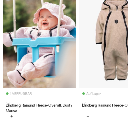
1 VERFÜGBAR
Auf Lager
(4)
(4)
Lindberg Ramund Fleece-Overall, Dusty
Lindberg Ramund Fleece-Ov
Mauve