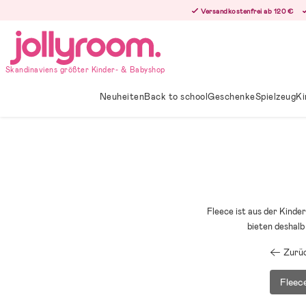
Hoppa
Versandkostenfrei ab 120 €
till
innehållet
Skandinaviens größter Kinder- & Babyshop
Neuheiten
Back to school
Geschenke
Spielzeug
Ki
Fleece ist aus der Kind
bieten deshalb
Zurüc
Fleece