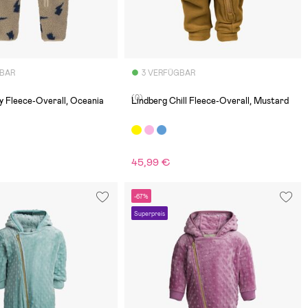
GBAR
3 VERFÜGBAR
(0)
y Fleece-Overall, Oceania
Lindberg Chill Fleece-Overall, Mustard
45,99 €
-67%
Superpreis