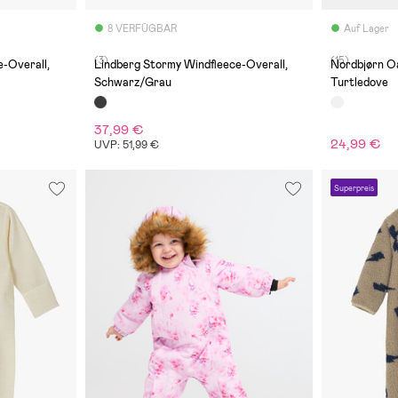
8 VERFÜGBAR
Auf Lager
(3)
(15)
-Overall,
Lindberg Stormy Windfleece-Overall,
Nordbjørn Oa
Schwarz/Grau
Turtledove
37,99 €
24,99 €
UVP: 51,99 €
Superpreis