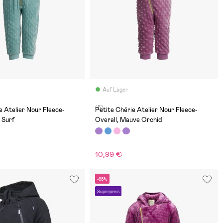
Auf Lager
(5)
e Atelier Nour Fleece-
Petite Chérie Atelier Nour Fleece-
e Surf
Overall, Mauve Orchid
10,99 €
-68%
Superpreis