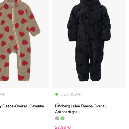
BAR
1 VERFÜGBAR
(0)
y Fleece-Overall, Cayenne
Lindberg Luleå Fleece-Overall,
Anthrazitgrau
27,99 €