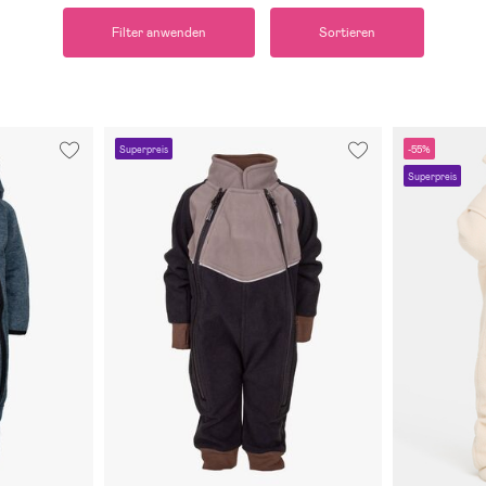
Filter anwenden
Sortieren
Superpreis
-55%
Superpreis