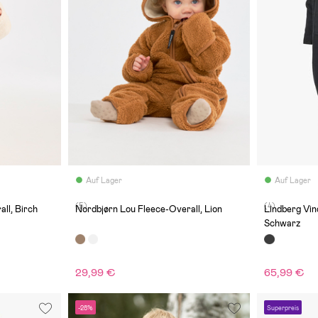
Auf Lager
Auf Lager
(5)
(4)
ll, Birch
Nordbjørn Lou Fleece-Overall, Lion
Lindberg Vin
Schwarz
29,99 €
65,99 €
-28%
Superpreis