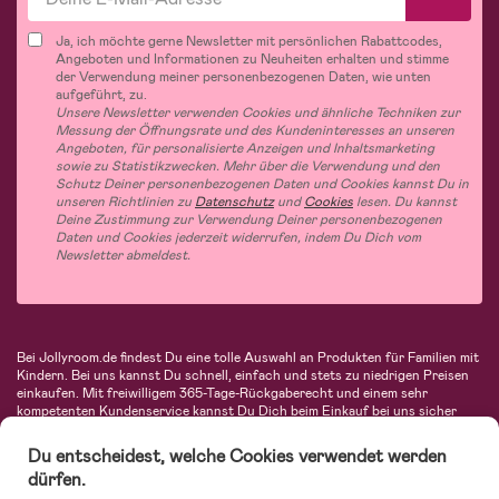
Ja, ich möchte gerne Newsletter mit persönlichen Rabattcodes,
Angeboten und Informationen zu Neuheiten erhalten und stimme
der Verwendung meiner personenbezogenen Daten, wie unten
aufgeführt, zu.
Unsere Newsletter verwenden Cookies und ähnliche Techniken zur
Messung der Öffnungsrate und des Kundeninteresses an unseren
Angeboten, für personalisierte Anzeigen und Inhaltsmarketing
sowie zu Statistikzwecken. Mehr über die Verwendung und den
Schutz Deiner personenbezogenen Daten und Cookies kannst Du in
unseren Richtlinien zu
Datenschutz
und
Cookies
lesen. Du kannst
Deine Zustimmung zur Verwendung Deiner personenbezogenen
Daten und Cookies jederzeit widerrufen, indem Du Dich vom
Newsletter abmeldest.
Bei Jollyroom.de findest Du eine tolle Auswahl an Produkten für Familien mit
Kindern. Bei uns kannst Du schnell, einfach und stets zu niedrigen Preisen
einkaufen. Mit freiwilligem 365-Tage-Rückgaberecht und einem sehr
kompetenten Kundenservice kannst Du Dich beim Einkauf bei uns sicher
fühlen. In unserem Sortiment findest Du unter anderem Kinderwagen,
Autositze, Kinder- und Babymode, Produkte für Mütter und eine Menge
Du entscheidest, welche Cookies verwendet werden
fantastischer Einrichtungsgegenstände, Spielsachen, Babyprodukte und
dürfen.
vieles mehr. Wir haben Produkte von bekannten Herstellern wie Britax, Maxi-