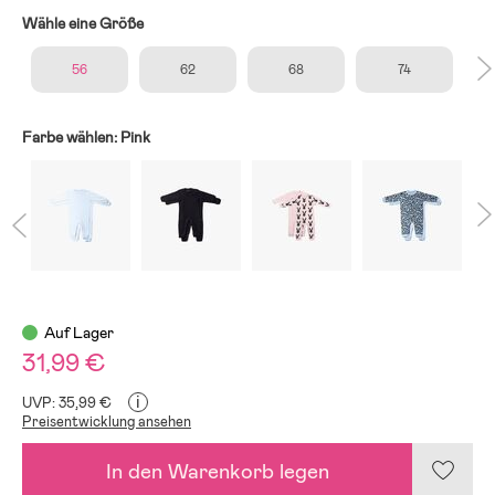
Wähle eine Größe
56
62
68
74
Farbe wählen:
Pink
Auf Lager
31,99 €
i
UVP: 35,99 €
Preisentwicklung ansehen
In den Warenkorb legen