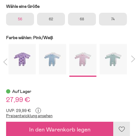
Wähle eine Größe
56
62
68
74
Farbe wählen:
Pink/Weiβ
Auf Lager
27,99 €
i
UVP: 29,99 €
Preisentwicklung ansehen
In den Warenkorb legen