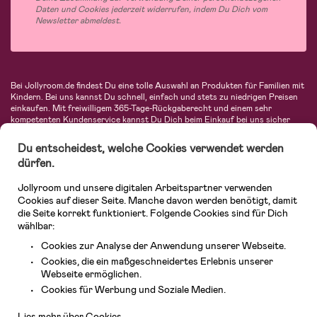
Daten und Cookies jederzeit widerrufen, indem Du Dich vom
Newsletter abmeldest.
Bei Jollyroom.de findest Du eine tolle Auswahl an Produkten für Familien mit
Kindern. Bei uns kannst Du schnell, einfach und stets zu niedrigen Preisen
einkaufen. Mit freiwilligem 365-Tage-Rückgaberecht und einem sehr
kompetenten Kundenservice kannst Du Dich beim Einkauf bei uns sicher
fühlen. In unserem Sortiment findest Du unter anderem Kinderwagen,
Autositze, Kinder- und Babymode, Produkte für Mütter und eine Menge
Du entscheidest, welche Cookies verwendet werden
fantastischer Einrichtungsgegenstände, Spielsachen, Babyprodukte und
dürfen.
vieles mehr. Wir haben Produkte von bekannten Herstellern wie Britax, Maxi-
Cosi, Hauck, Baby Jogger, Ergobaby, Didriksons, KidKraft, Ergobaby, Philips
Jollyroom und unsere digitalen Arbeitspartner verwenden
Avent, Jack Wolfskin, Cybex, LEGO und vielen mehr. Schau Dich um in
unserer vielfältigen Online-Boutique für Kinder & Babys. Willkommen!
Cookies auf dieser Seite. Manche davon werden benötigt, damit
die Seite korrekt funktioniert. Folgende Cookies sind für Dich
wählbar:
Cookies zur Analyse der Anwendung unserer Webseite.
Cookies, die ein maßgeschneidertes Erlebnis unserer
Webseite ermöglichen.
Kundendienst
Cookies für Werbung und Soziale Medien.
Lies mehr über Cookies