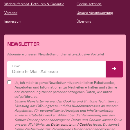
Widerrufsrecht, Retouren & Garantie
Cookie settings
Versand
Unsere Verantwortung
Impressum
Über uns
NEWSLETTER
Abonniere unseren Newsletter und erhalte exklusive Vorteile!
Email*
Ja, ich möchte gerne Newsletter mit persönlichen Rabattcodes,
Angeboten und Informationen zu Neuheiten erhalten und stimme
der Verwendung meiner personenbezogenen Daten, wie unten
aufgeführt, zu.
Unsere Newsletter verwenden Cookies und ähnliche Techniken zur
Messung der Öffnungsrate und des Kundeninteresses an unseren
Angeboten, für personalisierte Anzeigen und Inhaltsmarketing
sowie zu Statistikzwecken. Mehr über die Verwendung und den
Schutz Deiner personenbezogenen Daten und Cookies kannst Du in
unseren Richtlinien zu
Datenschutz
und
Cookies
lesen. Du kannst
Deine Zustimmung zur Verwendung Deiner personenbezogenen