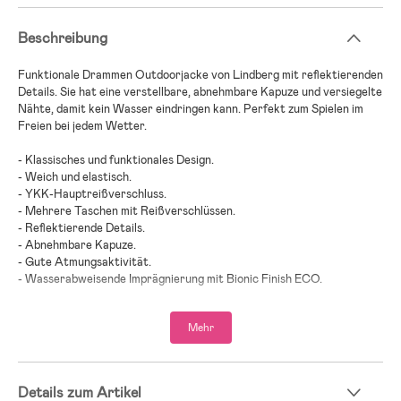
Beschreibung
Funktionale Drammen Outdoorjacke von Lindberg mit reflektierenden
Details. Sie hat eine verstellbare, abnehmbare Kapuze und versiegelte
Nähte, damit kein Wasser eindringen kann. Perfekt zum Spielen im
Freien bei jedem Wetter.
- Klassisches und funktionales Design.
- Weich und elastisch.
- YKK-Hauptreißverschluss.
- Mehrere Taschen mit Reißverschlüssen.
- Reflektierende Details.
- Abnehmbare Kapuze.
- Gute Atmungsaktivität.
- Wasserabweisende Imprägnierung mit Bionic Finish ECO.
- Getapte Nähte.
- Schützt Dein Kind vor Wind und Regen.
Mehr
- Wassersäule: 15000 mm.
- 88 % Nylon, 12 % Spandex.
Details zum Artikel