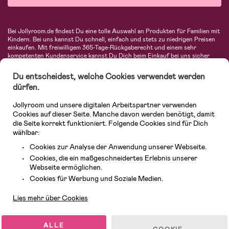
Bei Jollyroom.de findest Du eine tolle Auswahl an Produkten für Familien mit
Kindern. Bei uns kannst Du schnell, einfach und stets zu niedrigen Preisen
einkaufen. Mit freiwilligem 365-Tage-Rückgaberecht und einem sehr
kompetenten Kundenservice kannst Du Dich beim Einkauf bei uns sicher
fühlen. In unserem Sortiment findest Du unter anderem Kinderwagen,
Autositze, Kinder- und Babymode, Produkte für Mütter und eine Menge
Du entscheidest, welche Cookies verwendet werden
fantastischer Einrichtungsgegenstände, Spielsachen, Babyprodukte und
dürfen.
vieles mehr. Wir haben Produkte von bekannten Herstellern wie Britax, Maxi-
Cosi, Hauck, Baby Jogger, Ergobaby, Didriksons, KidKraft, Ergobaby, Philips
Jollyroom und unsere digitalen Arbeitspartner verwenden
Avent, Jack Wolfskin, Cybex, LEGO und vielen mehr. Schau Dich um in
unserer vielfältigen Online-Boutique für Kinder & Babys. Willkommen!
Cookies auf dieser Seite. Manche davon werden benötigt, damit
die Seite korrekt funktioniert. Folgende Cookies sind für Dich
wählbar:
Cookies zur Analyse der Anwendung unserer Webseite.
Cookies, die ein maßgeschneidertes Erlebnis unserer
Webseite ermöglichen.
Kundendienst
Cookies für Werbung und Soziale Medien.
Lies mehr über Cookies
© 2026 Jollyroom GmbH. Alle Rechte vorbehalten.
ALLE