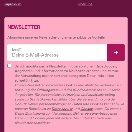
Impressum
Über uns
NEWSLETTER
Abonniere unseren Newsletter und erhalte exklusive Vorteile!
Email*
Ja, ich möchte gerne Newsletter mit persönlichen Rabattcodes,
Angeboten und Informationen zu Neuheiten erhalten und stimme
der Verwendung meiner personenbezogenen Daten, wie unten
aufgeführt, zu.
Unsere Newsletter verwenden Cookies und ähnliche Techniken zur
Messung der Öffnungsrate und des Kundeninteresses an unseren
Angeboten, für personalisierte Anzeigen und Inhaltsmarketing
sowie zu Statistikzwecken. Mehr über die Verwendung und den
Schutz Deiner personenbezogenen Daten und Cookies kannst Du in
unseren Richtlinien zu
Datenschutz
und
Cookies
lesen. Du kannst
Deine Zustimmung zur Verwendung Deiner personenbezogenen
Daten und Cookies jederzeit widerrufen, indem Du Dich vom
Newsletter abmeldest.