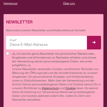
Impressum
Über uns
NEWSLETTER
Abonniere unseren Newsletter und erhalte exklusive Vorteile!
Email*
Ja, ich möchte gerne Newsletter mit persönlichen Rabattcodes,
Angeboten und Informationen zu Neuheiten erhalten und stimme
der Verwendung meiner personenbezogenen Daten, wie unten
aufgeführt, zu.
Unsere Newsletter verwenden Cookies und ähnliche Techniken zur
Messung der Öffnungsrate und des Kundeninteresses an unseren
Angeboten, für personalisierte Anzeigen und Inhaltsmarketing
sowie zu Statistikzwecken. Mehr über die Verwendung und den
Schutz Deiner personenbezogenen Daten und Cookies kannst Du in
unseren Richtlinien zu
Datenschutz
und
Cookies
lesen. Du kannst
Deine Zustimmung zur Verwendung Deiner personenbezogenen
Daten und Cookies jederzeit widerrufen, indem Du Dich vom
Newsletter abmeldest.