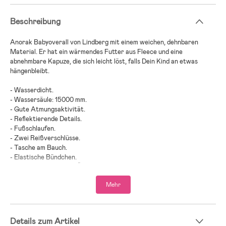
Beschreibung
Anorak Babyoverall von Lindberg mit einem weichen, dehnbaren
Material. Er hat ein wärmendes Futter aus Fleece und eine
abnehmbare Kapuze, die sich leicht löst, falls Dein Kind an etwas
hängenbleibt.
- Wasserdicht.
- Wassersäule: 15000 mm.
- Gute Atmungsaktivität.
- Reflektierende Details.
- Fußschlaufen.
- Zwei Reißverschlüsse.
- Tasche am Bauch.
- Elastische Bündchen.
- Die Bündchen an den Ärmeln und Beinen können über die Hände und
Füße geklappt werden, um für zusätzliche Wärme zu sorgen.
Mehr
- Oberflächenbehandelt mit Bionic-Finish® Eco by Rudolf.
- 95 % Polyester, 5 % Elastan.
- Futter Oberkörper: 100 % Polyester.
Details zum Artikel
- Futter: 100 % Nylon.