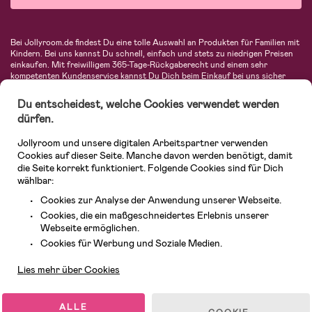
Bei Jollyroom.de findest Du eine tolle Auswahl an Produkten für Familien mit
Kindern. Bei uns kannst Du schnell, einfach und stets zu niedrigen Preisen
einkaufen. Mit freiwilligem 365-Tage-Rückgaberecht und einem sehr
kompetenten Kundenservice kannst Du Dich beim Einkauf bei uns sicher
fühlen. In unserem Sortiment findest Du unter anderem Kinderwagen,
Autositze, Kinder- und Babymode, Produkte für Mütter und eine Menge
Du entscheidest, welche Cookies verwendet werden
fantastischer Einrichtungsgegenstände, Spielsachen, Babyprodukte und
dürfen.
vieles mehr. Wir haben Produkte von bekannten Herstellern wie Britax, Maxi-
Cosi, Hauck, Baby Jogger, Ergobaby, Didriksons, KidKraft, Ergobaby, Philips
Jollyroom und unsere digitalen Arbeitspartner verwenden
Avent, Jack Wolfskin, Cybex, LEGO und vielen mehr. Schau Dich um in
unserer vielfältigen Online-Boutique für Kinder & Babys. Willkommen!
Cookies auf dieser Seite. Manche davon werden benötigt, damit
die Seite korrekt funktioniert. Folgende Cookies sind für Dich
wählbar:
Cookies zur Analyse der Anwendung unserer Webseite.
Cookies, die ein maßgeschneidertes Erlebnis unserer
Webseite ermöglichen.
Kundendienst
Cookies für Werbung und Soziale Medien.
Lies mehr über Cookies
© 2026 Jollyroom GmbH. Alle Rechte vorbehalten.
ALLE