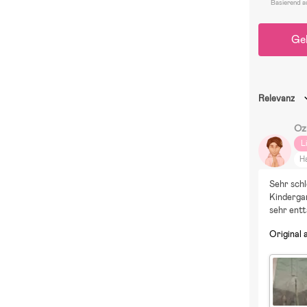
Basierend a
Ge
Relevanz
Oz
L
H
Sehr schl
Kindergar
sehr ent
Original 