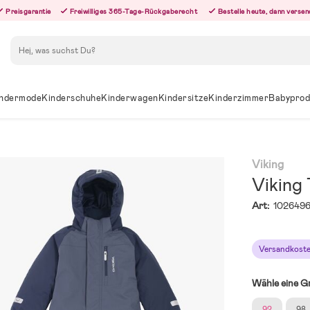
Preisgarantie
Freiwilliges 365-Tage-Rückgaberecht
Bestelle heute, dann versen
Suchen
ndermode
Kinderschuhe
Kinderwagen
Kindersitze
Kinderzimmer
Babyprod
Viking
Viking
Art:
102649
Versandkoste
Wähle eine G
92
98