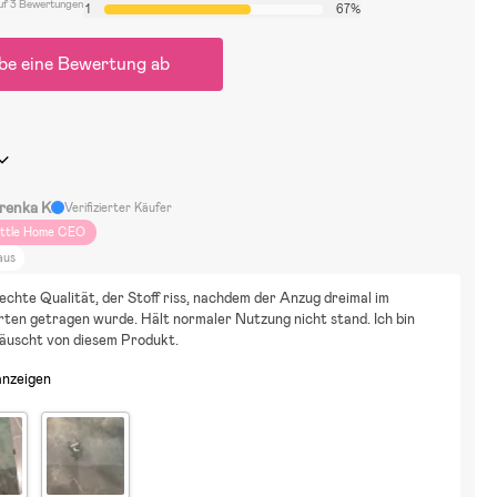
uf 3 Bewertungen
1
67%
be eine Bewertung ab
renka K
Verifizierter Käufer
ittle Home CEO
aus
echte Qualität, der Stoff riss, nachdem der Anzug dreimal im 
ten getragen wurde. Hält normaler Nutzung nicht stand. Ich bin 
täuscht von diesem Produkt.
anzeigen