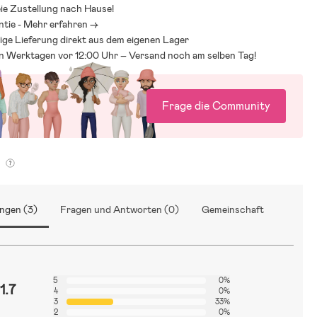
ie Zustellung nach Hause!
ntie - Mehr erfahren ->
ige Lieferung direkt aus dem eigenen Lager
an Werktagen vor 12:00 Uhr – Versand noch am selben Tag!
Frage die Community
g
ngen (3)
Fragen und Antworten (0)
Gemeinschaft
5
0%
1.7
4
0%
3
33%
2
0%