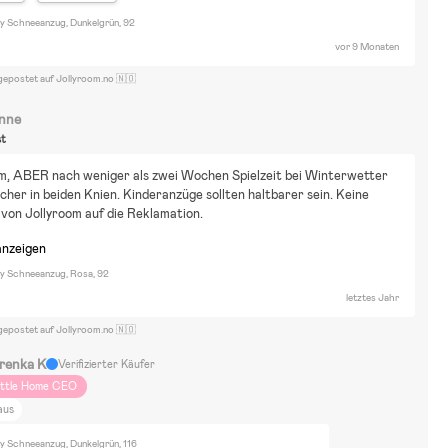
ty Schneeanzug, Dunkelgrün, 92
vor 9 Monaten
gepostet auf Jollyroom.no 🇳🇴
nne
st
m, ABER nach weniger als zwei Wochen Spielzeit bei Winterwetter 
cher in beiden Knien. Kinderanzüge sollten haltbarer sein. Keine 
von Jollyroom auf die Reklamation.
anzeigen
ty Schneeanzug, Rosa, 92
letztes Jahr
gepostet auf Jollyroom.no 🇳🇴
renka K
Verifizierter Käufer
ittle Home CEO
aus
ty Schneeanzug, Dunkelgrün, 116