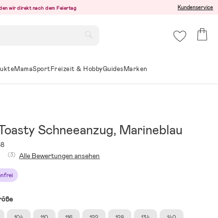
Kundenservice
den wir direkt nach dem Feiertag
ukte
Mama
Sport
Freizeit & Hobby
Guides
Marken
 Toasty Schneeanzug, Marineblau
68
(3)
Alle Bewertungen ansehen
nfrei
röße
104
110
116
122
128
134
140