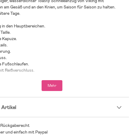
higer, wasserdichter Toasty Schneeanzug von Viking mit
n am Gesäß und an den Knien, um Saison für Saison zu halten.
ältere Tage.
g in den Hauptbereichen.
Taille.
e Kapuze.
ails.
erung.
uss.
 Fußschlaufen.
it Reißverschluss.
isende Imprägnierung mit Bionic Finish ECO.
Mehr
elter Polyester.
 Artikel
-Rückgaberecht
her und einfach mit Paypal