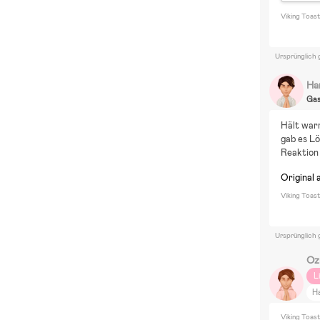
Viking Toas
Ursprünglich 
Ha
Ga
Hält war
gab es Lö
Reaktion 
Original 
Viking Toas
Ursprünglich 
Oz
L
H
Viking Toas