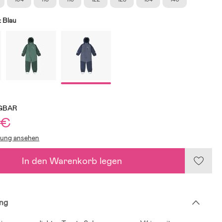
:
Blau
GBAR
 €
lung ansehen
In den Warenkorb legen
ng