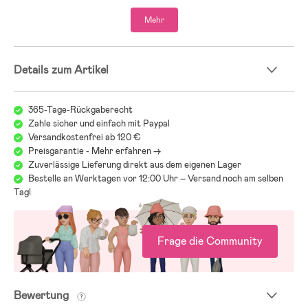
- Das Produkt ist OEKO-TEX®-100-zertifiziert, was sicherstellt, dass
Mehr
es frei von schädlichen Chemikalien ist.
- 100 % PU.
- Futter: 100 % Polyester.
Details zum Artikel
365-Tage-Rückgaberecht
Zahle sicher und einfach mit Paypal
Versandkostenfrei ab 120 €
Preisgarantie - Mehr erfahren ->
Zuverlässige Lieferung direkt aus dem eigenen Lager
Bestelle an Werktagen vor 12:00 Uhr – Versand noch am selben
Tag!
Frage die Community
Bewertung