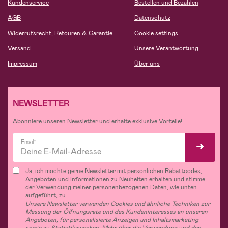
Kundenservice
Bestellen und Bezahlen
AGB
Datenschutz
Widerrufsrecht, Retouren & Garantie
Cookie settings
Versand
Unsere Verantwortung
Impressum
Über uns
NEWSLETTER
Abonniere unseren Newsletter und erhalte exklusive Vorteile!
Email*
Ja, ich möchte gerne Newsletter mit persönlichen Rabattcodes,
Angeboten und Informationen zu Neuheiten erhalten und stimme
der Verwendung meiner personenbezogenen Daten, wie unten
aufgeführt, zu.
Unsere Newsletter verwenden Cookies und ähnliche Techniken zur
Messung der Öffnungsrate und des Kundeninteresses an unseren
Angeboten, für personalisierte Anzeigen und Inhaltsmarketing
sowie zu Statistikzwecken. Mehr über die Verwendung und den