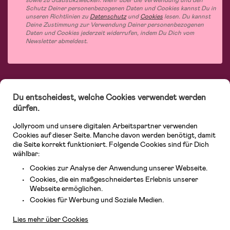
Schutz Deiner personenbezogenen Daten und Cookies kannst Du in
unseren Richtlinien zu
Datenschutz
und
Cookies
lesen. Du kannst
Deine Zustimmung zur Verwendung Deiner personenbezogenen
Daten und Cookies jederzeit widerrufen, indem Du Dich vom
Newsletter abmeldest.
Bei Jollyroom.de findest Du eine tolle Auswahl an Produkten für Familien mit
Du entscheidest, welche Cookies verwendet werden
Kindern. Bei uns kannst Du schnell, einfach und stets zu niedrigen Preisen
einkaufen. Mit freiwilligem 365-Tage-Rückgaberecht und einem sehr
dürfen.
kompetenten Kundenservice kannst Du Dich beim Einkauf bei uns sicher
fühlen. In unserem Sortiment findest Du unter anderem Kinderwagen,
Jollyroom und unsere digitalen Arbeitspartner verwenden
Autositze, Kinder- und Babymode, Produkte für Mütter und eine Menge
Cookies auf dieser Seite. Manche davon werden benötigt, damit
fantastischer Einrichtungsgegenstände, Spielsachen, Babyprodukte und
die Seite korrekt funktioniert. Folgende Cookies sind für Dich
vieles mehr. Wir haben Produkte von bekannten Herstellern wie Britax, Maxi-
wählbar:
Cosi, Hauck, Baby Jogger, Ergobaby, Didriksons, KidKraft, Ergobaby, Philips
Avent, Jack Wolfskin, Cybex, LEGO und vielen mehr. Schau Dich um in
Cookies zur Analyse der Anwendung unserer Webseite.
unserer vielfältigen Online-Boutique für Kinder & Babys. Willkommen!
Cookies, die ein maßgeschneidertes Erlebnis unserer
Webseite ermöglichen.
Kundendienst
Cookies für Werbung und Soziale Medien.
Lies mehr über Cookies