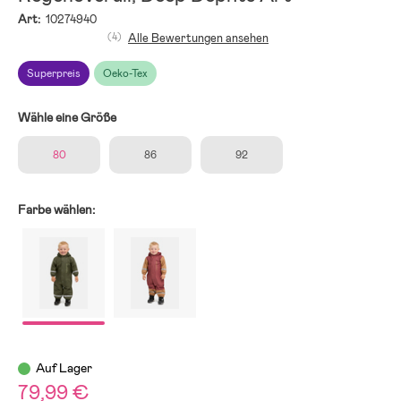
Art:
10274940
(4)
Alle Bewertungen ansehen
Superpreis
Oeko-Tex
Wähle eine Größe
80
86
92
Farbe wählen:
Auf Lager
79,99 €