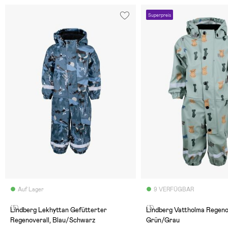
Superpreis
Auf Lager
9 VERFÜGBAR
(5)
(3)
Lindberg Lekhyttan Gefütterter
Lindberg Vattholma Regenov
Regenoverall, Blau/Schwarz
Grün/Grau