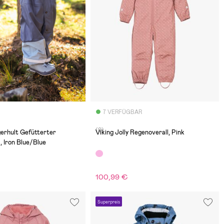
7 VERFÜGBAR
(0)
erhult Gefütterter
Viking Jolly Regenoverall, Pink
, Iron Blue/Blue
100,99 €
Superpreis