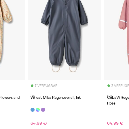
7 VERFÜGBAR
3 VERFÜG
(0)
(0)
Flowers and
Wheat Mika Regenoverall, Ink
CeLaVi Regen
Rose
64,99 €
64,99 €