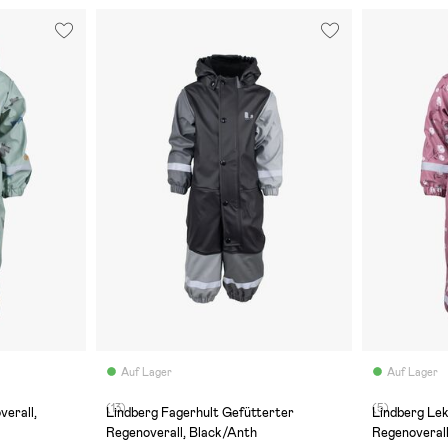
Auf Lager
Auf Lager
(13)
(5)
erall,
Lindberg Fagerhult Gefütterter
Lindberg Le
Regenoverall, Black/Anth
Regenoverall