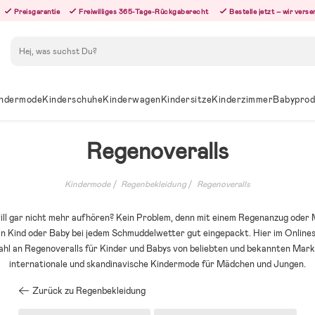
Preisgarantie
Freiwilliges 365-Tage-Rückgaberecht
Bestelle jetzt – wir ver
Suchen
ndermode
Kinderschuhe
Kinderwagen
Kindersitze
Kinderzimmer
Babyprod
Regenoveralls
Kindermode
Regenbekleidung
Regenoveralls
ill gar nicht mehr aufhören? Kein Problem, denn mit einem Regenanzug oder
in Kind oder Baby bei jedem Schmuddelwetter gut eingepackt. Hier im Online
hl an Regenoveralls für Kinder und Babys von beliebten und bekannten Mark
internationale und skandinavische Kindermode für Mädchen und Jungen.
Zurück zu Regenbekleidung