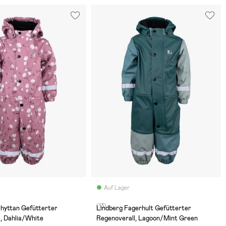
Auf Lager
(13)
khyttan Gefütterter
Lindberg Fagerhult Gefütterter
, Dahlia/White
Regenoverall, Lagoon/Mint Green