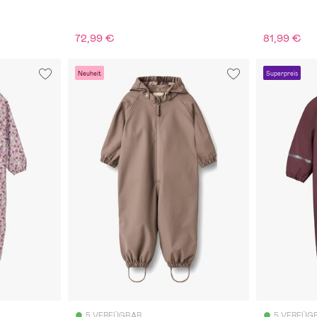
72,99 €
81,99 €
Neuheit
Superpreis
5 VERFÜGBAR
5 VERFÜG