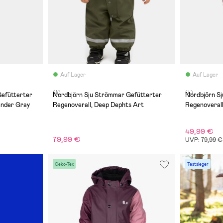
Auf Lager
Auf Lager
(4)
(4)
Gefütterter
Nordbjörn Sju Strömmar Gefütterter
Nordbjörn S
ender Gray
Regenoverall, Deep Dephts Art
Regenoveral
49,99 €
79,99 €
UVP: 79,99 €
Oeko-Tex
Testsieger