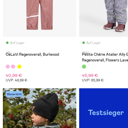
Auf Lager
Auf Lager
(3)
(56)
CeLaVi Regenoverall, Burlwood
Petite Chérie Atelier Ally 
Regenoverall, Flowers Lav
40,99 €
45,99 €
UVP: 49,99 €
UVP: 65,99 €
Wasserdicht