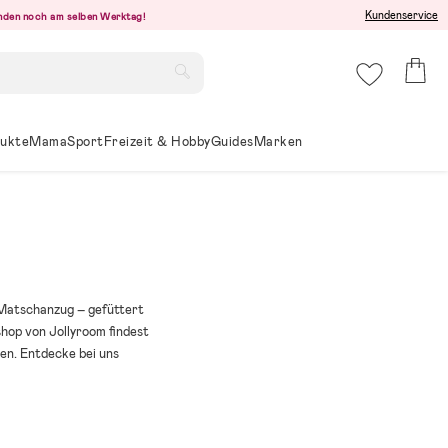
Kundenservice
senden noch am selben Werktag!
ukte
Mama
Sport
Freizeit & Hobby
Guides
Marken
 Matschanzug – gefüttert
shop von Jollyroom findest
en. Entdecke bei uns