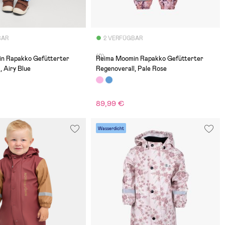
BAR
2 VERFÜGBAR
(0)
n Rapakko Gefütterter
Reima Moomin Rapakko Gefütterter
, Airy Blue
Regenoverall, Pale Rose
89,99 €
Wasserdicht