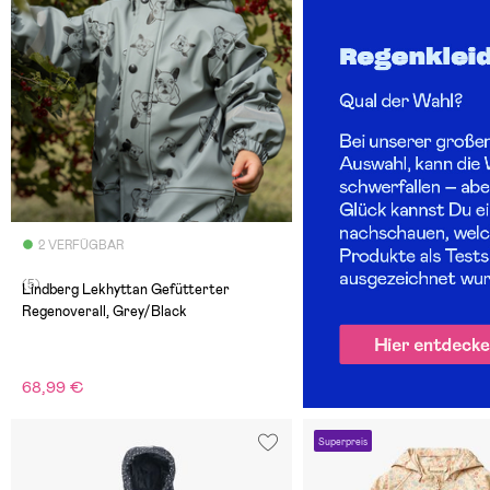
2 VERFÜGBAR
(5)
Lindberg Lekhyttan Gefütterter
Regenoverall, Grey/Black
68,99 €
Superpreis