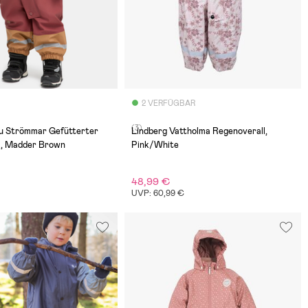
2 VERFÜGBAR
(3)
ju Strömmar Gefütterter
Lindberg Vattholma Regenoverall,
l, Madder Brown
Pink/White
48,99 €
UVP: 60,99 €