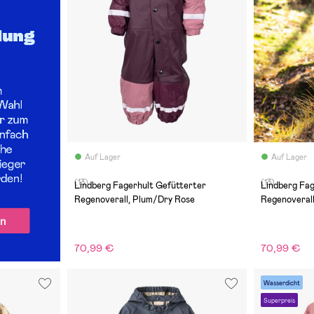
Auf Lager
Auf Lager
(13)
(13)
Lindberg Fagerhult Gefütterter
Lindberg Fag
Regenoverall, Plum/Dry Rose
Regenoverall
70,99 €
70,99 €
Wasserdicht
Superpreis