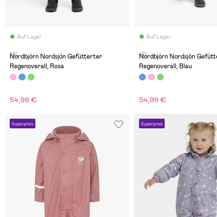
Auf Lager
Auf Lager
(0)
(0)
Nordbjörn Nordsjön Gefütterter
Nordbjörn Nordsjön Gefütt
Regenoverall, Rosa
Regenoverall, Blau
54,99 €
54,99 €
Superpreis
Superpreis