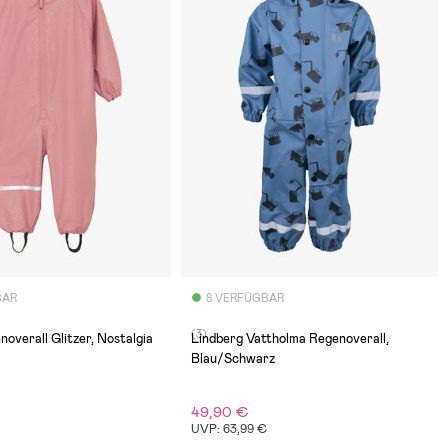
BAR
8 VERFÜGBAR
(3)
overall Glitzer, Nostalgia
Lindberg Vattholma Regenoverall,
Blau/Schwarz
49,90 €
UVP: 63,99 €