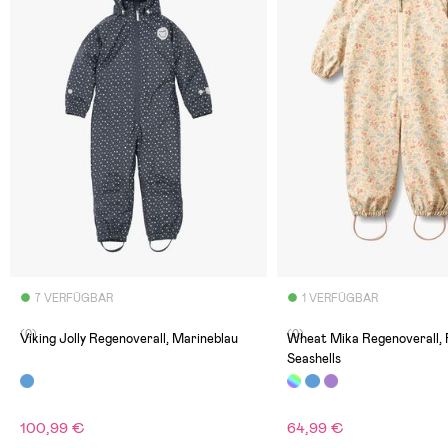
7 VERFÜGBAR
1 VERFÜGBAR
(0)
(0)
Viking Jolly Regenoverall, Marineblau
Wheat Mika Regenoverall, 
Seashells
100,99 €
64,99 €