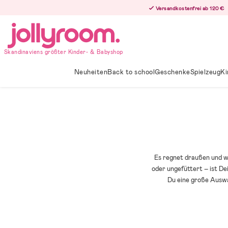
Hoppa
Versandkostenfrei ab 120 €
till
innehållet
Skandinaviens größter Kinder- & Babyshop
Neuheiten
Back to school
Geschenke
Spielzeug
Ki
Es regnet draußen und w
oder ungefüttert – ist De
Du eine große Auswa