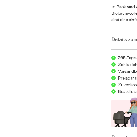
Im Pack sind 
Biobaumwolle
sind eine ein
Details zum
365-Tage
Zahle sic
Versandko
Preisgara
Zuverläss
Bestelle 