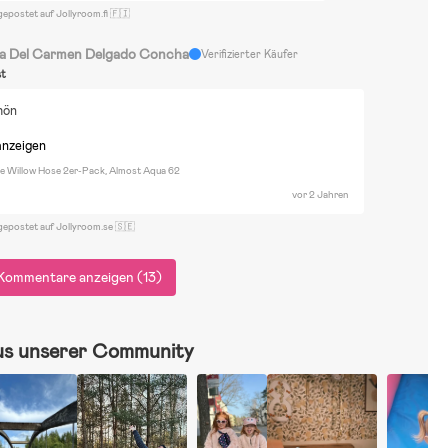
gepostet auf Jollyroom.fi 🇫🇮
a Del Carmen Delgado Concha
Verifizierter Käufer
st
hön
anzeigen
re Willow Hose 2er-Pack, Almost Aqua 62
vor 2 Jahren
gepostet auf Jollyroom.se 🇸🇪
Kommentare anzeigen (13)
us unserer Community