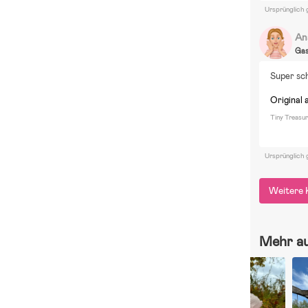
Ursprünglich 
An
Ga
Super sc
Original 
Tiny Treasu
Ursprünglich 
Weitere 
Mehr a