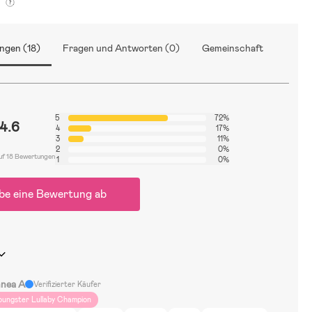
g
ngen (18)
Fragen und Antworten (0)
Gemeinschaft
5
72%
4.6
4
17%
3
11%
2
0%
uf 18 Bewertungen
1
0%
be eine Bewertung ab
nnea A
Verifizierter Käufer
oungster Lullaby Champion