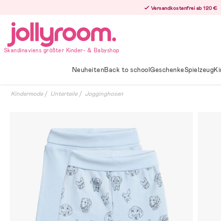
Hoppa
Versandkostenfrei ab 120 €
till
innehållet
Skandinaviens größter Kinder- & Babyshop
Neuheiten
Back to school
Geschenke
Spielzeug
Ki
Kindermode
Unterteile
Jogginghosen