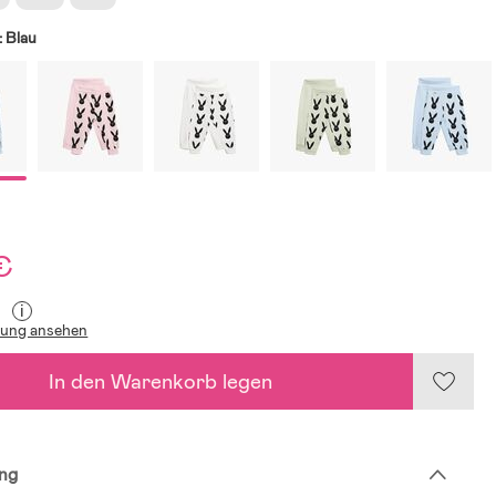
:
Blau
€
i
lung ansehen
In den Warenkorb legen
ng