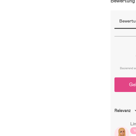
Bewertun
Bewertu
Basierend a
Ge
Relevanz
Li
Y