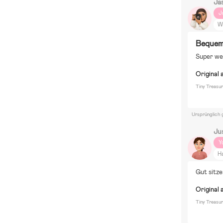
Ja
J
W
Bequem
Super wei
Original 
Tiny Treasu
Ursprünglich 
Ju
Y
H
Gut sitz
Original 
Tiny Treasu