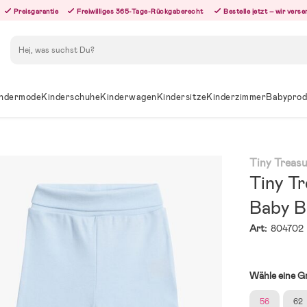
Preisgarantie
Freiwilliges 365-Tage-Rückgaberecht
Bestelle jetzt – wir ver
Suchen
ndermode
Kinderschuhe
Kinderwagen
Kindersitze
Kinderzimmer
Babyprod
Tiny Treas
Tiny T
Baby B
Art:
804702
Wähle eine G
56
62