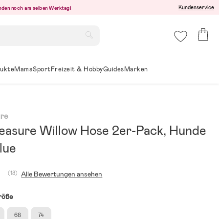
Kundenservice
senden noch am selben Werktag!
ukte
Mama
Sport
Freizeit & Hobby
Guides
Marken
ure
reasure Willow Hose 2er-Pack, Hunde
lue
(18)
Alle Bewertungen ansehen
röße
68
74