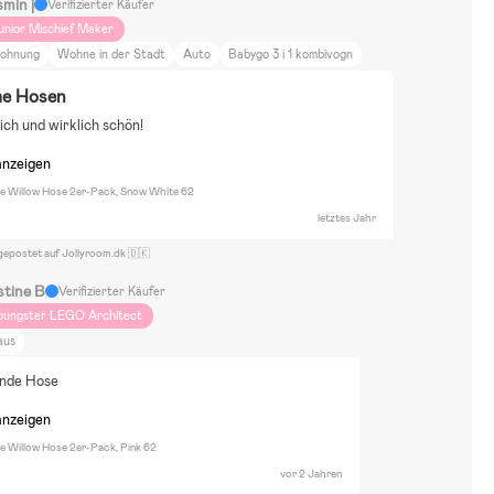
smin j
Verifizierter Käufer
unior Mischief Maker
ohnung
Wohne in der Stadt
Auto
Babygo 3 i 1 kombivogn
e Hosen
ch und wirklich schön!
anzeigen
re Willow Hose 2er-Pack, Snow White 62
letztes Jahr
gepostet auf Jollyroom.dk 🇩🇰
stine B
Verifizierter Käufer
oungster LEGO Architect
aus
ende Hose
anzeigen
re Willow Hose 2er-Pack, Pink 62
vor 2 Jahren