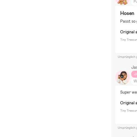
P
Tr
Hosen
Passt so 
Original 
Tiny Treasu
Ursprünglich 
Ja
J
W
Super wei
Original 
Tiny Treasu
Ursprünglich 