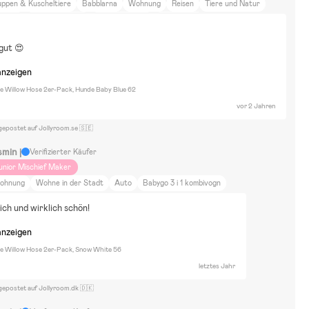
uppen & Kuscheltiere
Babblarna
Wohnung
Reisen
Tiere und Natur
aining
Spazierengehen
Raus aufs Land
Emmaljunga
gut 😍
anzeigen
re Willow Hose 2er-Pack, Hunde Baby Blue 62
vor 2 Jahren
gepostet auf Jollyroom.se 🇸🇪
smin j
Verifizierter Käufer
unior Mischief Maker
ohnung
Wohne in der Stadt
Auto
Babygo 3 i 1 kombivogn
ch und wirklich schön!
anzeigen
re Willow Hose 2er-Pack, Snow White 56
letztes Jahr
gepostet auf Jollyroom.dk 🇩🇰