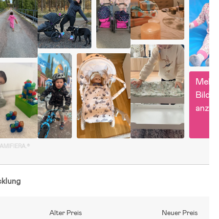
Mehr 
Bilder 
anzei
GAMIFIERA.®
cklung
Alter Preis
Neuer Preis