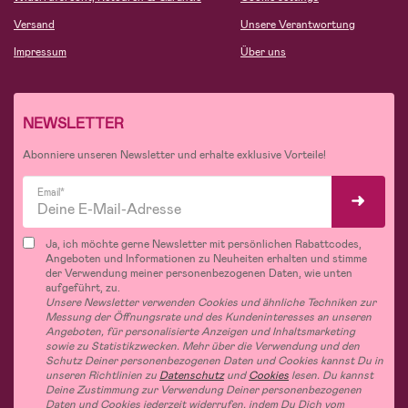
Versand
Unsere Verantwortung
Impressum
Über uns
NEWSLETTER
Abonniere unseren Newsletter und erhalte exklusive Vorteile!
Email*
Ja, ich möchte gerne Newsletter mit persönlichen Rabattcodes,
Angeboten und Informationen zu Neuheiten erhalten und stimme
der Verwendung meiner personenbezogenen Daten, wie unten
aufgeführt, zu.
Unsere Newsletter verwenden Cookies und ähnliche Techniken zur
Messung der Öffnungsrate und des Kundeninteresses an unseren
Angeboten, für personalisierte Anzeigen und Inhaltsmarketing
sowie zu Statistikzwecken. Mehr über die Verwendung und den
Schutz Deiner personenbezogenen Daten und Cookies kannst Du in
unseren Richtlinien zu
Datenschutz
und
Cookies
lesen. Du kannst
Deine Zustimmung zur Verwendung Deiner personenbezogenen
Daten und Cookies jederzeit widerrufen, indem Du Dich vom