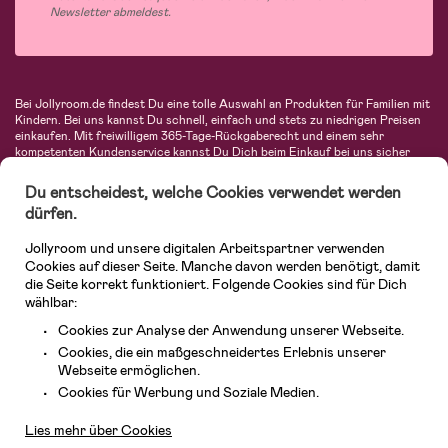
Newsletter abmeldest.
Bei Jollyroom.de findest Du eine tolle Auswahl an Produkten für Familien mit
Kindern. Bei uns kannst Du schnell, einfach und stets zu niedrigen Preisen
einkaufen. Mit freiwilligem 365-Tage-Rückgaberecht und einem sehr
kompetenten Kundenservice kannst Du Dich beim Einkauf bei uns sicher
fühlen. In unserem Sortiment findest Du unter anderem Kinderwagen,
Autositze, Kinder- und Babymode, Produkte für Mütter und eine Menge
Du entscheidest, welche Cookies verwendet werden
fantastischer Einrichtungsgegenstände, Spielsachen, Babyprodukte und
dürfen.
vieles mehr. Wir haben Produkte von bekannten Herstellern wie Britax, Maxi-
Cosi, Hauck, Baby Jogger, Ergobaby, Didriksons, KidKraft, Ergobaby, Philips
Jollyroom und unsere digitalen Arbeitspartner verwenden
Avent, Jack Wolfskin, Cybex, LEGO und vielen mehr. Schau Dich um in
unserer vielfältigen Online-Boutique für Kinder & Babys. Willkommen!
Cookies auf dieser Seite. Manche davon werden benötigt, damit
die Seite korrekt funktioniert. Folgende Cookies sind für Dich
wählbar:
Cookies zur Analyse der Anwendung unserer Webseite.
Cookies, die ein maßgeschneidertes Erlebnis unserer
Webseite ermöglichen.
Kundendienst
Cookies für Werbung und Soziale Medien.
Lies mehr über Cookies