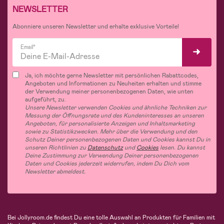
NEWSLETTER
Abonniere unseren Newsletter und erhalte exklusive Vorteile!
Email*
Ja, ich möchte gerne Newsletter mit persönlichen Rabattcodes,
Angeboten und Informationen zu Neuheiten erhalten und stimme
der Verwendung meiner personenbezogenen Daten, wie unten
aufgeführt, zu.
Unsere Newsletter verwenden Cookies und ähnliche Techniken zur
Messung der Öffnungsrate und des Kundeninteresses an unseren
Angeboten, für personalisierte Anzeigen und Inhaltsmarketing
sowie zu Statistikzwecken. Mehr über die Verwendung und den
Schutz Deiner personenbezogenen Daten und Cookies kannst Du in
unseren Richtlinien zu
Datenschutz
und
Cookies
lesen. Du kannst
Deine Zustimmung zur Verwendung Deiner personenbezogenen
Daten und Cookies jederzeit widerrufen, indem Du Dich vom
Newsletter abmeldest.
Bei Jollyroom.de findest Du eine tolle Auswahl an Produkten für Familien mit