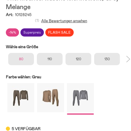
Melange
Art:
10128245
(1)
Alle Bewertungen ansehen
-14%
Superpreis
FLASH SALE
Wähle eine Größe
80
110
120
130
Farbe wählen:
Grau
5 VERFÜGBAR