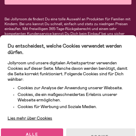
Bei Jollyroom.de findest Du eine tolle Auswahl an Produkten für Familien mit
Kindern. Bei uns kannst Du schnell, einfach und stets zu niedrigen Preisen
einkaufen. Mit freiwilligem 365-Tage-Rückgaberecht und einem sehr
kompetenten Kundenservice kannst Du Dich beim Einkauf bei uns sicher
fühlen. In unserem Sortiment findest Du unter anderem Kinderwagen,
Autositze, Kinder- und Babymode, Produkte für Mütter und eine Menge
Du entscheidest, welche Cookies verwendet werden
fantastischer Einrichtungsgegenstände, Spielsachen, Babyprodukte und
dürfen.
vieles mehr. Wir haben Produkte von bekannten Herstellern wie Britax, Maxi-
Cosi, Hauck, Baby Jogger, Ergobaby, Didriksons, KidKraft, Ergobaby, Philips
Jollyroom und unsere digitalen Arbeitspartner verwenden
Avent, Jack Wolfskin, Cybex, LEGO und vielen mehr. Schau Dich um in
unserer vielfältigen Online-Boutique für Kinder & Babys. Willkommen!
Cookies auf dieser Seite. Manche davon werden benötigt, damit
die Seite korrekt funktioniert. Folgende Cookies sind für Dich
wählbar:
Cookies zur Analyse der Anwendung unserer Webseite.
Cookies, die ein maßgeschneidertes Erlebnis unserer
Webseite ermöglichen.
Kundendienst
Cookies für Werbung und Soziale Medien.
Lies mehr über Cookies
© 2026 Jollyroom GmbH. Alle Rechte vorbehalten.
ALLE