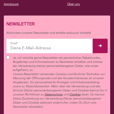
Impressum
Über uns
NEWSLETTER
Abonniere unseren Newsletter und erhalte exklusive Vorteile!
Email*
Ja, ich möchte gerne Newsletter mit persönlichen Rabattcodes,
Angeboten und Informationen zu Neuheiten erhalten und stimme
der Verwendung meiner personenbezogenen Daten, wie unten
aufgeführt, zu.
Unsere Newsletter verwenden Cookies und ähnliche Techniken zur
Messung der Öffnungsrate und des Kundeninteresses an unseren
Angeboten, für personalisierte Anzeigen und Inhaltsmarketing
sowie zu Statistikzwecken. Mehr über die Verwendung und den
Schutz Deiner personenbezogenen Daten und Cookies kannst Du in
unseren Richtlinien zu
Datenschutz
und
Cookies
lesen. Du kannst
Deine Zustimmung zur Verwendung Deiner personenbezogenen
Daten und Cookies jederzeit widerrufen, indem Du Dich vom
Newsletter abmeldest.