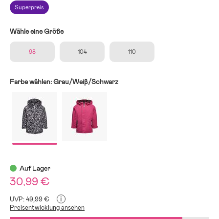
Superpreis
Wähle eine Größe
98
104
110
Farbe wählen:
Grau/Weiβ/Schwarz
Auf Lager
30,99 €
i
UVP: 49,99 €
Preisentwicklung ansehen