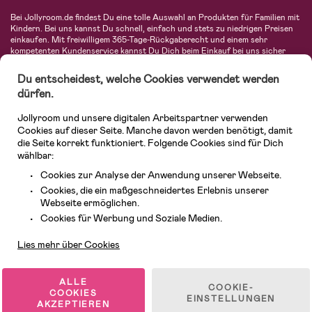
Bei Jollyroom.de findest Du eine tolle Auswahl an Produkten für Familien mit
Kindern. Bei uns kannst Du schnell, einfach und stets zu niedrigen Preisen
einkaufen. Mit freiwilligem 365-Tage-Rückgaberecht und einem sehr
kompetenten Kundenservice kannst Du Dich beim Einkauf bei uns sicher
fühlen. In unserem Sortiment findest Du unter anderem Kinderwagen,
Autositze, Kinder- und Babymode, Produkte für Mütter und eine Menge
Du entscheidest, welche Cookies verwendet werden
fantastischer Einrichtungsgegenstände, Spielsachen, Babyprodukte und
dürfen.
vieles mehr. Wir haben Produkte von bekannten Herstellern wie Britax, Maxi-
Cosi, Hauck, Baby Jogger, Ergobaby, Didriksons, KidKraft, Ergobaby, Philips
Jollyroom und unsere digitalen Arbeitspartner verwenden
Avent, Jack Wolfskin, Cybex, LEGO und vielen mehr. Schau Dich um in
unserer vielfältigen Online-Boutique für Kinder & Babys. Willkommen!
Cookies auf dieser Seite. Manche davon werden benötigt, damit
die Seite korrekt funktioniert. Folgende Cookies sind für Dich
wählbar:
Cookies zur Analyse der Anwendung unserer Webseite.
Cookies, die ein maßgeschneidertes Erlebnis unserer
Webseite ermöglichen.
Kundendienst
Cookies für Werbung und Soziale Medien.
Lies mehr über Cookies
© 2026 Jollyroom GmbH. Alle Rechte vorbehalten.
ALLE
COOKIE-
COOKIES
EINSTELLUNGEN
AKZEPTIEREN