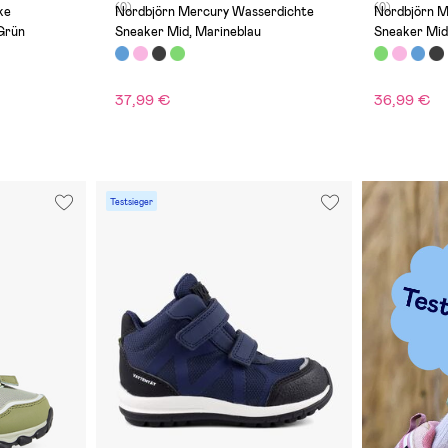
(0)
(0)
ke
Nordbjörn Mercury Wasserdichte
Nordbjörn M
Grün
Sneaker Mid, Marineblau
Sneaker Mid
37,99 €
36,99 €
Testsieger