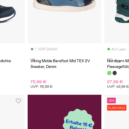
7 VERFÜGBAR
Auf Lager
(0)
(13)
dichte
Viking Molde Barefoot Mid TEX 2V
Nordbjørn M
Sneaker, Denim
Fleecegefütt
75,99 €
27,99 €
UVP: 115,99 €
UVP: 49,99 
-30%
FLASH SALE