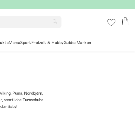
ukte
Mama
Sport
Freizeit & Hobby
Guides
Marken
Viking, Puma, Nordbjørn,
r, sportliche Turnschuhe
oder Baby!