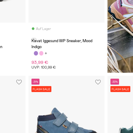
Auf Lager
(5)
Kavat Iggesund WP Sneaker, Mood
ün
Indigo
93,99 €
UVP: 100,99 €
-31%
-33%
FLASH SALE
FLASH SALE