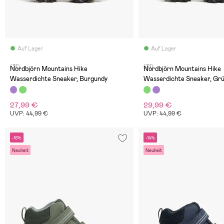
Auf Lager
Auf Lager
(31)
(31)
Nordbjörn Mountains Hike
Nordbjörn Mountains Hike
Wasserdichte Sneaker, Burgundy
Wasserdichte Sneaker, Gr
27,99 €
29,99 €
UVP: 44,99 €
UVP: 44,99 €
-16%
-14%
Neuheit
Neuheit