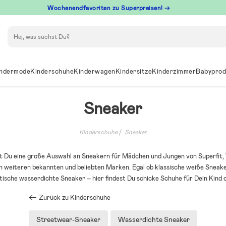
Wochenendfavoriten zu Superpreisen! →
Suchen
ndermode
Kinderschuhe
Kinderwagen
Kindersitze
Kinderzimmer
Babyprod
Sneaker
Kinderschuhe
Sneaker
est Du eine große Auswahl an Sneakern für Mädchen und Jungen von Superfit, 
n weiteren bekannten und beliebten Marken. Egal ob klassische weiße Sneake
tische wasserdichte Sneaker – hier findest Du schicke Schuhe für Dein Kind 
Zurück zu Kinderschuhe
Streetwear-Sneaker
Wasserdichte Sneaker