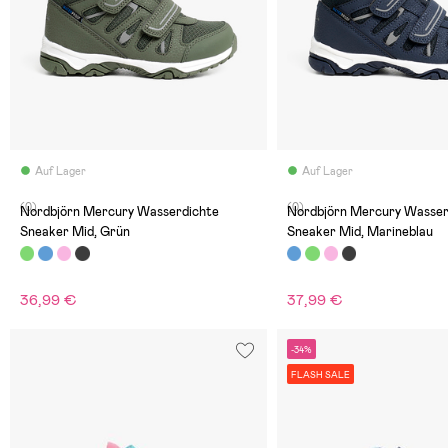
Auf Lager
Auf Lager
(0)
(0)
Nordbjörn Mercury Wasserdichte
Nordbjörn Mercury Wasser
Sneaker Mid, Grün
Sneaker Mid, Marineblau
36,99 €
37,99 €
-34%
FLASH SALE