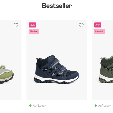
Bestseller
-14%
-16%
Neuheit
Neuheit
Auf Lager
Auf Lager