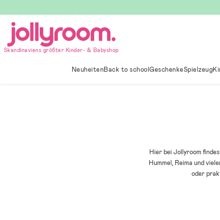
Hoppa
till
innehållet
Skandinaviens größter Kinder- & Babyshop
Neuheiten
Back to school
Geschenke
Spielzeug
Ki
Hier bei Jollyroom find
Hummel, Reima und viele
oder prak