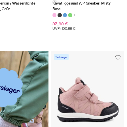
(5)
ercury Wasserdichte
Kavat Iggesund WP Sneaker, Misty
, Grün
Rose
93,99 €
UVP: 100,99 €
Testsieger