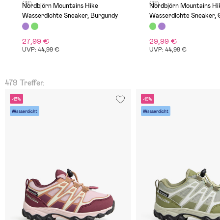
(31)
(31)
Nordbjörn Mountains Hike
Nordbjörn Mountains Hi
Wasserdichte Sneaker, Burgundy
Wasserdichte Sneaker, 
27,99 €
29,99 €
UVP: 44,99 €
UVP: 44,99 €
479 Treffer.
-13%
-19%
Wasserdicht
Wasserdicht