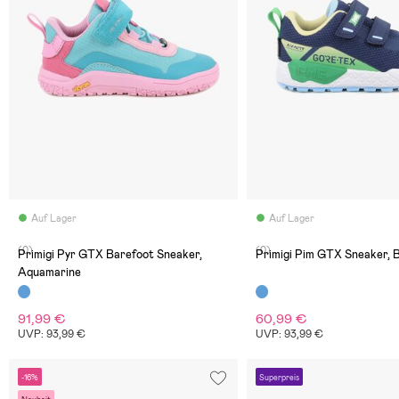
Auf Lager
Auf Lager
(0)
(0)
Primigi Pyr GTX Barefoot Sneaker,
Primigi Pim GTX Sneaker, 
Aquamarine
91,99 €
60,99 €
UVP: 93,99 €
UVP: 93,99 €
-16%
Superpreis