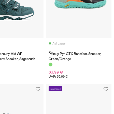
Auf Lager
(0)
ercury Mid WP
Primigi Pyr GTX Barefoot Sneaker,
ert Sneaker, Sagebrush
Green/Orange
63,99 €
€
UVP: 93,99 €
Superpreis