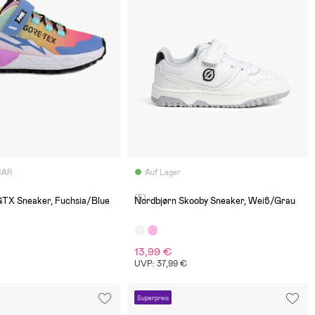
BAR
Auf Lager
(5)
GTX Sneaker, Fuchsia/Blue
Nordbjørn Skooby Sneaker, Weiß/Grau
13,99 €
€
UVP: 37,99 €
Superpreis