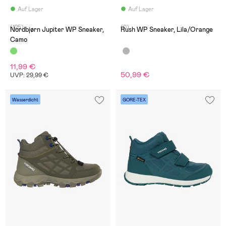
Auf Lager
Auf Lager
(125)
(0)
Nordbjørn Jupiter WP Sneaker,
Rush WP Sneaker, Lila/Orange
Camo
11,99 €
50,99 €
UVP: 29,99 €
Wasserdicht
GORE-TEX