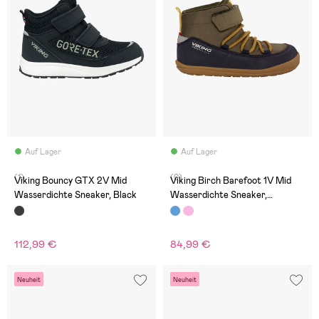
Auf Lager
Auf Lager
(1)
(0)
Viking Bouncy GTX 2V Mid
Viking Birch Barefoot 1V Mid
Wasserdichte Sneaker, Black
Wasserdichte Sneaker,
Navy/Olive
112,99 €
84,99 €
Neuheit
Neuheit