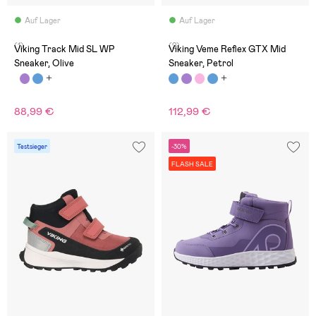
Auf Lager
Auf Lager
(1)
(2)
Viking Track Mid SL WP
Viking Veme Reflex GTX Mid
Sneaker, Olive
Sneaker, Petrol
88,99 €
112,99 €
Testsieger
-30%
FLASH SALE