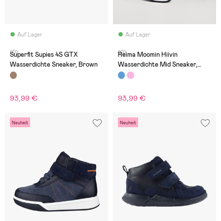
Auf Lager
Auf Lager
(0)
(0)
Superfit Supies 4S GTX
Reima Moomin Hiivin
Wasserdichte Sneaker, Brown
Wasserdichte Mid Sneaker,
Blue Ocean
93,99 €
93,99 €
Neuheit
Neuheit