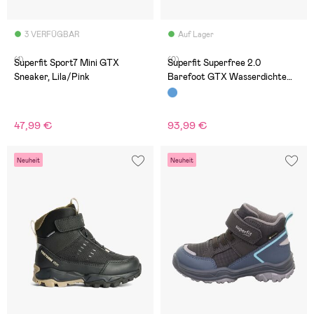
3 VERFÜGBAR
Auf Lager
(1)
(0)
Superfit Sport7 Mini GTX
Superfit Superfree 2.0
Sneaker, Lila/Pink
Barefoot GTX Wasserdichte
Mid Sneaker, Blue
47,99 €
93,99 €
Neuheit
Neuheit