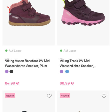
Auf Lager
Auf Lager
(0)
(2)
Viking Aspen Barefoot 2V Mid
Viking Track 2V Mid
Wasserdichte Sneaker, Plum
Wasserdichte Sneaker,
Plum/Multi
84,99 €
88,99 €
Neuheit
Neuheit