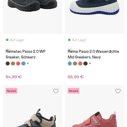
Auf Lager
Auf Lager
(9)
(9)
Reimatec Passo 2.0 WP
Reima Passo 2.0 Wasserdichte
Sneaker, Schwarz
Mid Sneakers, Navy
84,99 €
88,99 €
Neuheit
Neuheit