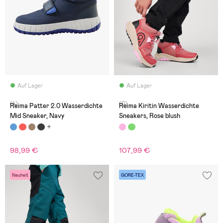
Auf Lager
Auf Lager
(4)
(0)
Reima Patter 2.0 Wasserdichte
Reima Kiritin Wasserdichte
Mid Sneaker, Navy
Sneakers, Rose blush
98,99 €
107,99 €
Neuheit
GORE-TEX