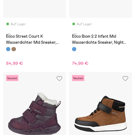
Auf Lager
Auf Lager
(0)
(0)
Ecco Street Court K
Ecco Biom 2.2 Infant Mid
Wasserdichter Mid Sneaker,
Wasserdichte Sneaker, Night
Night Sky/Ombre
Sky
84,99 €
74,99 €
Neuheit
Neuheit