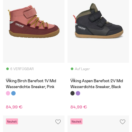
6 VERFÜGBAR
Auf Lager
(0)
(0)
Viking Birch Barefoot 1V Mid
Viking Aspen Barefoot 2V Mid
Wasserdichte Sneaker, Pink
Wasserdichte Sneaker, Black
84,99 €
84,99 €
Neuheit
Neuheit