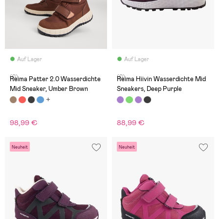
Auf Lager
Auf Lager
(0)
(0)
Reima Patter 2.0 Wasserdichte
Reima Hiivin Wasserdichte Mid
Mid Sneaker, Umber Brown
Sneakers, Deep Purple
98,99 €
88,99 €
Neuheit
Neuheit