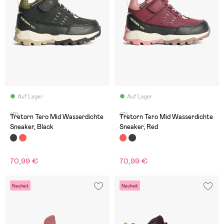
Auf Lager
Auf Lager
(0)
(0)
Tretorn Tero Mid Wasserdichte
Tretorn Tero Mid Wasserdichte
Sneaker, Black
Sneaker, Red
70,99 €
70,99 €
Neuheit
Neuheit