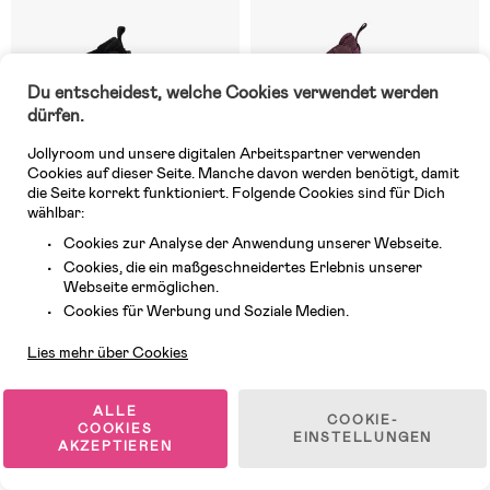
Du entscheidest, welche Cookies verwendet werden
dürfen.
Jollyroom und unsere digitalen Arbeitspartner verwenden
Cookies auf dieser Seite. Manche davon werden benötigt, damit
die Seite korrekt funktioniert. Folgende Cookies sind für Dich
wählbar:
Cookies zur Analyse der Anwendung unserer Webseite.
Cookies, die ein maßgeschneidertes Erlebnis unserer
Auf Lager
Auf Lager
Webseite ermöglichen.
Kundendienst
(0)
(0)
Cookies für Werbung und Soziale Medien.
Viking Epic GTX 1V Mid
Viking QuickGo Mid
Wasserdichte Sneaker, Black
Wasserdichte Sneaker, Plum
Lies mehr über Cookies
117,99 €
107,99 €
ALLE
COOKIE-
COOKIES
EINSTELLUNGEN
AKZEPTIEREN
Neuheit
Neuheit