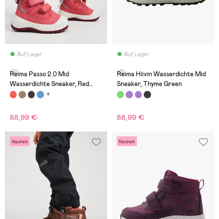
Auf Lager
Auf Lager
(0)
(0)
Reima Passo 2.0 Mid
Reima Hiivin Wasserdichte Mid
Wasserdichte Sneaker, Red
Sneaker, Thyme Green
Clay
88,99 €
88,99 €
Neuheit
Neuheit