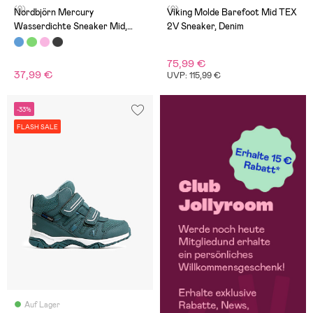
(0)
(0)
Nordbjörn Mercury
Viking Molde Barefoot Mid TEX
Wasserdichte Sneaker Mid,
2V Sneaker, Denim
Marineblau
75,99 €
37,99 €
UVP: 115,99 €
-33%
FLASH SALE
Auf Lager