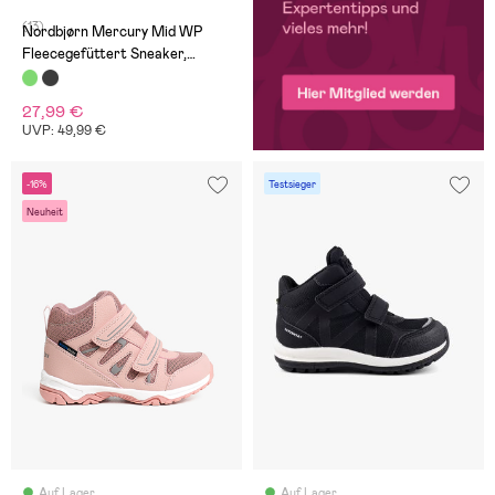
(13)
Nordbjørn Mercury Mid WP
Fleecegefüttert Sneaker,
Sagebrush
27,99 €
UVP: 49,99 €
-16%
Testsieger
Neuheit
Auf Lager
Auf Lager