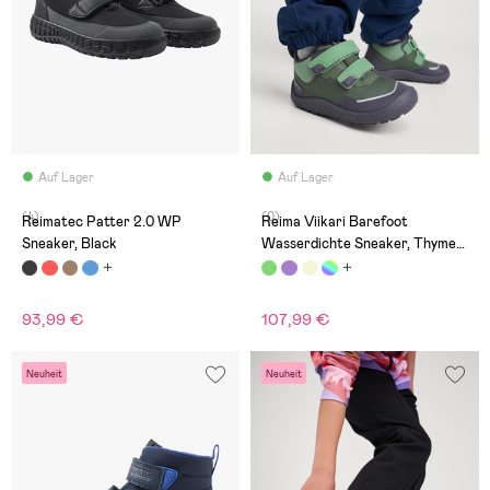
Auf Lager
Auf Lager
(4)
(0)
Reimatec Patter 2.0 WP
Reima Viikari Barefoot
Sneaker, Black
Wasserdichte Sneaker, Thyme
Green
93,99 €
107,99 €
Neuheit
Neuheit