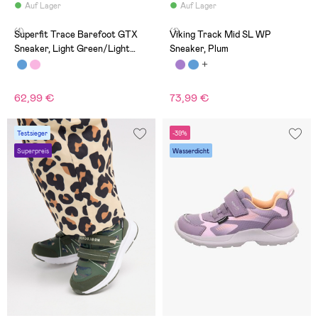
Auf Lager
Auf Lager
(1)
(1)
Superfit Trace Barefoot GTX
Viking Track Mid SL WP
Sneaker, Light Green/Light
Sneaker, Plum
Grey
62,99 €
73,99 €
Testsieger
-39%
Superpreis
Wasserdicht