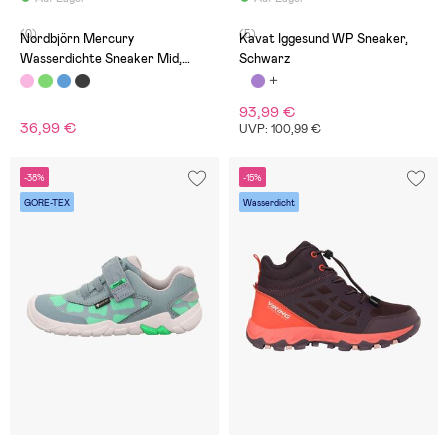
(0)
(5)
Nordbjörn Mercury
Kavat Iggesund WP Sneaker,
Wasserdichte Sneaker Mid,
Schwarz
Rosa
93,99 €
36,99 €
UVP: 100,99 €
-38%
-15%
GORE-TEX
Wasserdicht