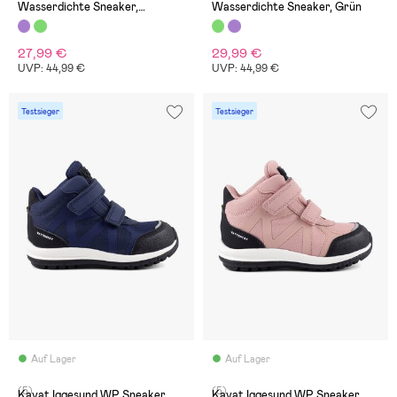
Wasserdichte Sneaker,
Wasserdichte Sneaker, Grün
Burgundy
27,99 €
29,99 €
UVP: 44,99 €
UVP: 44,99 €
Testsieger
Testsieger
Auf Lager
Auf Lager
(5)
(5)
Kavat Iggesund WP Sneaker,
Kavat Iggesund WP Sneaker,