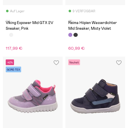
Auf Lager
9 VERFÜGBAR
(4)
(1)
Viking Expower Mid GTX 2V
Reima Hiipien Wasserdichter
Sneaker, Pink
Mid Sneaker, Misty Violet
117,99 €
60,99 €
-42%
Neuheit
GORE-TEX