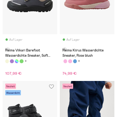
Auf Lager
Auf Lager
(0)
(3)
Reima Viikari Barefoot
Reima Kiirus Wasserdichte
Wasserdichte Sneaker, Soft
Sneaker, Rose blush
Black
107,99 €
74,99 €
Neuheit
Neuheit
Wasserdicht