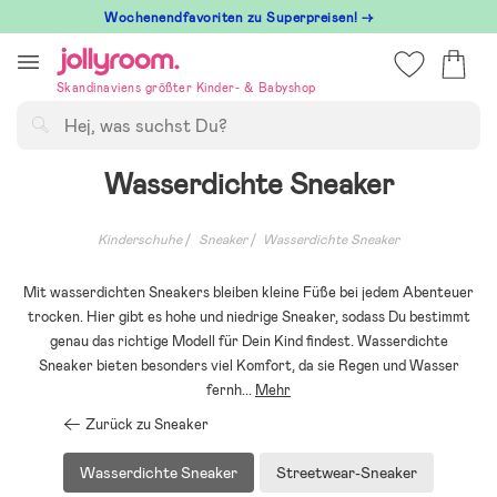
Hoppa
Wochenendfavoriten zu Superpreisen! →
till
innehållet
Skandinaviens größter Kinder- & Babyshop
Suchen
Wasserdichte Sneaker
Kinderschuhe
Sneaker
Wasserdichte Sneaker
Mit wasserdichten Sneakers bleiben kleine Füße bei jedem Abenteuer
trocken. Hier gibt es hohe und niedrige Sneaker, sodass Du bestimmt
genau das richtige Modell für Dein Kind findest. Wasserdichte
Sneaker bieten besonders viel Komfort, da sie Regen und Wasser
fernh
...
Mehr
Zurück zu Sneaker
Wasserdichte Sneaker
Streetwear-Sneaker