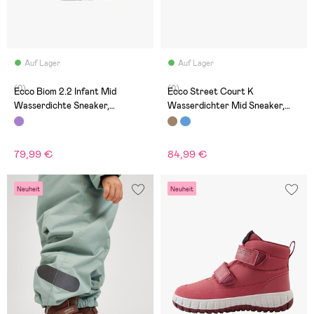
Auf Lager
Auf Lager
(0)
(0)
Ecco Biom 2.2 Infant Mid
Ecco Street Court K
Wasserdichte Sneaker,
Wasserdichter Mid Sneaker,
Mauve/Night Shade Barolo
Black/Camel
79,99 €
84,99 €
Neuheit
Neuheit