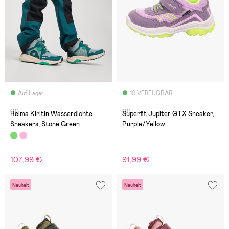
Auf Lager
10 VERFÜGBAR
(0)
(0)
Reima Kiritin Wasserdichte
Superfit Jupiter GTX Sneaker,
Sneakers, Stone Green
Purple/Yellow
107,99 €
91,99 €
Neuheit
Neuheit