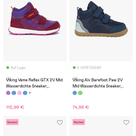
Auf Lager
6 VERFÜGBAR
(0)
(0)
Viking Veme Reflex GTX 2V Mid
Viking Alv Barefoot Paw 2V
Wasserdichte Sneaker,
Mid Wasserdichte Sneaker,
Burgundy/Violet
Navy
112,99 €
74,99 €
Neuheit
Neuheit