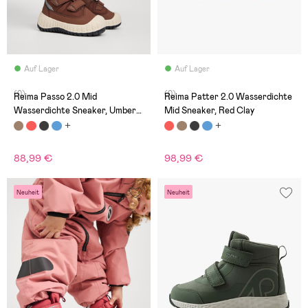
Auf Lager
Auf Lager
(0)
(0)
Reima Passo 2.0 Mid
Reima Patter 2.0 Wasserdichte
Wasserdichte Sneaker, Umber
Mid Sneaker, Red Clay
Brown
88,99 €
98,99 €
Neuheit
Neuheit