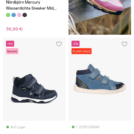
(0)
Nordbjörn Mercury
Wasserdichte Sneaker Mid,
Grün
36,99 €
-14%
-31%
Neuheit
FLASH SALE
Auf Lager
7 VERFÜGBAR