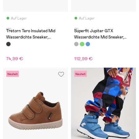
Auf Lager
Auf Lager
(0)
(1)
Tretorn Tero Insulated Mid
Superfit Jupiter GTX
Wasserdichte Sneaker,
Wasserdichte Mid Sneaker,
Schwarz
Grey/Blue
74,99 €
112,99 €
Neuheit
Neuheit