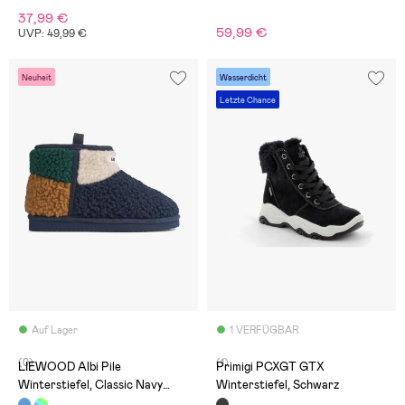
37,99 €
59,99 €
UVP: 49,99 €
Neuheit
Wasserdicht
Letzte Chance
Auf Lager
1 VERFÜGBAR
(0)
(1)
LIEWOOD Albi Pile
Primigi PCXGT GTX
Winterstiefel, Classic Navy
Winterstiefel, Schwarz
Multi Mix