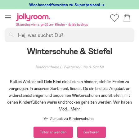
Hoppa
Wochenendfavoriten zu Superpreisen! →
till
innehållet
Skandinaviens größter Kinder- & Babyshop
Suchen
Winterschuhe & Stiefel
Kinderschuhe
Winterschuhe & Stiefel
Kaltes Wetter soll Dein Kind nicht daran hindern, sich im Freien zu
vergnügen. In unserem Sortiment findest Du ein breites Angebot an
widerstandsfähigen und bequemen Winterschuhen und Stiefeln, mit
denen Kinderfüßchen warm und trocken gehalten werden. Wir haben
Mod
...
Mehr
Zurück zu Kinderschuhe
Filter anwenden
Sortieren