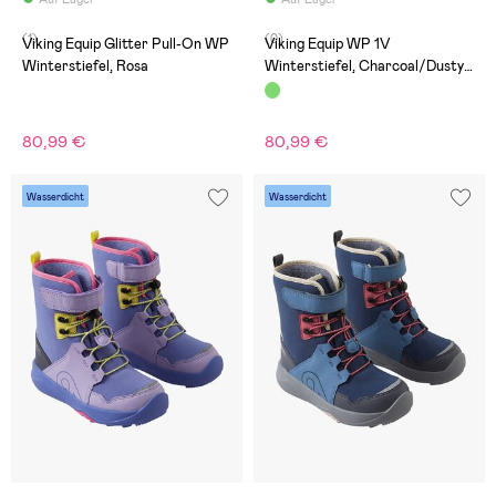
(1)
(0)
Viking Equip Glitter Pull-On WP
Viking Equip WP 1V
Winterstiefel, Rosa
Winterstiefel, Charcoal/Dusty
Pink
80,99 €
80,99 €
Wasserdicht
Wasserdicht