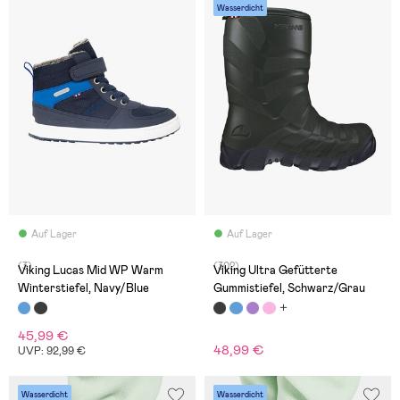
Wasserdicht
Auf Lager
Auf Lager
(3)
(302)
Viking Lucas Mid WP Warm
Viking Ultra Gefütterte
Winterstiefel, Navy/Blue
Gummistiefel, Schwarz/Grau
45,99 €
48,99 €
UVP: 92,99 €
Wasserdicht
Wasserdicht