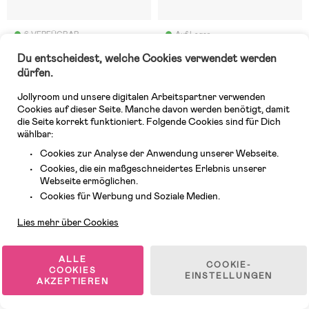
6 VERFÜGBAR
Auf Lager
Du entscheidest, welche Cookies verwendet werden
(3)
(0)
Viking Ebba WP Winterstiefel,
Primigi PHHGT GTX
dürfen.
Antiquerose
Winterstiefel, Schwarz
Jollyroom und unsere digitalen Arbeitspartner verwenden
Cookies auf dieser Seite. Manche davon werden benötigt, damit
71,99 €
103,99 €
die Seite korrekt funktioniert. Folgende Cookies sind für Dich
UVP: 79,99 €
UVP: 109,99 €
wählbar:
Cookies zur Analyse der Anwendung unserer Webseite.
Cookies, die ein maßgeschneidertes Erlebnis unserer
Webseite ermöglichen.
Kundendienst
Cookies für Werbung und Soziale Medien.
Lies mehr über Cookies
ALLE
COOKIE-
COOKIES
EINSTELLUNGEN
AKZEPTIEREN