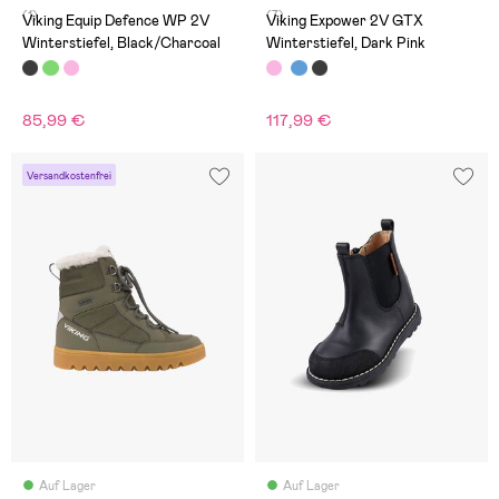
(1)
(7)
Viking Equip Defence WP 2V
Viking Expower 2V GTX
Winterstiefel, Black/Charcoal
Winterstiefel, Dark Pink
85,99 €
117,99 €
Versandkostenfrei
Auf Lager
Auf Lager