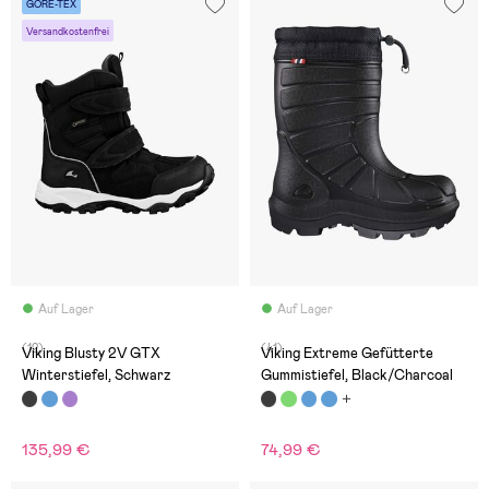
GORE-TEX
Versandkostenfrei
Auf Lager
Auf Lager
(12)
(41)
Viking Blusty 2V GTX
Viking Extreme Gefütterte
Winterstiefel, Schwarz
Gummistiefel, Black/Charcoal
135,99 €
74,99 €