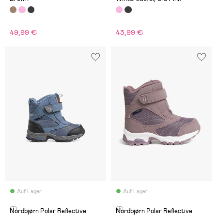
49,99 €
43,99 €
Auf Lager
Auf Lager
(7)
(3)
Nordbjørn Polar Reflective
Nordbjørn Polar Reflective