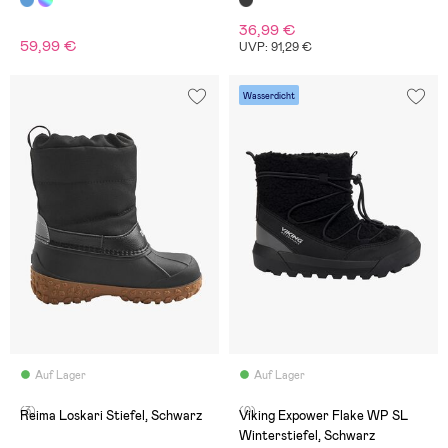
36,99 €
59,99 €
UVP: 91,29 €
Wasserdicht
Auf Lager
Auf Lager
(3)
(0)
Reima Loskari Stiefel, Schwarz
Viking Expower Flake WP SL
Winterstiefel, Schwarz