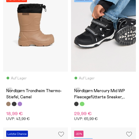
Auf Lager
Auf Lager
(13)
(13)
Nordbjørn Trondheim Thermo-
Nordbjørn Mercury Mid WP
Stiefel, Camel
Fleecegefütterte Sneaker,
Black/White
18,99 €
29,99 €
UVP: 43,99 €
UVP: 65,99 €
Letzte Chance
-20%