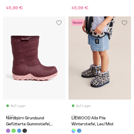
45,99 €
45,99 €
Neuheit
Auf Lager
Auf Lager
(102)
(0)
Nordbjörn Grundsund
LIEWOOD Albi Pile
Gefütterte Gummistiefel,
Winterstiefel, Leo/Mist
Oxblood