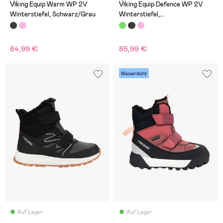
(3)
(1)
Viking Equip Warm WP 2V
Viking Equip Defence WP 2V
Winterstiefel, Schwarz/Grau
Winterstiefel,
Huntinggreen/Olive
84,99 €
85,99 €
Wasserdicht
Auf Lager
Auf Lager