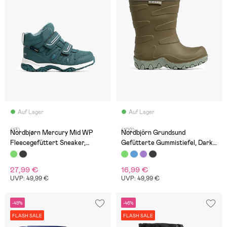
Auf Lager
Auf Lager
(13)
(102)
Nordbjørn Mercury Mid WP
Nordbjörn Grundsund
Fleecegefüttert Sneaker,
Gefütterte Gummistiefel, Dark
Sagebrush
Olive
27,99 €
16,99 €
UVP: 49,99 €
UVP: 49,99 €
-49%
-46%
FLASH SALE
FLASH SALE