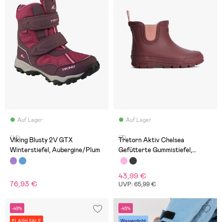
Auf Lager
Auf Lager
(41)
(3)
Viking Blusty 2V GTX
Tretorn Aktiv Chelsea
Winterstiefel, Aubergine/Plum
Gefütterte Gummistiefel,
Burgundy
43,99 €
76,93 €
UVP: 65,99 €
-49%
-45%
FLASH SALE
Wasserdicht