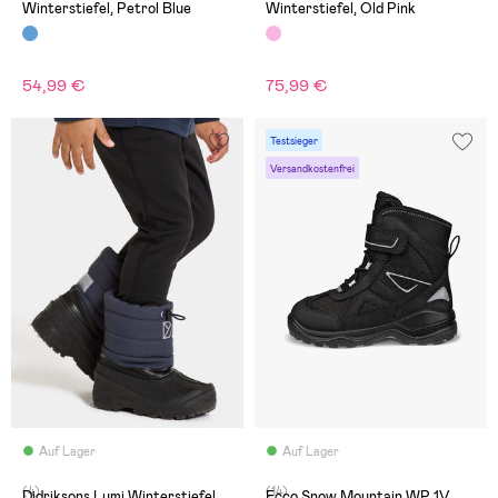
Winterstiefel, Petrol Blue
Winterstiefel, Old Pink
54,99 €
75,99 €
Testsieger
Versandkostenfrei
Auf Lager
Auf Lager
(4)
(14)
Didriksons Lumi Winterstiefel,
Ecco Snow Mountain WP 1V