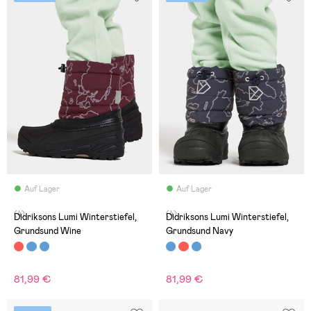
Auf Lager
Auf Lager
(4)
(4)
Didriksons Lumi Winterstiefel,
Didriksons Lumi Winterstiefel,
Grundsund Wine
Grundsund Navy
81,99 €
81,99 €