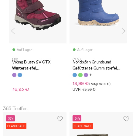
Auf Lager
Auf Lager
(41)
(102)
(1
Viking Blusty 2V GTX
Nordbjörn Grundsund
N
Winterstiefel,
Gefütterte Gummistiefel,
T
Aubergine/Plum
Bijou Blue
18,99 €
1
(
Mitgl.
15,99 €
)
76,93 €
UVP: 49,99 €
U
363 Treffer.
-33%
-54%
FLASH SALE
FLASH SALE