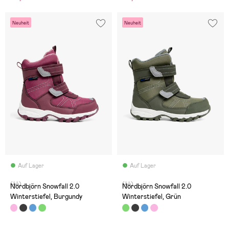
Neuheit
Neuheit
Auf Lager
Auf Lager
(44)
(44)
Nordbjörn Snowfall 2.0
Nordbjörn Snowfall 2.0
Winterstiefel, Burgundy
Winterstiefel, Grün