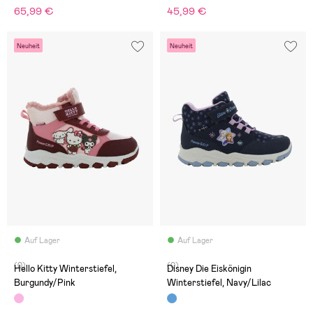
65,99 €
45,99 €
Neuheit
Neuheit
Auf Lager
Auf Lager
(0)
(0)
Hello Kitty Winterstiefel,
Disney Die Eiskönigin
Burgundy/Pink
Winterstiefel, Navy/Lilac