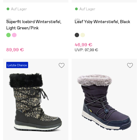
Auf Lager
Auf Lager
(0)
(0)
Superfit Icebird Winterstiefel,
Leaf Ysby Winterstiefel, Black
Light Green/Pink
46,99 €
89,99 €
UVP: 97,99 €
Letzte Chance