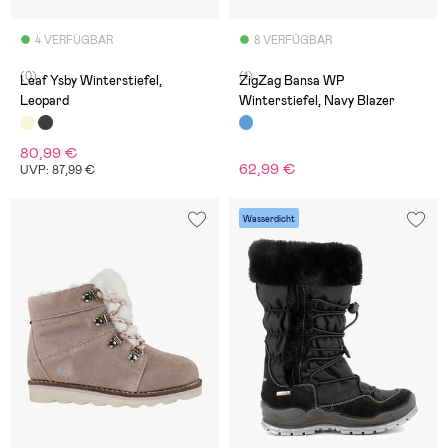
4 VERFÜGBAR
8 VERFÜGBAR
(0)
(1)
Leaf Ysby Winterstiefel,
ZigZag Bansa WP
Leopard
Winterstiefel, Navy Blazer
80,99 €
62,99 €
UVP: 87,99 €
Wasserdicht