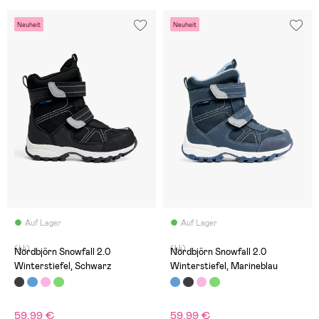
Neuheit
Neuheit
Auf Lager
Auf Lager
(44)
(44)
Nordbjörn Snowfall 2.0
Nordbjörn Snowfall 2.0
Winterstiefel, Schwarz
Winterstiefel, Marineblau
59,99 €
59,99 €