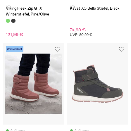
(0)
(0)
Viking Fleek Zip GTX
Kavat XC Bellö Stiefel, Black
Winterstiefel, Pine/Olive
74,99 €
121,99 €
UVP: 80,99 €
Wasserdicht
Auf Lager
Auf Lager