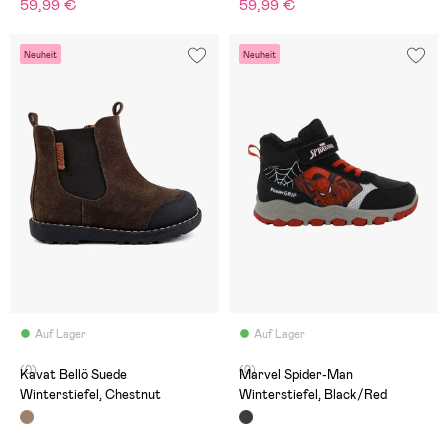
59,99 €
59,99 €
Neuheit
Neuheit
Auf Lager
Auf Lager
(0)
(0)
Kavat Bellö Suede
Marvel Spider-Man
Winterstiefel, Chestnut
Winterstiefel, Black/Red