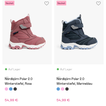
Neuheit
Neuheit
Auf Lager
Auf Lager
(0)
(0)
Nordbjörn Polar 2.0
Nordbjörn Polar 2.0
Winterstiefel, Rosa
Winterstiefel, Marineblau
54,99 €
54,99 €