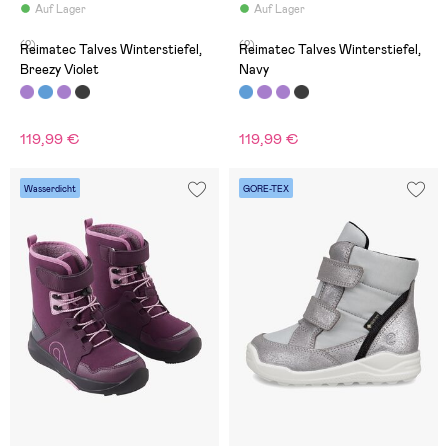
Auf Lager
Auf Lager
(2)
(2)
Reimatec Talves Winterstiefel,
Reimatec Talves Winterstiefel,
Breezy Violet
Navy
119,99 €
119,99 €
Wasserdicht
GORE-TEX