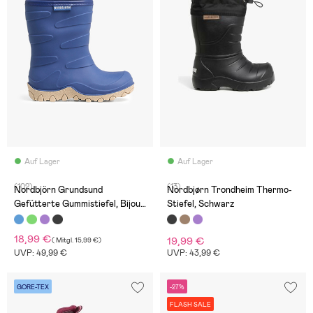
Auf Lager
Auf Lager
(102)
(13)
Nordbjörn Grundsund
Nordbjørn Trondheim Thermo-
Gefütterte Gummistiefel, Bijou
Stiefel, Schwarz
Blue
18,99 €
19,99 €
(
Mitgl.
15,99 €
)
UVP: 49,99 €
UVP: 43,99 €
GORE-TEX
-27%
FLASH SALE