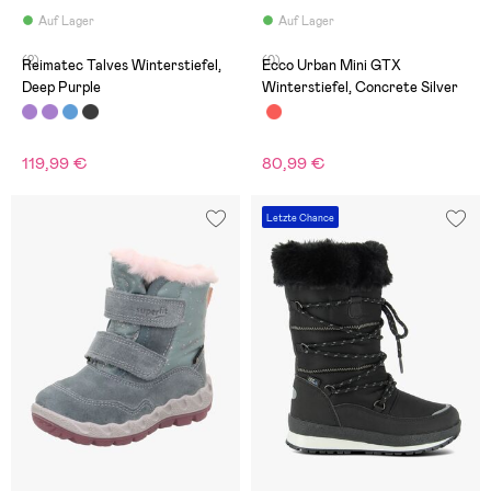
Auf Lager
Auf Lager
(2)
(0)
Reimatec Talves Winterstiefel,
Ecco Urban Mini GTX
Deep Purple
Winterstiefel, Concrete Silver
119,99 €
80,99 €
Letzte Chance