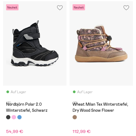
Neuheit
Neuheit
Auf Lager
Auf Lager
(0)
(0)
Nordbjörn Polar 2.0
Wheat Milan Tex Winterstiefel,
Winterstiefel, Schwarz
Dry Wood Snow Flower
54,99 €
112,99 €