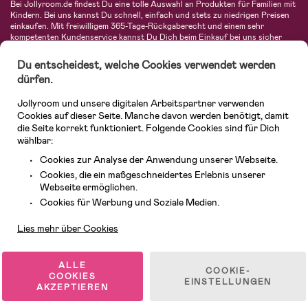
Bei Jollyroom.de findest Du eine tolle Auswahl an Produkten für Familien mit
Kindern. Bei uns kannst Du schnell, einfach und stets zu niedrigen Preisen
einkaufen. Mit freiwilligem 365-Tage-Rückgaberecht und einem sehr
kompetenten Kundenservice kannst Du Dich beim Einkauf bei uns sicher
fühlen. In unserem Sortiment findest Du unter anderem Kinderwagen,
Autositze, Kinder- und Babymode, Produkte für Mütter und eine Menge
Du entscheidest, welche Cookies verwendet werden
fantastischer Einrichtungsgegenstände, Spielsachen, Babyprodukte und
dürfen.
vieles mehr. Wir haben Produkte von bekannten Herstellern wie Britax, Maxi-
Cosi, Hauck, Baby Jogger, Ergobaby, Didriksons, KidKraft, Ergobaby, Philips
Jollyroom und unsere digitalen Arbeitspartner verwenden
Avent, Jack Wolfskin, Cybex, LEGO und vielen mehr. Schau Dich um in
unserer vielfältigen Online-Boutique für Kinder & Babys. Willkommen!
Cookies auf dieser Seite. Manche davon werden benötigt, damit
die Seite korrekt funktioniert. Folgende Cookies sind für Dich
wählbar:
Cookies zur Analyse der Anwendung unserer Webseite.
Cookies, die ein maßgeschneidertes Erlebnis unserer
Webseite ermöglichen.
Kundendienst
Cookies für Werbung und Soziale Medien.
Lies mehr über Cookies
© 2026 Jollyroom GmbH. Alle Rechte vorbehalten.
ALLE
COOKIE-
COOKIES
EINSTELLUNGEN
AKZEPTIEREN