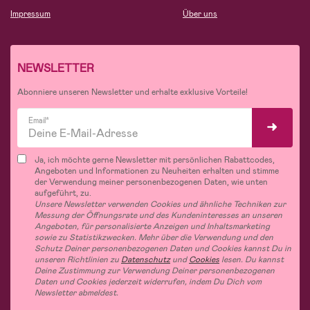
Impressum
Über uns
NEWSLETTER
Abonniere unseren Newsletter und erhalte exklusive Vorteile!
Email*
Ja, ich möchte gerne Newsletter mit persönlichen Rabattcodes,
Angeboten und Informationen zu Neuheiten erhalten und stimme
der Verwendung meiner personenbezogenen Daten, wie unten
aufgeführt, zu.
Unsere Newsletter verwenden Cookies und ähnliche Techniken zur
Messung der Öffnungsrate und des Kundeninteresses an unseren
Angeboten, für personalisierte Anzeigen und Inhaltsmarketing
sowie zu Statistikzwecken. Mehr über die Verwendung und den
Schutz Deiner personenbezogenen Daten und Cookies kannst Du in
unseren Richtlinien zu
Datenschutz
und
Cookies
lesen. Du kannst
Deine Zustimmung zur Verwendung Deiner personenbezogenen
Daten und Cookies jederzeit widerrufen, indem Du Dich vom
Newsletter abmeldest.