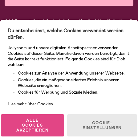
Bei Jollyroom.de findest Du eine tolle Auswahl an Produkten für Familien mit
Kindern. Bei uns kannst Du schnell, einfach und stets zu niedrigen Preisen
Du entscheidest, welche Cookies verwendet werden
einkaufen. Mit freiwilligem 365-Tage-Rückgaberecht und einem sehr
kompetenten Kundenservice kannst Du Dich beim Einkauf bei uns sicher
dürfen.
fühlen. In unserem Sortiment findest Du unter anderem Kinderwagen,
Autositze, Kinder- und Babymode, Produkte für Mütter und eine Menge
Jollyroom und unsere digitalen Arbeitspartner verwenden
fantastischer Einrichtungsgegenstände, Spielsachen, Babyprodukte und
Cookies auf dieser Seite. Manche davon werden benötigt, damit
vieles mehr. Wir haben Produkte von bekannten Herstellern wie Britax, Maxi-
die Seite korrekt funktioniert. Folgende Cookies sind für Dich
Cosi, Hauck, Baby Jogger, Ergobaby, Didriksons, KidKraft, Ergobaby, Philips
wählbar:
Avent, Jack Wolfskin, Cybex, LEGO und vielen mehr. Schau Dich um in
unserer vielfältigen Online-Boutique für Kinder & Babys. Willkommen!
Cookies zur Analyse der Anwendung unserer Webseite.
Cookies, die ein maßgeschneidertes Erlebnis unserer
Webseite ermöglichen.
Kundendienst
Cookies für Werbung und Soziale Medien.
Lies mehr über Cookies
ALLE
COOKIE-
COOKIES
EINSTELLUNGEN
AKZEPTIEREN
© 2026 Jollyroom GmbH. Alle Rechte vorbehalten.