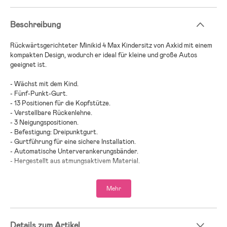
Beschreibung
Rückwärtsgerichteter Minikid 4 Max Kindersitz von Axkid mit einem
kompakten Design, wodurch er ideal für kleine und große Autos
geeignet ist.
- Wächst mit dem Kind.
- Fünf-Punkt-Gurt.
- 13 Positionen für die Kopfstütze.
- Verstellbare Rückenlehne.
- 3 Neigungspositionen.
- Befestigung: Dreipunktgurt.
- Gurtführung für eine sichere Installation.
- Automatische Unterverankerungsbänder.
- Hergestellt aus atmungsaktivem Material.
- Kompaktes Design.
- Viel Beinfreiheit für Dein Kind.
Mehr
- SIP – Side Impact Protection (Seitenaufprallschutz).
- Abnehmbarer, waschbarer Bezug.
- Plustest-geprüft.
- Zugelassen nach i-Size und UN R129.
Details zum Artikel