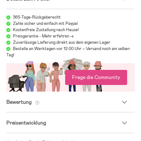
- Empfohlene Größe: 61-125 cm.
- Maximalbelastung: 36 kg.
365-Tage-Rückgaberecht
- Altersempfehlung: ab 6 Monaten bis 7 Jahre.
Zahle sicher und einfach mit Paypal
Kostenfreie Zustellung nach Hause!
Preisgarantie - Mehr erfahren ->
Zuverlässige Lieferung direkt aus dem eigenen Lager
Bestelle an Werktagen vor 12:00 Uhr – Versand noch am selben
Tag!
Frage die Community
Bewertung
Preisentwicklung