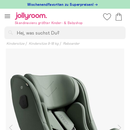
Hoppa
Wochenendfavoriten zu Superpreisen! →
till
innehållet
Skandinaviens größter Kinder- & Babyshop
Suchen
Kindersitze
Kindersitze 9-18 kg
Reboarder