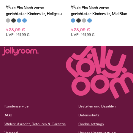
(1)
(1)
Thule Elm Nach vorne
Thule Elm Nach vorne
gerichteter Kindersitz, Hellgrau
gerichteter Kindersitz, Mid Blue
428,99 €
428,99 €
UVP: 461,99 €
UVP: 461,99 €
Kundenservice
Bestellen und Bezahlen
AGB
Datenschutz
Widerrufsrecht, Retouren & Garantie
Cookie settings