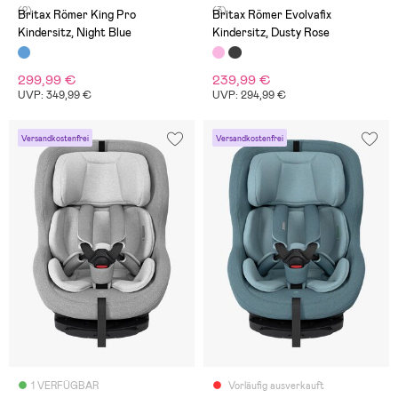
(2)
(3)
Britax Römer King Pro
Britax Römer Evolvafix
Kindersitz, Night Blue
Kindersitz, Dusty Rose
299,99 €
239,99 €
UVP: 349,99 €
UVP: 294,99 €
Versandkostenfrei
Versandkostenfrei
1 VERFÜGBAR
Vorläufig ausverkauft