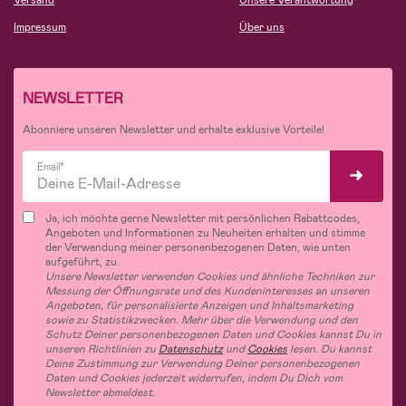
Versand
Unsere Verantwortung
Impressum
Über uns
NEWSLETTER
Abonniere unseren Newsletter und erhalte exklusive Vorteile!
Email*
Ja, ich möchte gerne Newsletter mit persönlichen Rabattcodes,
Angeboten und Informationen zu Neuheiten erhalten und stimme
der Verwendung meiner personenbezogenen Daten, wie unten
aufgeführt, zu.
Unsere Newsletter verwenden Cookies und ähnliche Techniken zur
Messung der Öffnungsrate und des Kundeninteresses an unseren
Angeboten, für personalisierte Anzeigen und Inhaltsmarketing
sowie zu Statistikzwecken. Mehr über die Verwendung und den
Schutz Deiner personenbezogenen Daten und Cookies kannst Du in
unseren Richtlinien zu
Datenschutz
und
Cookies
lesen. Du kannst
Deine Zustimmung zur Verwendung Deiner personenbezogenen
Daten und Cookies jederzeit widerrufen, indem Du Dich vom
Newsletter abmeldest.