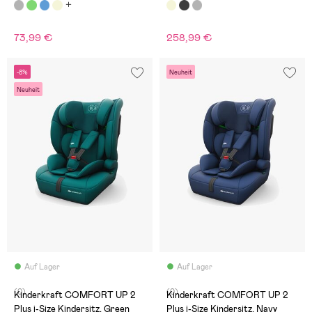
73,99 €
258,99 €
-8%
Neuheit
Neuheit
Auf Lager
Auf Lager
(0)
(0)
Kinderkraft COMFORT UP 2
Kinderkraft COMFORT UP 2
Plus i-Size Kindersitz, Green
Plus i-Size Kindersitz, Navy