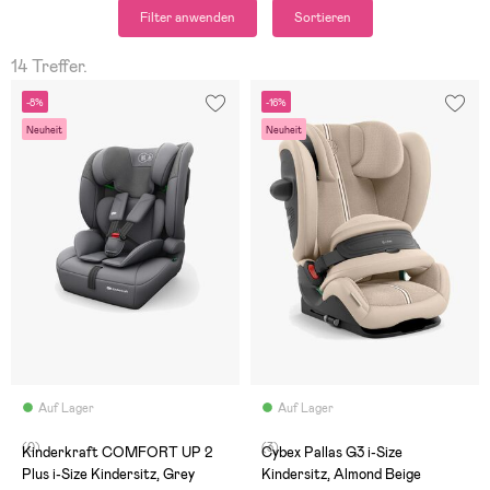
Filter anwenden
Sortieren
14 Treffer.
-8%
-16%
Neuheit
Neuheit
Auf Lager
Auf Lager
(0)
(3)
Kinderkraft COMFORT UP 2
Cybex Pallas G3 i-Size
Plus i-Size Kindersitz, Grey
Kindersitz, Almond Beige