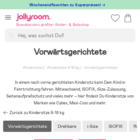
Hoppa
Wochenendfavoriten zu Superpreisen! →
till
innehållet
Skandinaviens größter Kinder- & Babyshop
Suchen
Vorwärtsgerichtete
Kindersitze
Kindersitze 9-18 kg
Vorwärtsgerichtete
In einem nach vorne gerichteten Kindersitz kann Dein Kind in
Fahrtrichtung fahren. Mitwachsend, ISOFIX, iSize-Zulassung,
Seitenaufprallschutz und vieles mehr – hier findest Du Kindersitze von
Marken wie Cybex, Maxi-Cosi und mehr.
Zurück zu Kindersitze 9-18 kg
Vorwärtsgerichtete
Drehbare
i-Size
ISOFIX
Re