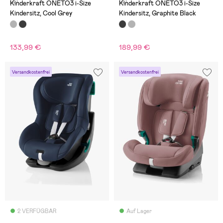
(8)
(8)
Kinderkraft ONETO3 i-Size
Kinderkraft ONETO3 i-Size
Kindersitz, Cool Grey
Kindersitz, Graphite Black
133,99 €
189,99 €
Versandkostenfrei
Versandkostenfrei
2 VERFÜGBAR
Auf Lager