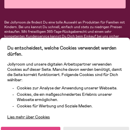
Bei Jollyroom.de findest Du eine tolle Auswahl an Produkten für Familien mit
Kindern. Bei uns kannst Du schnell, einfach und stets zu niedrigen Preisen
einkaufen. Mit freiwilligem 365-Tage-Rückgaberecht und einem sehr
kompetenten Kundenservice kannst Du Dich beim Einkauf bei uns sicher
fühlen. In unserem Sortiment findest Du unter anderem Kinderwagen,
Autositze, Kinder- und Babymode, Produkte für Mütter und eine Menge
Du entscheidest, welche Cookies verwendet werden
fantastischer Einrichtungsgegenstände, Spielsachen, Babyprodukte und
dürfen.
vieles mehr. Wir haben Produkte von bekannten Herstellern wie Britax, Maxi-
Cosi, Hauck, Baby Jogger, Ergobaby, Didriksons, KidKraft, Ergobaby, Philips
Jollyroom und unsere digitalen Arbeitspartner verwenden
Avent, Jack Wolfskin, Cybex, LEGO und vielen mehr. Schau Dich um in
unserer vielfältigen Online-Boutique für Kinder & Babys. Willkommen!
Cookies auf dieser Seite. Manche davon werden benötigt, damit
die Seite korrekt funktioniert. Folgende Cookies sind für Dich
wählbar:
Cookies zur Analyse der Anwendung unserer Webseite.
Cookies, die ein maßgeschneidertes Erlebnis unserer
Webseite ermöglichen.
Kundendienst
Cookies für Werbung und Soziale Medien.
Lies mehr über Cookies
© 2026 Jollyroom GmbH. Alle Rechte vorbehalten.