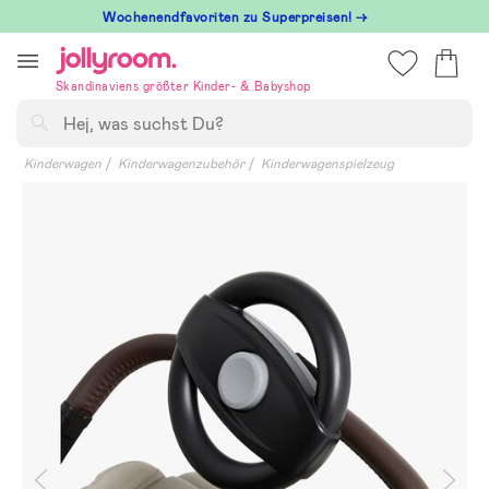
Hoppa
Wochenendfavoriten zu Superpreisen! →
till
innehållet
Skandinaviens größter Kinder- & Babyshop
Suchen
Kinderwagen
Kinderwagenzubehör
Kinderwagenspielzeug