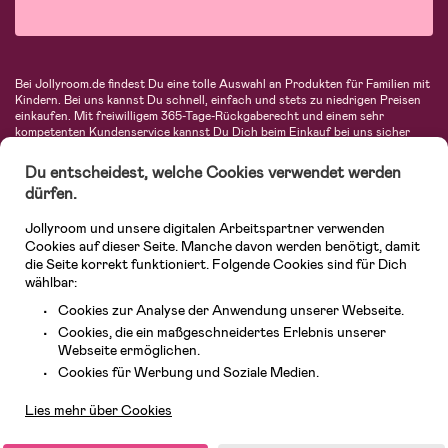
Bei Jollyroom.de findest Du eine tolle Auswahl an Produkten für Familien mit
Kindern. Bei uns kannst Du schnell, einfach und stets zu niedrigen Preisen
einkaufen. Mit freiwilligem 365-Tage-Rückgaberecht und einem sehr
kompetenten Kundenservice kannst Du Dich beim Einkauf bei uns sicher
fühlen. In unserem Sortiment findest Du unter anderem Kinderwagen,
Autositze, Kinder- und Babymode, Produkte für Mütter und eine Menge
Du entscheidest, welche Cookies verwendet werden
fantastischer Einrichtungsgegenstände, Spielsachen, Babyprodukte und
dürfen.
vieles mehr. Wir haben Produkte von bekannten Herstellern wie Britax, Maxi-
Cosi, Hauck, Baby Jogger, Ergobaby, Didriksons, KidKraft, Ergobaby, Philips
Jollyroom und unsere digitalen Arbeitspartner verwenden
Avent, Jack Wolfskin, Cybex, LEGO und vielen mehr. Schau Dich um in
unserer vielfältigen Online-Boutique für Kinder & Babys. Willkommen!
Cookies auf dieser Seite. Manche davon werden benötigt, damit
die Seite korrekt funktioniert. Folgende Cookies sind für Dich
wählbar:
Cookies zur Analyse der Anwendung unserer Webseite.
Cookies, die ein maßgeschneidertes Erlebnis unserer
Webseite ermöglichen.
Kundendienst
Cookies für Werbung und Soziale Medien.
Lies mehr über Cookies
© 2026 Jollyroom GmbH. Alle Rechte vorbehalten.