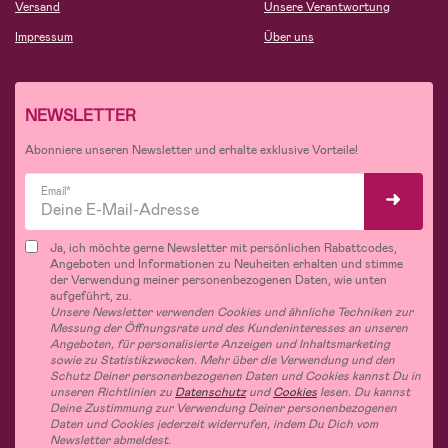
Versand
Unsere Verantwortung
Impressum
Über uns
NEWSLETTER
Abonniere unseren Newsletter und erhalte exklusive Vorteile!
Email*
Ja, ich möchte gerne Newsletter mit persönlichen Rabattcodes,
Angeboten und Informationen zu Neuheiten erhalten und stimme
der Verwendung meiner personenbezogenen Daten, wie unten
aufgeführt, zu.
Unsere Newsletter verwenden Cookies und ähnliche Techniken zur
Messung der Öffnungsrate und des Kundeninteresses an unseren
Angeboten, für personalisierte Anzeigen und Inhaltsmarketing
sowie zu Statistikzwecken. Mehr über die Verwendung und den
Schutz Deiner personenbezogenen Daten und Cookies kannst Du in
unseren Richtlinien zu
Datenschutz
und
Cookies
lesen. Du kannst
Deine Zustimmung zur Verwendung Deiner personenbezogenen
Daten und Cookies jederzeit widerrufen, indem Du Dich vom
Newsletter abmeldest.