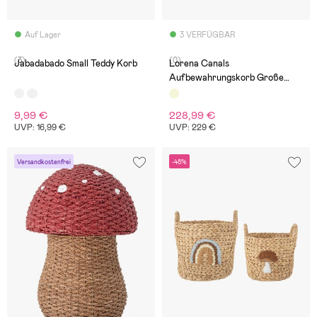
Auf Lager
3 VERFÜGBAR
(3)
(0)
Jabadabado Small Teddy Korb
Lorena Canals
Aufbewahrungskorb Große
Rakete
9,99 €
228,99 €
UVP: 16,99 €
UVP: 229 €
Versandkostenfrei
-48%