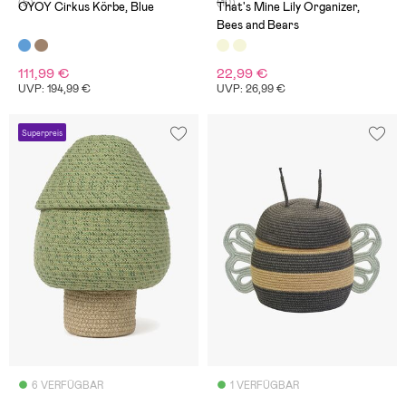
(5)
(10)
OYOY Cirkus Körbe, Blue
That's Mine Lily Organizer,
Bees and Bears
111,99 €
22,99 €
UVP: 194,99 €
UVP: 26,99 €
Superpreis
6 VERFÜGBAR
1 VERFÜGBAR