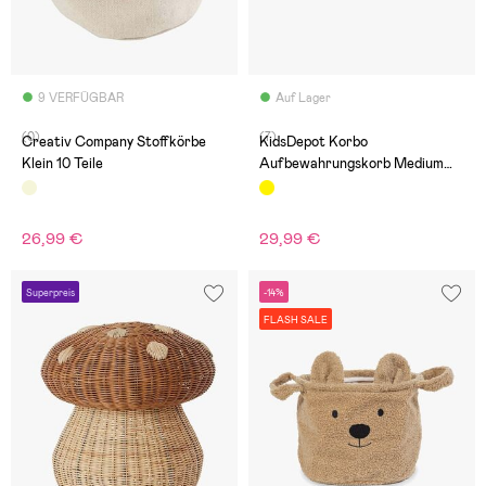
9 VERFÜGBAR
Auf Lager
(0)
(7)
Creativ Company Stoffkörbe
KidsDepot Korbo
Klein 10 Teile
Aufbewahrungskorb Medium
2er-Pack, Gelb
26,99 €
29,99 €
Superpreis
-14%
FLASH SALE