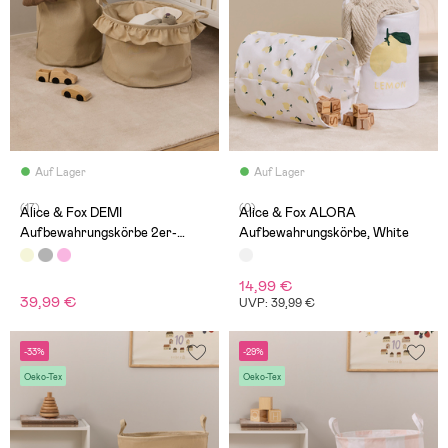
Auf Lager
Auf Lager
(17)
(0)
Alice & Fox DEMI
Alice & Fox ALORA
Aufbewahrungskörbe 2er-
Aufbewahrungskörbe, White
Pack, Beige Linen
14,99 €
39,99 €
UVP: 39,99 €
-33%
-29%
Oeko-Tex
Oeko-Tex