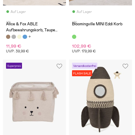
Auf Lager
Auf Lager
(2)
(0)
Alice & Fox ABLE
Bloomingville MINI Eddi Korb
Aufbewahrungskorb, Taupe
Linen
11,99 €
102,99 €
UVP: 39,99 €
UVP: 179,99 €
Superpreis
Versandkostenfrei
FLASH SALE