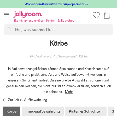
Hoppa
Wochenendfavoriten zu Superpreisen! →
till
innehållet
Skandinaviens größter Kinder- & Babyshop
Suchen
Körbe
Kinderzimmer
Aufbewahrung
Körbe
In Aufbewahrungskörben können Spielsachen und KrimsKrams auf
einfache und praktische Art und Weise aufbewahrt werden. In
unserem Sortiment findest Du eine breite Auswahl an schönen und
geräumigen Körben, die nicht nur ihren Zweck erfüllen, sondern auch
ein schickes
...
Mehr
Zurück zu Aufbewahrung
Körbe
Hängeaufbewahrung
Kisten & Schachteln
Sc