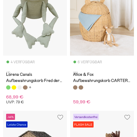
4 VERFÜGBAR
6 VERFÜGBAR
(1)
(4)
Lorena Canals
Alice & Fox
Aufbewahrungskorb Fred der
Aufbewahrungskorb CARTER,
Frosch
Natur
68,99 €
59,99 €
UVP: 79 €
-44%
Versandkostenfrei
Letzte Chance
FLASH SALE