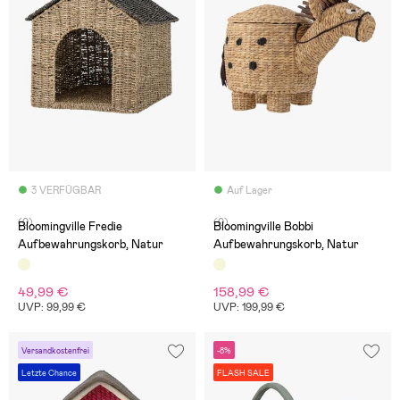
3 VERFÜGBAR
Auf Lager
(0)
(0)
Bloomingville Fredie
Bloomingville Bobbi
Aufbewahrungskorb, Natur
Aufbewahrungskorb, Natur
49,99 €
158,99 €
UVP: 99,99 €
UVP: 199,99 €
Versandkostenfrei
-8%
Letzte Chance
FLASH SALE