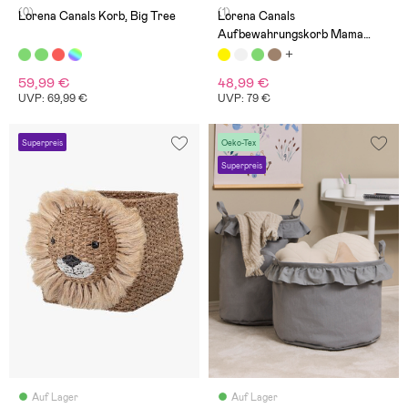
(0)
(1)
Lorena Canals Korb, Big Tree
Lorena Canals
Aufbewahrungskorb Mama
Biene
59,99 €
48,99 €
UVP: 69,99 €
UVP: 79 €
Superpreis
Oeko-Tex
Superpreis
Auf Lager
Auf Lager