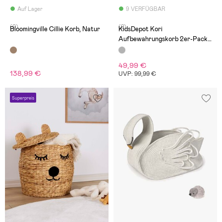
Auf Lager
9 VERFÜGBAR
(0)
(2)
Bloomingville Cillie Korb, Natur
KidsDepot Kori
Aufbewahrungskorb 2er-Pack,
Grey/Natural
49,99 €
138,99 €
UVP: 99,99 €
Superpreis