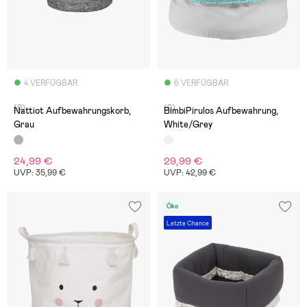
4 VERFÜGBAR
6 VERFÜGBAR
(0)
(0)
Nattiot Aufbewahrungskorb,
BimbiPirulos Aufbewahrung,
Grau
White/Grey
24,99 €
29,99 €
UVP: 35,99 €
UVP: 42,99 €
Öko
Letzte Chance