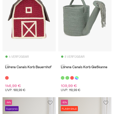
4 VERFÜGBAR
8 VERFÜGBAR
(0)
(0)
Lorena Canals Korb Bauernhof
Lorena Canals Korb Gießkanne
146,99 €
109,99 €
UVP: 199,99 €
UVP: 119,99 €
-14%
-10%
Superpreis
FLASH SALE