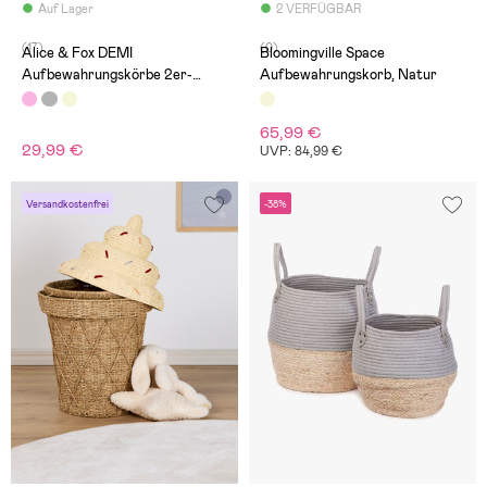
Auf Lager
2 VERFÜGBAR
(17)
(0)
Alice & Fox DEMI
Bloomingville Space
Aufbewahrungskörbe 2er-
Aufbewahrungskorb, Natur
Pack, Rosa
65,99 €
29,99 €
UVP: 84,99 €
Versandkostenfrei
-38%