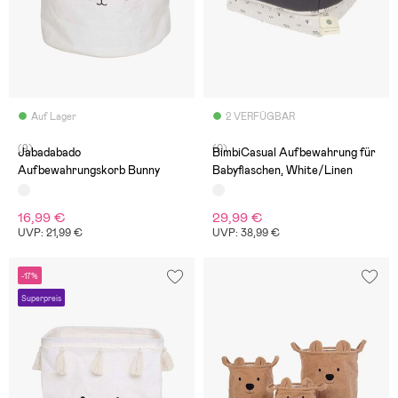
Auf Lager
2 VERFÜGBAR
(9)
(0)
Jabadabado
BimbiCasual Aufbewahrung für
Aufbewahrungskorb Bunny
Babyflaschen, White/Linen
16,99 €
29,99 €
UVP: 21,99 €
UVP: 38,99 €
-17%
Superpreis