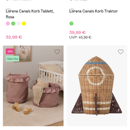
(0)
(0)
Lorena Canals Korb Tablett,
Lorena Canals Korb Traktor
Rosa
39,99 €
32,99 €
UVP: 45,99 €
-25%
Oeko-Tex