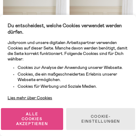
Du entscheidest, welche Cookies verwendet werden
dürfen.
Jollyroom und unsere digitalen Arbeitspartner verwenden
Cookies auf dieser Seite. Manche davon werden benötigt, damit
die Seite korrekt funktioniert. Folgende Cookies sind für Dich
wählbar:
Cookies zur Analyse der Anwendung unserer Webseite.
Cookies, die ein maßgeschneidertes Erlebnis unserer
Auf Lager
Auf Lager
Webseite ermöglichen.
Kundendienst
(2)
(4)
Cookies für Werbung und Soziale Medien.
Alice & Fox DEMI
Alice & Fox DINA
Aufbewahrungskorb 2er-Pack,
Aufbewahrungskorb 2er-Pack,
Lies mehr über Cookies
Dusty Green
Grau
25,99 €
(
Mitgl.
19,99 €
)
42,99 €
UVP: 39,99 €
ALLE
COOKIE-
COOKIES
EINSTELLUNGEN
AKZEPTIEREN
1
/
3