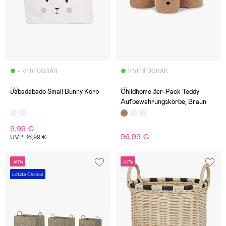
4 VERFÜGBAR
2 VERFÜGBAR
(3)
(1)
Jabadabado Small Bunny Korb
Childhome 3er-Pack Teddy
Aufbewahrungskörbe, Braun
9,99 €
96,99 €
UVP: 16,99 €
-40%
-47%
Letzte Chance