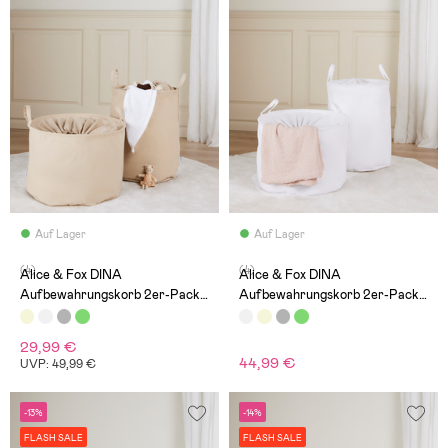
Auf Lager
Auf Lager
(4)
(4)
Alice & Fox DINA
Alice & Fox DINA
Aufbewahrungskorb 2er-Pack,
Aufbewahrungskorb 2er-Pack,
Beige
Weiß
29,99 €
44,99 €
UVP: 49,99 €
-13%
-14%
FLASH SALE
FLASH SALE