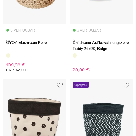
5 VERFÜGBAR
3 VERFÜGBAR
(1)
(0)
OYOY Mushroom Korb
Childhome Aufbewahrungskorb
Teddy 25x20, Beige
109,99 €
29,99 €
UVP: 141,99 €
Superpreis