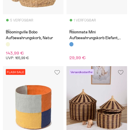
5 VERFÜGBAR
1 VERFÜGBAR
(0)
(0)
Bloomingville Bobo
Roommate Mini
Aufbewahrungskorb, Natur
Aufbewahrungskorb Elefant,
Blau
143,99 €
29,99 €
UVP: 165,99 €
FLASH SALE
Versandkostenfrei