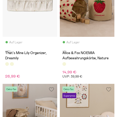
Auf Lager
Auf Lager
(10)
(2)
That's Mine Lily Organizer,
Alice & Fox NOEMIA
Dreamily
Aufbewahrungskörbe, Nature
14,99 €
26,99 €
UVP: 39,99 €
Oeko-Tex
Oeko-Tex
Superpreis