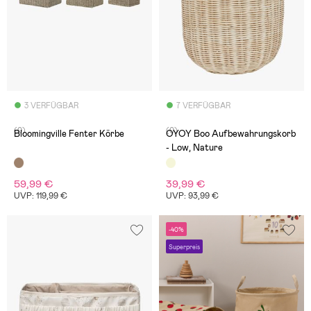
3 VERFÜGBAR
7 VERFÜGBAR
(0)
(0)
Bloomingville Fenter Körbe
OYOY Boo Aufbewahrungskorb
- Low, Nature
59,99 €
39,99 €
UVP: 119,99 €
UVP: 93,99 €
-40%
Superpreis