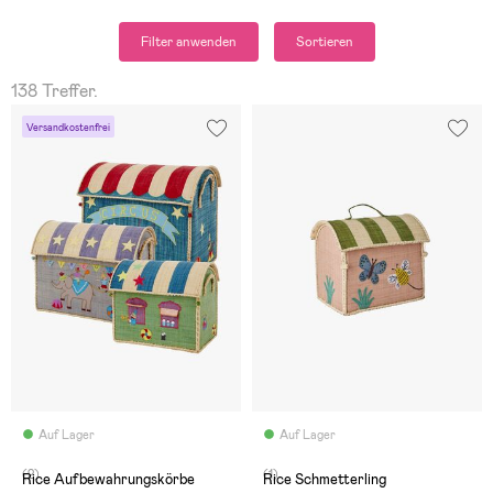
Filter anwenden
Sortieren
138 Treffer.
Versandkostenfrei
Auf Lager
Auf Lager
(2)
(1)
Rice Aufbewahrungskörbe
Rice Schmetterling