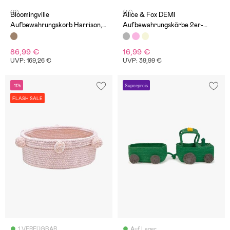
(0)
(17)
Bloomingville
Alice & Fox DEMI
Aufbewahrungskorb Harrison,
Aufbewahrungskörbe 2er-
Schwarz
Pack, Grau
86,99 €
16,99 €
UVP: 169,26 €
UVP: 39,99 €
-11%
Superpreis
FLASH SALE
1 VERFÜGBAR
Auf Lager