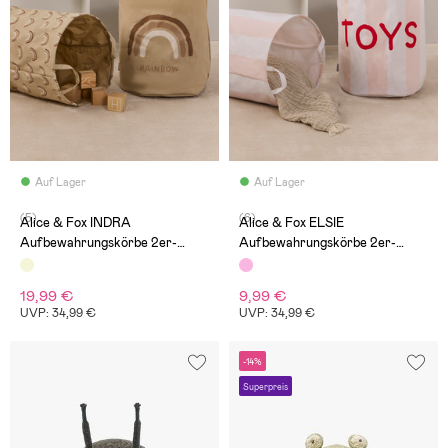
Auf Lager
Auf Lager
(5)
(6)
Alice & Fox INDRA
Alice & Fox ELSIE
Aufbewahrungskörbe 2er-
Aufbewahrungskörbe 2er-
Pack, Nature
Pack, Rosa
19,99 €
9,99 €
UVP: 34,99 €
UVP: 34,99 €
-14%
Superpreis