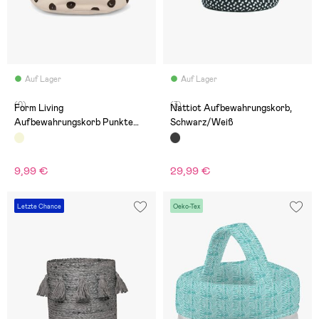
Auf Lager
Auf Lager
(0)
(3)
Form Living
Nattiot Aufbewahrungskorb,
Aufbewahrungskorb Punkte
Schwarz/Weiß
Groß, Beige/Schwarz
9,99 €
29,99 €
Letzte Chance
Oeko-Tex