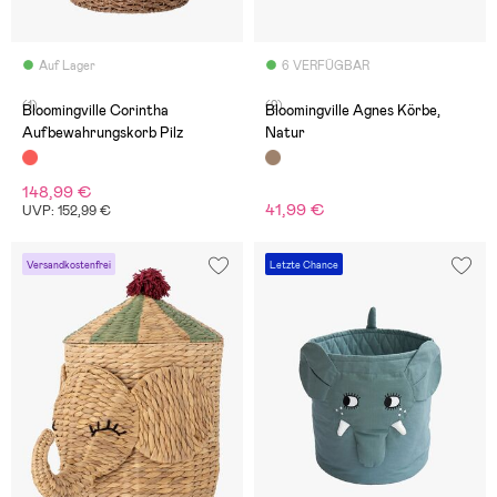
Auf Lager
6 VERFÜGBAR
(1)
(2)
Bloomingville Corintha
Bloomingville Agnes Körbe,
Aufbewahrungskorb Pilz
Natur
148,99 €
41,99 €
UVP: 152,99 €
Versandkostenfrei
Letzte Chance