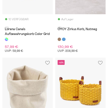
10 VERFÜGBAR
Auf Lager
(0)
(5)
Lorena Canals
OYOY Zirkus Korb, Nutmeg
Aufbewahrungskorb Color Grid
57,99 €
130,99 €
UVP: 59,99 €
UVP: 208,99 €
-49%