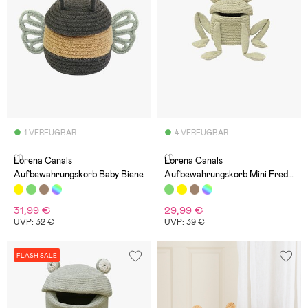
1 VERFÜGBAR
4 VERFÜGBAR
(1)
(1)
Lorena Canals
Lorena Canals
Aufbewahrungskorb Baby Biene
Aufbewahrungskorb Mini Fred
the Frog
31,99 €
29,99 €
UVP: 32 €
UVP: 39 €
FLASH SALE