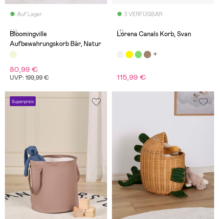
Auf Lager
3 VERFÜGBAR
(4)
(1)
Bloomingville
Lorena Canals Korb, Svan
Aufbewahrungskorb Bär, Natur
80,99 €
115,99 €
UVP: 199,99 €
Superpreis