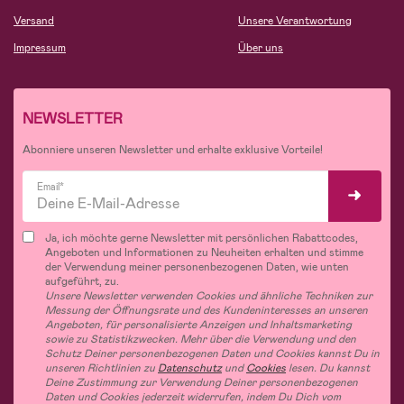
Versand
Unsere Verantwortung
Impressum
Über uns
NEWSLETTER
Abonniere unseren Newsletter und erhalte exklusive Vorteile!
Email*
Ja, ich möchte gerne Newsletter mit persönlichen Rabattcodes,
Angeboten und Informationen zu Neuheiten erhalten und stimme
der Verwendung meiner personenbezogenen Daten, wie unten
aufgeführt, zu.
Unsere Newsletter verwenden Cookies und ähnliche Techniken zur
Messung der Öffnungsrate und des Kundeninteresses an unseren
Angeboten, für personalisierte Anzeigen und Inhaltsmarketing
sowie zu Statistikzwecken. Mehr über die Verwendung und den
Schutz Deiner personenbezogenen Daten und Cookies kannst Du in
unseren Richtlinien zu
Datenschutz
und
Cookies
lesen. Du kannst
Deine Zustimmung zur Verwendung Deiner personenbezogenen
Daten und Cookies jederzeit widerrufen, indem Du Dich vom