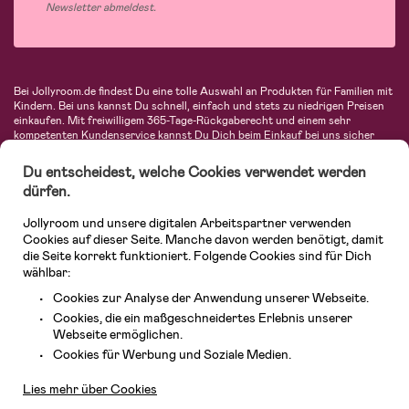
Newsletter abmeldest.
Bei Jollyroom.de findest Du eine tolle Auswahl an Produkten für Familien mit
Kindern. Bei uns kannst Du schnell, einfach und stets zu niedrigen Preisen
einkaufen. Mit freiwilligem 365-Tage-Rückgaberecht und einem sehr
kompetenten Kundenservice kannst Du Dich beim Einkauf bei uns sicher
fühlen. In unserem Sortiment findest Du unter anderem Kinderwagen,
Autositze, Kinder- und Babymode, Produkte für Mütter und eine Menge
Du entscheidest, welche Cookies verwendet werden
fantastischer Einrichtungsgegenstände, Spielsachen, Babyprodukte und
dürfen.
vieles mehr. Wir haben Produkte von bekannten Herstellern wie Britax, Maxi-
Cosi, Hauck, Baby Jogger, Ergobaby, Didriksons, KidKraft, Ergobaby, Philips
Jollyroom und unsere digitalen Arbeitspartner verwenden
Avent, Jack Wolfskin, Cybex, LEGO und vielen mehr. Schau Dich um in
unserer vielfältigen Online-Boutique für Kinder & Babys. Willkommen!
Cookies auf dieser Seite. Manche davon werden benötigt, damit
die Seite korrekt funktioniert. Folgende Cookies sind für Dich
wählbar:
Cookies zur Analyse der Anwendung unserer Webseite.
Cookies, die ein maßgeschneidertes Erlebnis unserer
Webseite ermöglichen.
Kundendienst
Cookies für Werbung und Soziale Medien.
Lies mehr über Cookies