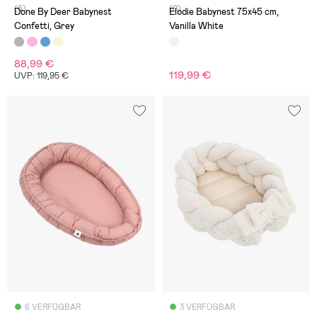
(6)
(0)
Done By Deer Babynest
Elodie Babynest 75x45 cm,
Confetti, Grey
Vanilla White
88,99 €
119,99 €
UVP: 119,95 €
6 VERFÜGBAR
3 VERFÜGBAR