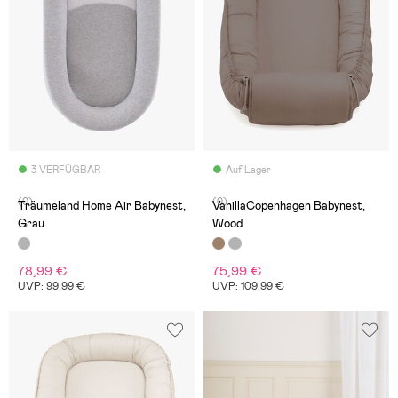
3 VERFÜGBAR
Auf Lager
(0)
(0)
Träumeland Home Air Babynest,
VanillaCopenhagen Babynest,
Grau
Wood
78,99 €
75,99 €
UVP: 99,99 €
UVP: 109,99 €