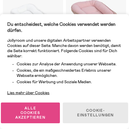
Du entscheidest, welche Cookies verwendet werden
dürfen.
Jollyroom und unsere digitalen Arbeitspartner verwenden
Cookies auf dieser Seite. Manche davon werden benötigt, damit
die Seite korrekt funktioniert. Folgende Cookies sind für Dich
wählbar:
Cookies zur Analyse der Anwendung unserer Webseite.
1 VERFÜGBAR
1 VERFÜGBAR
Cookies, die ein maßgeschneidertes Erlebnis unserer
(0)
(0)
Webseite ermöglichen.
MeowBaby Bearly Babynest,
MeowBaby Aesthetic Babynest,
Kundendienst
Offwhite
Powder Pink
Cookies für Werbung und Soziale Medien.
Lies mehr über Cookies
89,99 €
89,99 €
ALLE
COOKIE-
COOKIES
EINSTELLUNGEN
Superpreis
AKZEPTIEREN