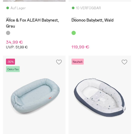
Auf Lager
10 VERFÜGBAR
(5)
(0)
Alice & Fox ALEAH Babynest,
Doomoo Babybett, Wald
Grau
34,99 €
119,99 €
UVP: 51,99 €
-30%
Neuheit
Oeko-Tex