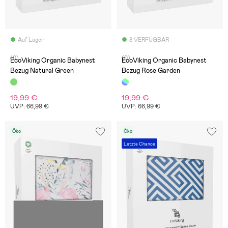
Auf Lager
8 VERFÜGBAR
(0)
(0)
EcoViking Organic Babynest
EcoViking Organic Babynest
Bezug Natural Green
Bezug Rose Garden
19,99 €
19,99 €
UVP: 66,99 €
UVP: 66,99 €
Öko
Öko
Letzte Chance