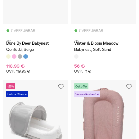
7 VERFÜGBAR
7 VERFÜGBAR
(6)
(3)
Done By Deer Babynest
Vinter & Bloom Meadow
Confetti, Beige
Babynest, Soft Sand
118,99 €
56 €
UVP: 119,95 €
UVP: 71 €
-26%
Oeko-Tex
Letzte Chance
Versandkostenfrei