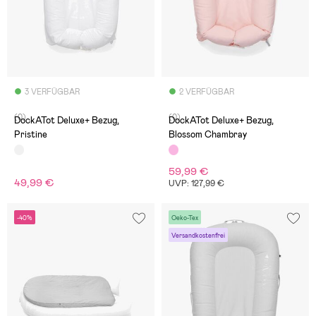
3 VERFÜGBAR
2 VERFÜGBAR
(0)
(0)
DockATot Deluxe+ Bezug,
DockATot Deluxe+ Bezug,
Pristine
Blossom Chambray
59,99 €
49,99 €
UVP: 127,99 €
-40%
Oeko-Tex
Versandkostenfrei