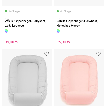
Auf Lager
Auf Lager
(0)
(0)
Vanilla Copenhagen Babynest,
Vanilla Copenhagen Babynest,
Lady Lovebug
Honeybee Happy
93,99 €
93,99 €