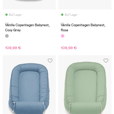
Auf Lager
Auf Lager
(0)
(1)
Vanilla Copenhagen Babynest,
Vanilla Copenhagen Babynest,
Cosy Grey
Rose
109,99 €
109,99 €