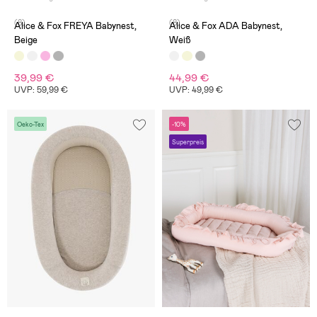
(8)
(8)
Alice & Fox FREYA Babynest,
Alice & Fox ADA Babynest,
Beige
Weiß
39,99 €
44,99 €
UVP: 59,99 €
UVP: 49,99 €
Oeko-Tex
-10%
Superpreis