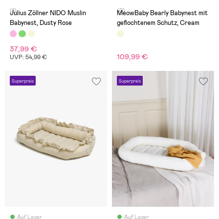
(1)
(0)
Julius Zöllner NIDO Muslin
MeowBaby Bearly Babynest mit
Babynest, Dusty Rose
geflochtenem Schutz, Cream
37,99 €
109,99 €
UVP: 54,99 €
Superpreis
Superpreis
Auf Lager
Auf Lager