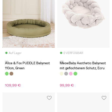
Auf Lager
2 VERFÜGBAR
(1)
(0)
Alice & Fox PUDDLE Babynest
MeowBaby Aesthetic Babynest
110cm, Green
mit geflochtenem Schutz, Ecru
109,99 €
99,99 €