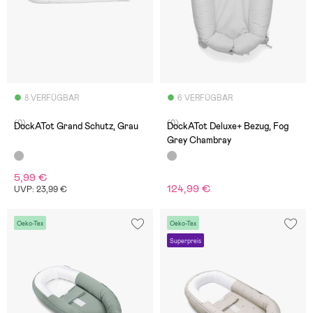
8 VERFÜGBAR
6 VERFÜGBAR
(0)
(0)
DockATot Grand Schutz, Grau
DockATot Deluxe+ Bezug, Fog
Grey Chambray
5,99 €
124,99 €
UVP: 23,99 €
Oeko-Tex
Oeko-Tex
Superpreis