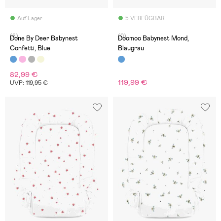
Auf Lager
5 VERFÜGBAR
(6)
(0)
Done By Deer Babynest
Doomoo Babynest Mond,
Confetti, Blue
Blaugrau
82,99 €
119,99 €
UVP: 119,95 €