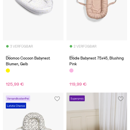
3 VERFÜGBAR
2 VERFÜGBAR
(0)
(0)
Doomoo Cocoon Babynest
Elodie Babynest 75x45, Blushing
Blumen, Gelb
Pink
125,99 €
119,99 €
Versandkostenfrei
Superpreis
Letzte Chance