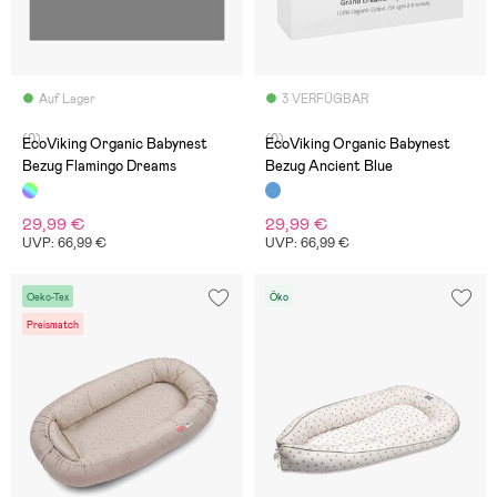
Auf Lager
3 VERFÜGBAR
(0)
(0)
EcoViking Organic Babynest
EcoViking Organic Babynest
Bezug Flamingo Dreams
Bezug Ancient Blue
29,99 €
29,99 €
UVP: 66,99 €
UVP: 66,99 €
Oeko-Tex
Öko
Preismatch