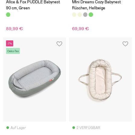
(0)
(1)
Alice & Fox PUDDLE Babynest
Mini Dreams Cozy Babynest
90 cm, Green
Rüschen, Hellbeige
89,99 €
69,99 €
-7%
Oeko-Tex
Auf Lager
2 VERFÜGBAR