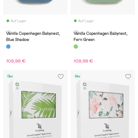
Auf Lager
Auf Lager
(0)
(0)
Vanilla Copenhagen Babynest,
Vanilla Copenhagen Babynest,
Blue Shadow
Fern Green
109,99 €
109,99 €
Öko
Öko