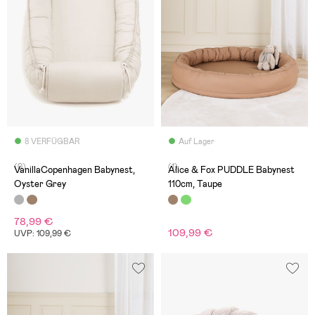
8 VERFÜGBAR
Auf Lager
(0)
(1)
VanillaCopenhagen Babynest,
Alice & Fox PUDDLE Babynest
Oyster Grey
110cm, Taupe
78,99 €
109,99 €
UVP: 109,99 €