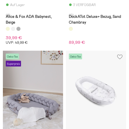
Auf Lager
3 VERFÜGBAR
(8)
(0)
Alice & Fox ADA Babynest,
DockATot Deluxe+ Bezug, Sand
Beige
Chambray
39,99 €
89,99 €
UVP: 49,99 €
Oeko-Tex
Oeko-Tex
Superpreis