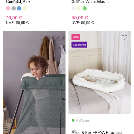
Confetti, Pink
Griffen, White Muslin
76,99 €
59,99 €
UVP: 119,95 €
UVP: 99,99 €
-25%
Superpreis
Auf Lager
(8)
Alice & Fox FREYA Babynest,