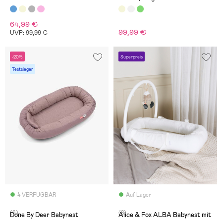
64,99 €
99,99 €
UVP: 99,99 €
-20%
Superpreis
Testsieger
4 VERFÜGBAR
Auf Lager
(6)
(8)
Done By Deer Babynest
Alice & Fox ALBA Babynest mit