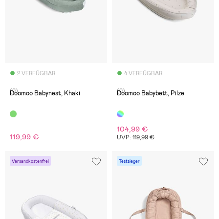
2 VERFÜGBAR
4 VERFÜGBAR
(0)
(0)
Doomoo Babynest, Khaki
Doomoo Babybett, Pilze
104,99 €
119,99 €
UVP: 119,99 €
Versandkostenfrei
Testsieger