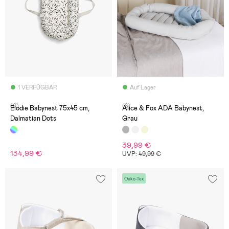
1 VERFÜGBAR
Auf Lager
(0)
(8)
Elodie Babynest 75x45 cm,
Alice & Fox ADA Babynest,
Dalmatian Dots
Grau
39,99 €
134,99 €
UVP: 49,99 €
Oeko-Tex