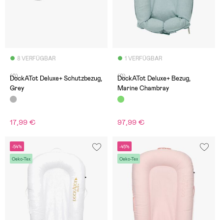
8 VERFÜGBAR
1 VERFÜGBAR
(0)
(0)
DockATot Deluxe+ Schutzbezug,
DockATot Deluxe+ Bezug,
Grey
Marine Chambray
17,99 €
97,99 €
-54%
-45%
Oeko-Tex
Oeko-Tex