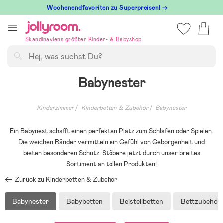
Hoppa
Wochenendfavoriten zu Superpreisen! →
till
innehållet
Skandinaviens größter Kinder- & Babyshop
Suchen
Babynester
Kinderzimmer
Kinderbetten & Zubehör
Babynester
Ein Babynest schafft einen perfekten Platz zum Schlafen oder Spielen.
Die weichen Ränder vermitteln ein Gefühl von Geborgenheit und
bieten besonderen Schutz. Stöbere jetzt durch unser breites
Sortiment an tollen Produkten!
Zurück zu Kinderbetten & Zubehör
Babynester
Babybetten
Beistellbetten
Bettzubehör