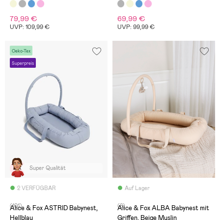
79,99 €
69,99 €
UVP: 109,99 €
UVP: 99,99 €
Oeko-Tex
Superpreis
Super Qualität
2 VERFÜGBAR
Auf Lager
(101)
(8)
Alice & Fox ASTRID Babynest,
Alice & Fox ALBA Babynest mit
Hellblau
Griffen, Beige Muslin