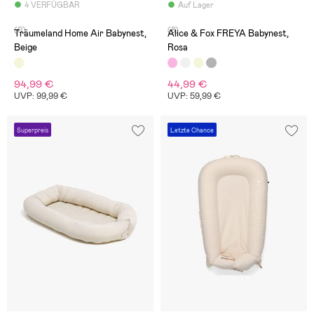
4 VERFÜGBAR
Auf Lager
(0)
(8)
Träumeland Home Air Babynest,
Alice & Fox FREYA Babynest,
Beige
Rosa
94,99 €
44,99 €
UVP: 99,99 €
UVP: 59,99 €
Superpreis
Letzte Chance