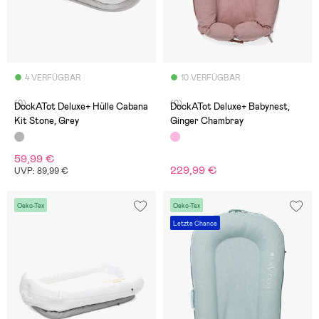
4 VERFÜGBAR
10 VERFÜGBAR
(0)
(0)
DockATot Deluxe+ Hülle Cabana
DockATot Deluxe+ Babynest,
Kit Stone, Grey
Ginger Chambray
59,99 €
229,99 €
UVP: 89,99 €
Oeko-Tex
Oeko-Tex
Letzte Chance